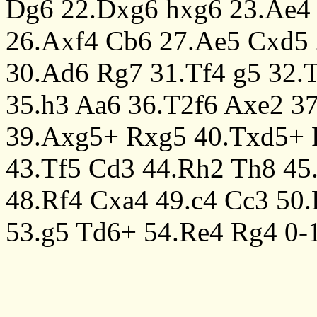
Dg6
22.Dxg6
hxg6
23.Ae4
26.Axf4
Cb6
27.Ae5
Cxd5
30.Ad6
Rg7
31.Tf4
g5
32.
35.h3
Aa6
36.T2f6
Axe2
3
39.Axg5+
Rxg5
40.Txd5+
43.Tf5
Cd3
44.Rh2
Th8
45
48.Rf4
Cxa4
49.c4
Cc3
50.
53.g5
Td6+
54.Re4
Rg4
0-