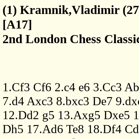
(1) Kramnik,Vladimir (2
[A17]
2nd London Chess Classi
1.Cf3
Cf6
2.c4
e6
3.Cc3
Ab
7.d4
Axc3
8.bxc3
De7
9.dx
12.Dd2
g5
13.Axg5
Dxe5
1
Dh5
17.Ad6
Te8
18.Df4
Cd