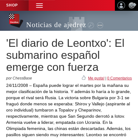
SHOP
TOGGLE
NAVIGATION
Noticias de ajedrez
'El diario de Leontxo': El
submarino español
emerge con fuerza
por ChessBase
Me gusta!
|
0 Comentarios
24/11/2008 – España puede lograr el martes por la mañana su
mejor clasificación de la historia. Y además lo haría a lo grande,
porque el rival será Rusia. La victoria sobre Bulgaria por 3-1 se
fraguó donde menos se esperaba: Shirov y Vallejo (aspirante al
oro individual) tumbaron a Topalov y Cheparinov,
respectivamente, mientras que San Segundo derrotó a Iotov.
Armenia vuelve a liderar, empatada con Ucrania. En la
Olimpiada femenina, las chinas están descartadas. Además, los
pasillos siguen siendo muy interesantes: Leontxo se encontró