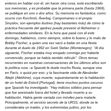
enteros en hablar con él, sin hacer otra cosa; está escribiendo
sus memorias, y es probable que la primera parte (hasta 1969),
se publique en uno o dos años. Su memoria es fantástica; como
ocurre con Korchnói, Áverbaj, Campomanes o el propio
Smyslov, son ejemplos ilustres (hay bastantes más) de cómo la
práctica frecuente del ajedrez puede prevenir el Alzheimer o
enfermedades similares. En la hora que pasé con él este
domingo, hablamos, como siempre, sobre lo bueno y lo malo de
Bobby Fischer, a quien una vez sacó a bailar en una fiesta
durante el duelo de 1992 en Sveti Stefan (Montenegro): “Al día
siguiente, Fischer estaba muy enojado conmigo por haberle
convencido, porque se había sentido ridículo”. Otros temas
recurrentes en nuestras conversaciones de los últimos años son
la política rusa –a Spasski le duele mucho Rusia, aunque viva
en París, o quizá por eso- y la fascinante vida de Alexánder
Aliejin (Alekhine), cuya muerte, supuestamente en la habitación
de un hotel de Estoril (Portugal), tiene muchos puntos oscuros
que Spasski ha investigado: “Hay indicios sólidos para pensar
que fue asesinado fuera del hotel y llevado muerto a su
habitación. Había gente variada con móviles para matarle.
Principalmente, el servicio secreto de la URSS, donde se le
consideraba un traidor, y los extremistas judíos, por los