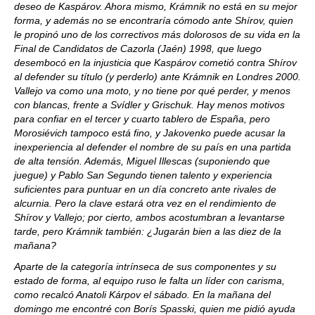
deseo de Kaspárov. Ahora mismo, Krámnik no está en su mejor
forma, y además no se encontraría cómodo ante Shírov, quien
le propinó uno de los correctivos más dolorosos de su vida en la
Final de Candidatos de Cazorla (Jaén) 1998, que luego
desembocó en la injusticia que Kaspárov cometió contra Shírov
al defender su título (y perderlo) ante Krámnik en Londres 2000.
Vallejo va como una moto, y no tiene por qué perder, y menos
con blancas, frente a Svídler y Grischuk. Hay menos motivos
para confiar en el tercer y cuarto tablero de España, pero
Morosiévich tampoco está fino, y Jakovenko puede acusar la
inexperiencia al defender el nombre de su país en una partida
de alta tensión. Además, Miguel Illescas (suponiendo que
juegue) y Pablo San Segundo tienen talento y experiencia
suficientes para puntuar en un día concreto ante rivales de
alcurnia. Pero la clave estará otra vez en el rendimiento de
Shírov y Vallejo; por cierto, ambos acostumbran a levantarse
tarde, pero Krámnik también: ¿Jugarán bien a las diez de la
mañana?
Aparte de la categoría intrínseca de sus componentes y su
estado de forma, al equipo ruso le falta un líder con carisma,
como recalcó Anatoli Kárpov el sábado. En la mañana del
domingo me encontré con Borís Spasski, quien me pidió ayuda