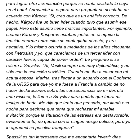
para lograr otra acreditación porque se había olvidado la suya
en el hotel. Aproveché la espera para preguntarle si estaba de
acuerdo con Kárpov: “Sí, creo que es un análisis correcto. De
hecho, Kárpov fue un buen líder cuando tuvo que asumir ese
papel. Pero este asunto tiene matices importantes. Por ejemplo,
cuando Kárpov y Kaspárov estaban juntos en el equipo la
tensión enorme entre ellos se contagiaba al resto, y era
negativa. Y lo mismo ocurría a mediados de los años cincuenta,
con Petrosián y yo, que carecíamos de un tercer líder con
carácter fuerte, capaz de poner orden”. Le pregunto si se
refiere a Smyslov: “Sí, Vasili siempre fue muy diplomático, y no
sólo con la selección soviética. Cuando me iba a casar con mi
actual esposa, Marina, tras llegar a un acuerdo con el Gobierno
de la URSS para que yo me fuese a Francia a cambio de no
hacer declaraciones sobre las consecuencias de mi derrota
ante Fischer, le llamé a Smyslov para pedirle que fuera mi
testigo de boda. Me dijo que tenía que pensarlo; me llamó esa
noche para decirme que tenía que rechazar mi amable
invitación porque la situación de las estrellas era desfavorable;
evidentemente, no quería correr ningún riesgo político, pero yo
le agradecí su peculiar franqueza”.
Spasski es tan interesante que me encantaría invertir días