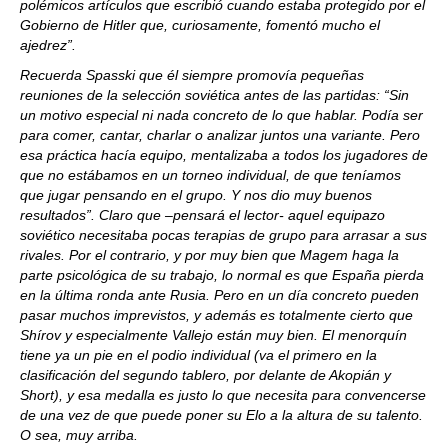
polémicos artículos que escribió cuando estaba protegido por el
Gobierno de Hitler que, curiosamente, fomentó mucho el
ajedrez”.
Recuerda Spasski que él siempre promovía pequeñas
reuniones de la selección soviética antes de las partidas: “Sin
un motivo especial ni nada concreto de lo que hablar. Podía ser
para comer, cantar, charlar o analizar juntos una variante. Pero
esa práctica hacía equipo, mentalizaba a todos los jugadores de
que no estábamos en un torneo individual, de que teníamos
que jugar pensando en el grupo. Y nos dio muy buenos
resultados”. Claro que –pensará el lector- aquel equipazo
soviético necesitaba pocas terapias de grupo para arrasar a sus
rivales. Por el contrario, y por muy bien que Magem haga la
parte psicológica de su trabajo, lo normal es que España pierda
en la última ronda ante Rusia. Pero en un día concreto pueden
pasar muchos imprevistos, y además es totalmente cierto que
Shírov y especialmente Vallejo están muy bien. El menorquín
tiene ya un pie en el podio individual (va el primero en la
clasificación del segundo tablero, por delante de Akopián y
Short), y esa medalla es justo lo que necesita para convencerse
de una vez de que puede poner su Elo a la altura de su talento.
O sea, muy arriba.