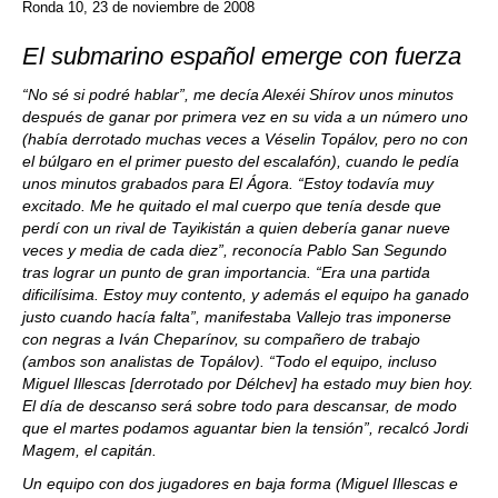
Ronda 10, 23 de noviembre de 2008
El submarino español emerge con fuerza
“No sé si podré hablar”, me decía Alexéi Shírov unos minutos
después de ganar por primera vez en su vida a un número uno
(había derrotado muchas veces a Véselin Topálov, pero no con
el búlgaro en el primer puesto del escalafón), cuando le pedía
unos minutos grabados para El Ágora. “Estoy todavía muy
excitado. Me he quitado el mal cuerpo que tenía desde que
perdí con un rival de Tayikistán a quien debería ganar nueve
veces y media de cada diez”, reconocía Pablo San Segundo
tras lograr un punto de gran importancia. “Era una partida
dificilísima. Estoy muy contento, y además el equipo ha ganado
justo cuando hacía falta”, manifestaba Vallejo tras imponerse
con negras a Iván Cheparínov, su compañero de trabajo
(ambos son analistas de Topálov). “Todo el equipo, incluso
Miguel Illescas [derrotado por Délchev] ha estado muy bien hoy.
El día de descanso será sobre todo para descansar, de modo
que el martes podamos aguantar bien la tensión”, recalcó Jordi
Magem, el capitán.
Un equipo con dos jugadores en baja forma (Miguel Illescas e