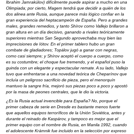
Ibrahim Jamrakúlov) difícilmente puede aspirar a mucho en una
Olimpiada; por cierto, Magem tendrá que decidir a quién de los
dos alinea ante Rusia, aunque parece más lógico confiar en la
gran experiencia del heptacampeón de España. Pero a grandes
males, grandes remedios, y tanto Shírov como Vallejo brillaron a
gran altura en un día decisivo, ganando a rivales teóricamente
superiores mientras San Segundo aprovechaba muy bien las
imprecisiones de Iótov. En el primer tablero hubo un gran
combate de gladiadores; Topálov jugó a ganar con negras,
como casi siempre; y Shírov aceptó el cuerpo a cuerpo, como
es su costumbre; el choque fue tremendo, y el español puso la
guinda con un elegante y espectacular remate. A su lado, Vallejo
tuvo que enfrentarse a una novedad teórica de Cheparínov que
incluía un peligroso sacrificio de pieza, pero el menorquín
mantuvo la sangre fría, mejoró sus piezas poco a poco y apostó
por la masa de peones centrales, que le dio la victoria.
¿Es la Rusia actual invencible para España? No, porque el
primer cabeza de serie en Dresde es bastante menos fuerte
que aquellos equipos terroríficos de la Unión Soviética, antes y
durante el reinado de Kaspárov, y tampoco es mejor que el
primer equipo con el nombre de Rusia, en Manila 1992, cuando
el adolescente Krámnik fue incluido en la selección por expreso