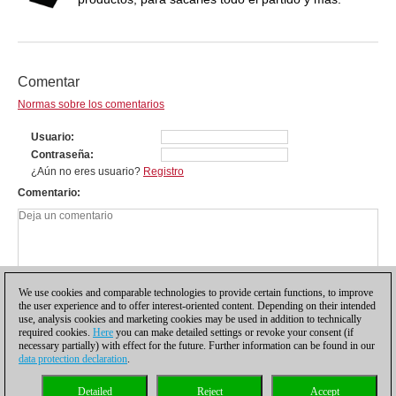
Comentar
Normas sobre los comentarios
Usuario
Contraseña
¿Aún no eres usuario?
Registro
Comentario
We use cookies and comparable technologies to provide certain functions, to improve
the user experience and to offer interest-oriented content. Depending on their intended
use, analysis cookies and marketing cookies may be used in addition to technically
required cookies.
Here
you can make detailed settings or revoke your consent (if
necessary partially) with effect for the future. Further information can be found in our
data protection declaration
.
Política de privacidad
|
Pie de imprenta
|
Para contactar
|
Cookies Management
|
Detailed
Reject
Accept