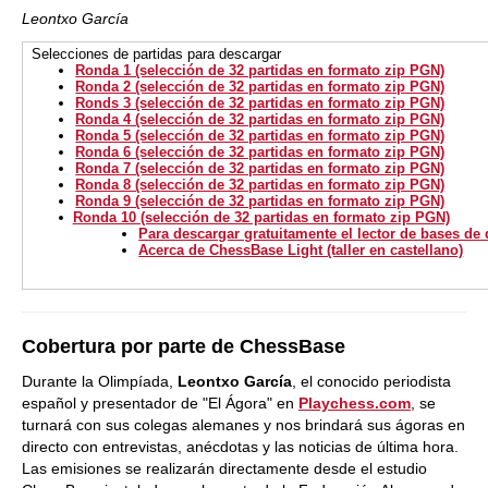
Leontxo García
Selecciones de partidas
para descargar
Ronda 1 (selección de 32 partidas en formato zip PGN)
Ronda 2 (selección de 32 partidas en formato zip PGN)
Ronds 3 (selecci
ón de 32 partidas en formato zip PGN)
Ronda 4 (selección de 32 partidas en formato zip PGN)
Ronda 5 (selección de 32 partidas en formato zip PGN)
Ronda 6 (selección de 32 partidas en formato zip PGN)
Ronda 7 (selección de 32 partidas en formato zip PGN)
Ronda 8 (selección de 32 partidas en formato zip PGN)
Ronda 9 (selección de 32 partidas en formato zip PGN)
Ronda 10 (selección de 32 partidas en formato zip PGN)
Para descargar gratuitamente el lector de bases de
Acerca de ChessBase Light (taller en castellano)
Cobertura por parte de ChessBase
Durante la Olimpíada,
Leontxo García
, el conocido periodista
español y presentador de "El Ágora" en
Playchess.com
, se
turnará con sus colegas alemanes y nos brindará sus ágoras en
directo con entrevistas, anécdotas y las noticias de última hora.
Las emisiones se realizarán directamente desde el estudio