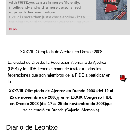
with FRITZ, you can train more efficiently,
intelligently and with a more personalised
approach than ever before.
FRITZ is more than just a chess engine – it’s a
training revolution! Whether you’re taking your
first steps into the world of club chess, or already
Más...
playing at a tournament level: with FRITZ, you can
train more efficiently, intelligently and with a
more personalised approach than ever before.
XXXVIII Olimpíada de Ajedrez en Dresde 2008
La ciudad de Dresde, la Federación Alemana de Ajedrez
(DSB) y la FIDE tienen el honor de invitar a todas las
federaciones que son miembros de la FIDE a participar en
la
XXXVIII Olimpíada de Ajedrez en Dresde 2008 (del 12 al
25 de noviembre de 2008)
y en el
LXXIX Congreso FIDE
en Dresde 2008 (del 17 al 25 de noviembre de 2008)
que
se celebrará en Dresde (Sajonia, Alemania)
Diario de Leontxo