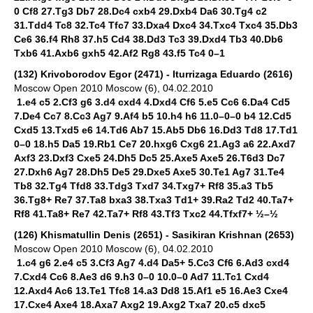
0 Cf8 27.Tg3 Db7 28.Dc4 cxb4 29.Dxb4 Da6 30.Tg4 c2
31.Tdd4 Tc8 32.Tc4 Tfc7 33.Dxa4 Dxc4 34.Txc4 Txc4 35.Db3
Ce6 36.f4 Rh8 37.h5 Cd4 38.Dd3 Tc3 39.Dxd4 Tb3 40.Db6
Txb6 41.Axb6 gxh5 42.Af2 Rg8 43.f5 Tc4 0–1
(132) Krivoborodov Egor (2471) - Iturrizaga Eduardo (2616)
Moscow Open 2010 Moscow (6), 04.02.2010
1.e4 c5 2.Cf3 g6 3.d4 cxd4 4.Dxd4 Cf6 5.e5 Cc6 6.Da4 Cd5
7.De4 Cc7 8.Cc3 Ag7 9.Af4 b5 10.h4 h6 11.0–0–0 b4 12.Cd5
Cxd5 13.Txd5 e6 14.Td6 Ab7 15.Ab5 Db6 16.Dd3 Td8 17.Td1
0–0 18.h5 Da5 19.Rb1 Ce7 20.hxg6 Cxg6 21.Ag3 a6 22.Axd7
Axf3 23.Dxf3 Cxe5 24.Dh5 Dc5 25.Axe5 Axe5 26.T6d3 Dc7
27.Dxh6 Ag7 28.Dh5 De5 29.Dxe5 Axe5 30.Te1 Ag7 31.Te4
Tb8 32.Tg4 Tfd8 33.Tdg3 Txd7 34.Txg7+ Rf8 35.a3 Tb5
36.Tg8+ Re7 37.Ta8 bxa3 38.Txa3 Td1+ 39.Ra2 Td2 40.Ta7+
Rf8 41.Ta8+ Re7 42.Ta7+ Rf8 43.Tf3 Txc2 44.Tfxf7+ ½–½
(126) Khismatullin Denis (2651) - Sasikiran Krishnan (2653)
Moscow Open 2010 Moscow (6), 04.02.2010
1.c4 g6 2.e4 c5 3.Cf3 Ag7 4.d4 Da5+ 5.Cc3 Cf6 6.Ad3 cxd4
7.Cxd4 Cc6 8.Ae3 d6 9.h3 0–0 10.0–0 Ad7 11.Tc1 Cxd4
12.Axd4 Ac6 13.Te1 Tfc8 14.a3 Dd8 15.Af1 e5 16.Ae3 Cxe4
17.Cxe4 Axe4 18.Axa7 Axg2 19.Axg2 Txa7 20.c5 dxc5