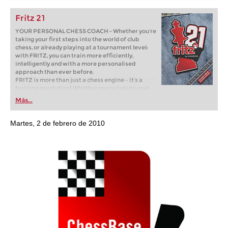
Fritz 21
YOUR PERSONAL CHESS COACH - Whether you’re
taking your first steps into the world of club
chess, or already playing at a tournament level:
with FRITZ, you can train more efficiently,
intelligently and with a more personalised
approach than ever before.
FRITZ is more than just a chess engine – it’s a
training revolution! Whether you’re taking your
first steps into the world of club chess, or already
Más...
playing at a tournament level: with FRITZ, you can
train more efficiently, intelligently and with a
more personalised approach than ever before.
Martes, 2 de febrero de 2010