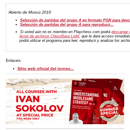
Abierto de Moscú 2010
Selección de partidas del grupo A en formato PGN para desca
S
elección de partidas del grupo A para reproducir...
Si usted aún no es miembro en Playchess.com podrá
descargar 
lector de archivos ChessBase Light
, que le dará acceso inmediat
podrá utilizar el programa para leer, reproducir y analizar los arc
Enlaces:
Sitio web oficial del torneo...