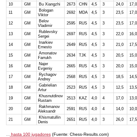
10
GM
Bu Xiangzhi
2673
CHN
4,5
3
24,0
17,0
Bologan
11
GM
2692
MDA
4,5
3
23,5
17,0
Viktor
Belov
12
GM
2595
RUS
4,5
3
23,5
17,0
Vladimir
Rublevsky
13
GM
2697
RUS
4,5
3
22,0
16,0
Sergei
Inarkiev
14
GM
2649
RUS
4,5
3
21,0
17,5
Ernesto
Amonatov
15
GM
2634
TJK
4,5
3
20,5
15,0
Farrukh
Najer
16
GM
2665
RUS
4,5
3
20,0
15,0
Evgeniy
Rychagov
17
GM
2568
RUS
4,5
3
18,5
14,5
Andrey
Gabrielian
18
GM
2523
RUS
4,5
3
12,5
13,5
Artur
Khusnutdinov
19
GM
2513
KAZ
4,0
4
17,0
13,0
Rustam
Rakhmanov
20
GM
2591
RUS
4,0
4
14,0
10,0
Aleksandr
Khismatullin
21
GM
2651
RUS
4,0
3
26,0
17,5
Denis
...
hasta 100 jugadores
(Fuente: Chess-Results.com)