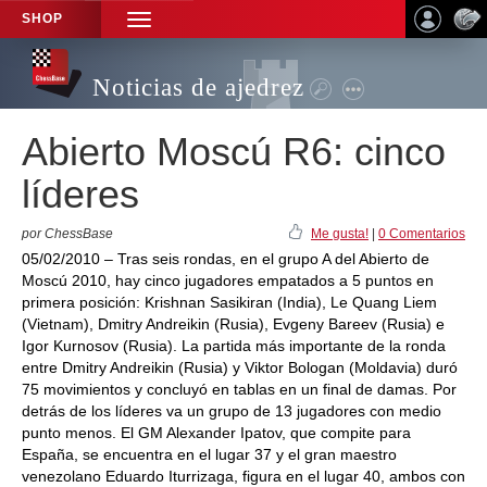
SHOP
TOGGLE
NAVIGATION
Noticias de ajedrez
Abierto Moscú R6: cinco
líderes
por ChessBase
Me gusta!
|
0 Comentarios
05/02/2010 – Tras seis rondas, en el grupo A del Abierto de
Moscú 2010, hay cinco jugadores empatados a 5 puntos en
primera posición: Krishnan Sasikiran (India), Le Quang Liem
(Vietnam), Dmitry Andreikin (Rusia), Evgeny Bareev (Rusia) e
Igor Kurnosov (Rusia). La partida más importante de la ronda
entre Dmitry Andreikin (Rusia) y Viktor Bologan (Moldavia) duró
75 movimientos y concluyó en tablas en un final de damas. Por
detrás de los líderes va un grupo de 13 jugadores con medio
punto menos. El GM Alexander Ipatov, que compite para
España, se encuentra en el lugar 37 y el gran maestro
venezolano Eduardo Iturrizaga, figura en el lugar 40, ambos con