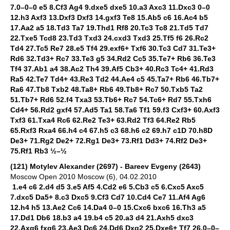
7.0–0–0 e5 8.Cf3 Ag4 9.dxe5 dxe5 10.a3 Axc3 11.Dxc3 0–0
12.h3 Axf3 13.Dxf3 Dxf3 14.gxf3 Te8 15.Ab5 c6 16.Ac4 b5
17.Aa2 a5 18.Td3 Ta7 19.Thd1 Rf8 20.Tc3 Tc8 21.Td5 Td7
22.Txe5 Tcd8 23.Td3 Txd3 24.cxd3 Txd3 25.Tf5 f6 26.Rc2
Td4 27.Tc5 Re7 28.e5 Tf4 29.exf6+ Txf6 30.Tc3 Cd7 31.Te3+
Rd6 32.Td3+ Rc7 33.Te3 g5 34.Rd2 Cc5 35.Te7+ Rb6 36.Te3
Tf4 37.Ab1 a4 38.Ac2 Th4 39.Af5 Cb3+ 40.Rc3 Tc4+ 41.Rd3
Ra5 42.Te7 Td4+ 43.Re3 Td2 44.Ae4 c5 45.Ta7+ Rb6 46.Tb7+
Ra6 47.Tb8 Txb2 48.Ta8+ Rb6 49.Tb8+ Rc7 50.Txb5 Ta2
51.Tb7+ Rd6 52.f4 Txa3 53.Tb6+ Rc7 54.Tc6+ Rd7 55.Txh6
Cd4+ 56.Rd2 gxf4 57.Ad5 Ta1 58.Ta6 Tf1 59.f3 Cxf3+ 60.Axf3
Txf3 61.Txa4 Rc6 62.Re2 Te3+ 63.Rd2 Tf3 64.Re2 Rb5
65.Rxf3 Rxa4 66.h4 c4 67.h5 c3 68.h6 c2 69.h7 c1D 70.h8D
De3+ 71.Rg2 De2+ 72.Rg1 De3+ 73.Rf1 Dd3+ 74.Rf2 De3+
75.Rf1 Rb3 ½–½
(121) Motylev Alexander (2697) - Bareev Evgeny (2643)
Moscow Open 2010 Moscow (6), 04.02.2010
1.e4 c6 2.d4 d5 3.e5 Af5 4.Cd2 e6 5.Cb3 c5 6.Cxc5 Axc5
7.dxc5 Da5+ 8.c3 Dxc5 9.Cf3 Cd7 10.Cd4 Ce7 11.Af4 Ag6
12.h4 h5 13.Ae2 Cc6 14.Da4 0–0 15.Cxc6 bxc6 16.Th3 a5
17.Dd1 Db6 18.b3 a4 19.b4 c5 20.a3 d4 21.Axh5 dxc3
22.Axg6 fxg6 23.Ae3 Dc6 24.Dd6 Dxg2 25.Dxe6+ Tf7 26.0–0–