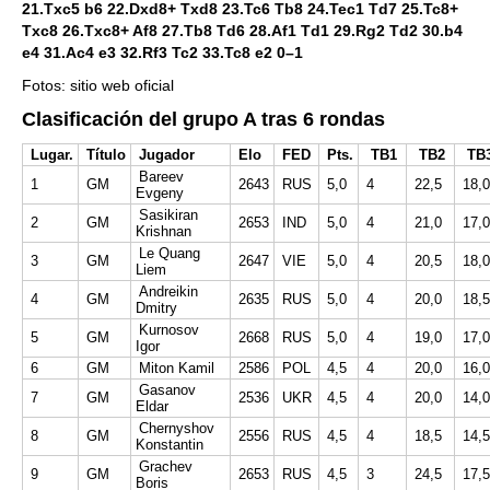
21.Txc5 b6 22.Dxd8+ Txd8 23.Tc6 Tb8 24.Tec1 Td7 25.Tc8+
Txc8 26.Txc8+ Af8 27.Tb8 Td6 28.Af1 Td1 29.Rg2 Td2 30.b4
e4 31.Ac4 e3 32.Rf3 Tc2 33.Tc8 e2 0–1
Fotos: sitio web oficial
Clasificación del grupo A tras 6 rondas
Lugar.
Título
Jugador
Elo
FED
Pts.
TB1
TB2
TB
Bareev
1
GM
2643
RUS
5,0
4
22,5
18,0
Evgeny
Sasikiran
2
GM
2653
IND
5,0
4
21,0
17,0
Krishnan
Le Quang
3
GM
2647
VIE
5,0
4
20,5
18,0
Liem
Andreikin
4
GM
2635
RUS
5,0
4
20,0
18,5
Dmitry
Kurnosov
5
GM
2668
RUS
5,0
4
19,0
17,0
Igor
6
GM
Miton Kamil
2586
POL
4,5
4
20,0
16,0
Gasanov
7
GM
2536
UKR
4,5
4
20,0
14,0
Eldar
Chernyshov
8
GM
2556
RUS
4,5
4
18,5
14,5
Konstantin
Grachev
9
GM
2653
RUS
4,5
3
24,5
17,5
Boris