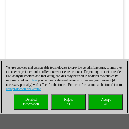
We use cookies and comparable technologies to provide certain functions, to improve
the user experience and to offer interest-oriented content. Depending on their intended
use, analysis cookies and marketing cookies may be used in addition to technically
required cookies.
Here
you can make detailed settings or revoke your consent (if
necessary partially) with effect for the future. Further information can be found in our
data protection declaration
.
Detailed
Reject
Accept
information
all
all