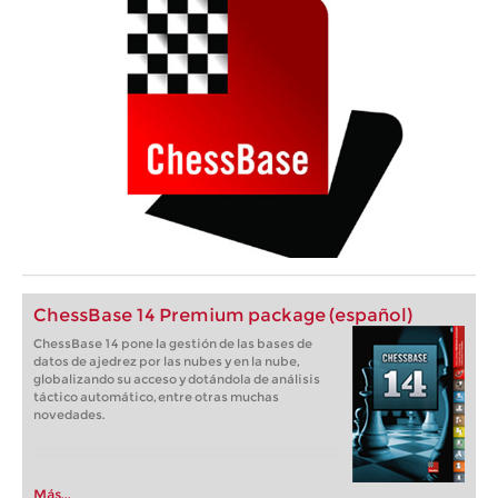
ChessBase 14 Premium package (español)
ChessBase 14 pone la gestión de las bases de
datos de ajedrez por las nubes y en la nube,
globalizando su acceso y dotándola de análisis
táctico automático, entre otras muchas
novedades.
Más...