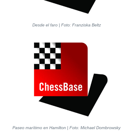
Desde el faro | Foto: Franziska Beltz
Paseo marítimo en Hamilton | Foto: Michael Dombrowsky