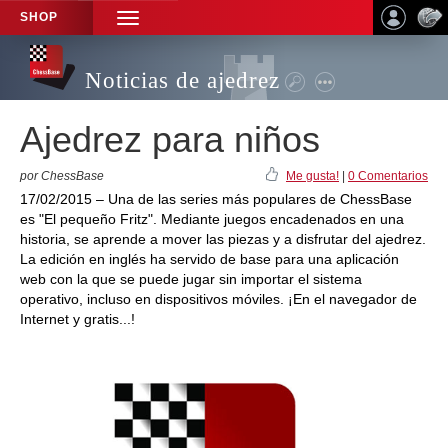
SHOP
TOGGLE
NAVIGATION
Noticias de ajedrez
Ajedrez para niños
por ChessBase
Me gusta!
|
0 Comentarios
17/02/2015 – Una de las series más populares de ChessBase
es "El pequeño Fritz". Mediante juegos encadenados en una
historia, se aprende a mover las piezas y a disfrutar del ajedrez.
La edición en inglés ha servido de base para una aplicación
web con la que se puede jugar sin importar el sistema
operativo, incluso en dispositivos móviles. ¡En el navegador de
Internet y gratis...!