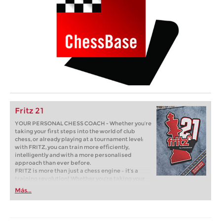
Fritz 21
YOUR PERSONAL CHESS COACH - Whether you’re
taking your first steps into the world of club
chess, or already playing at a tournament level:
with FRITZ, you can train more efficiently,
intelligently and with a more personalised
approach than ever before.
FRITZ is more than just a chess engine – it’s a
training revolution! Whether you’re taking your
first steps into the world of club chess, or already
Más...
playing at a tournament level: with FRITZ, you can
train more efficiently, intelligently and with a
more personalised approach than ever before.