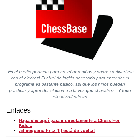
¡Es el medio perfecto para enseñar a niños y padres a divertirse
con el ajedrez! El nivel de inglés necesario para entender el
programa es bastante básico, así que los niños pueden
practicar y aprender el idioma a la vez que el ajedrez. ¡Y todo
ello divirtiéndose!
Enlaces
Haga clic aquí para ir directamente a Chess For
Kids...
¡El pequeño Fritz (II) está de vuelta!