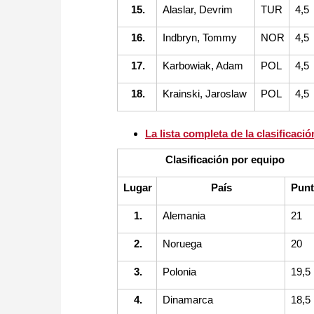
15.
Alaslar, Devrim
TUR
4,5
16.
Indbryn, Tommy
NOR
4,5
17.
Karbowiak, Adam
POL
4,5
18.
Krainski, Jaroslaw
POL
4,5
La lista completa de la clasificación
Clasificación por equipo
Lugar
País
Pun
1.
Alemania
21
2.
Noruega
20
3.
Polonia
19,5
4.
Dinamarca
18,5