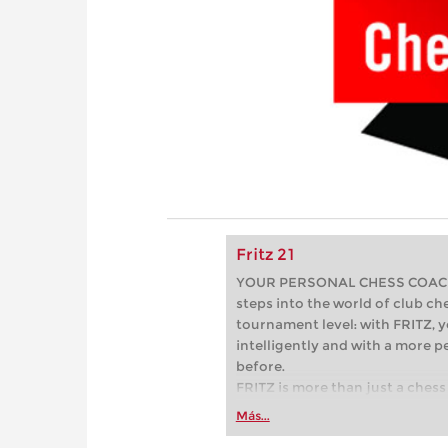
Fritz 21
YOUR PERSONAL CHESS COACH - 
steps into the world of club che
tournament level: with FRITZ, y
intelligently and with a more 
before.
FRITZ is more than just a chess 
Whether you’re taking your firs
Más...
or already playing at a tournam