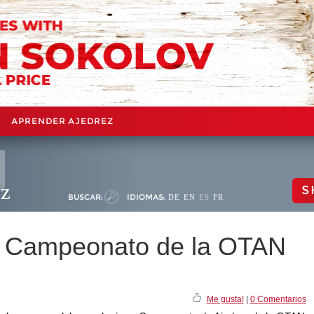
APRENDER AJEDREZ
ez
S
BUSCAR:
IDIOMAS:
DE
EN
ES
FR
l Campeonato de la OTAN
Me gusta!
|
0 Comentarios