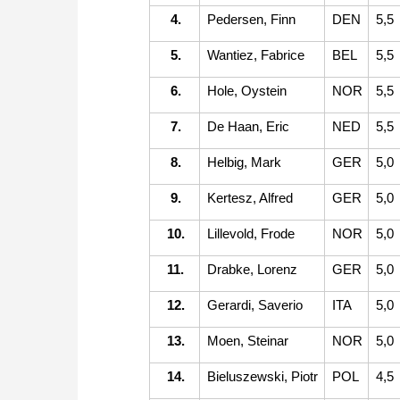
4.
Pedersen, Finn
DEN
5,5
5.
Wantiez, Fabrice
BEL
5,5
6.
Hole, Oystein
NOR
5,5
7.
De Haan, Eric
NED
5,5
8.
Helbig, Mark
GER
5,0
9.
Kertesz, Alfred
GER
5,0
10.
Lillevold, Frode
NOR
5,0
11.
Drabke, Lorenz
GER
5,0
12.
Gerardi, Saverio
ITA
5,0
13.
Moen, Steinar
NOR
5,0
14.
Bieluszewski, Piotr
POL
4,5