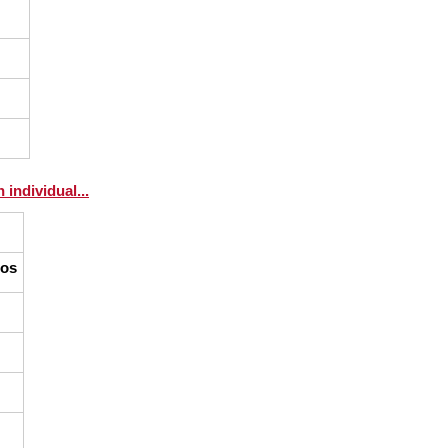
 individual...
tos