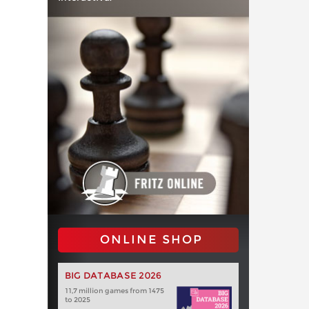
ONLINE SHOP
BIG DATABASE 2026
11,7 million games from 1475
to 2025