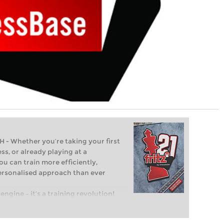
Whether you’re taking your first
ss, or already playing at a
ou can train more efficiently,
personalised approach than ever
engine – it’s a training revolution!
t steps into the world of club chess,
ent level: with FRITZ, you can train