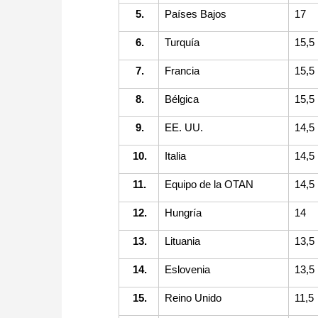
5.
Países Bajos
17
6.
Turquía
15,5
7.
Francia
15,5
8.
Bélgica
15,5
9.
EE. UU.
14,5
10.
Italia
14,5
11.
Equipo de la OTAN
14,5
12.
Hungría
14
13.
Lituania
13,5
14.
Eslovenia
13,5
15.
Reino Unido
11,5