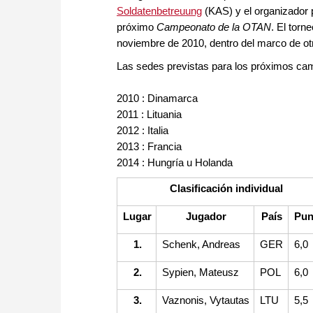
Soldatenbetreuung
(KAS) y el organizador p
próximo
Campeonato de la OTAN
. El torn
noviembre de 2010, dentro del marco de otr
Las sedes previstas para los próximos c
2010 : Dinamarca
2011 : Lituania
2012 : Italia
2013 : Francia
2014 : Hungría u Holanda
Clasificación individual
Lugar
Jugador
País
Pun
1.
Schenk, Andreas
GER
6,0
2.
Sypien, Mateusz
POL
6,0
3.
Vaznonis, Vytautas
LTU
5,5