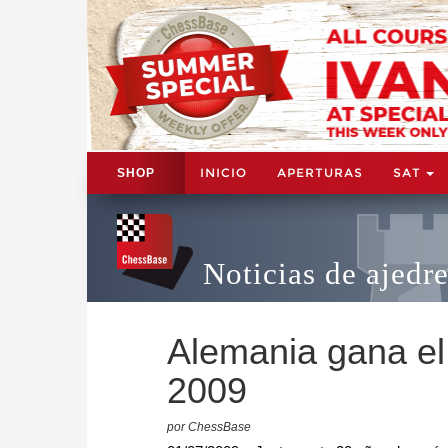
INICIO
APERTURAS
SAT
SHOP
Noticias de ajedr
Alemania gana e
2009
por ChessBase