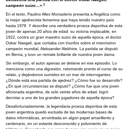
1
campeón suizo
…»
.
En el texto, Paulino Alles Monasterio presenta a Angélica como
la mejor ajedrecista femenina que haya tenido nuestro país
hasta 1978. Y describe una verdadera proeza deportiva de esta
joven de apenas 20 años de edad: su victoria implacable, en
1922, contra un gran maestro suizo de aquella época, el doctor
Oskar Naegeli, que contaba con triunfos sobre el mismísimo
campeón mundial, Aleksander Alekhine. La partida se disputó
en Berna, y tuvo un remate brillante de nuestra joven dama.
Sin embargo, el autor apenas se detiene en ese episodio. Lo
menciona como una digresión, retomando pronto el curso de su
relato, y dejándonos sumidos en un mar de interrogantes.
¿Dónde está esa partida de ajedrez? ¿Cómo fue su desarrollo?
¿En qué circunstancias se disputó? ¿Cómo fue que una joven
aficionada argentina, de solo veinte años de edad, logró
derrotar a uno de los grandes jugadores de aquella época?
Desafortunadamente, la legendaria proeza deportiva de esta
joven argentina quedó excluida de las modernas bases de
datos informáticas, arrumbada en algún papel amarillento y
centenario, en un estante desconocido y polvoriento de