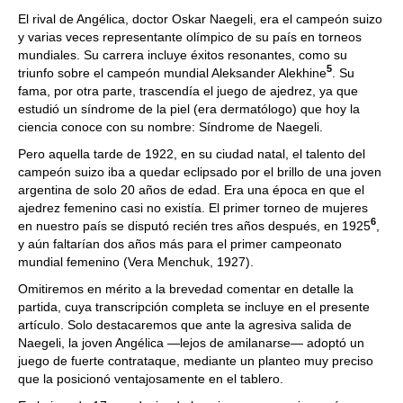
El rival de Angélica, doctor Oskar Naegeli, era el campeón suizo
y varias veces representante olímpico de su país en torneos
mundiales. Su carrera incluye éxitos resonantes, como su
5
triunfo sobre el campeón mundial Aleksander Alekhine
. Su
fama, por otra parte, trascendía el juego de ajedrez, ya que
estudió un síndrome de la piel (era dermatólogo) que hoy la
ciencia conoce con su nombre: Síndrome de Naegeli.
Pero aquella tarde de 1922, en su ciudad natal, el talento del
campeón suizo iba a quedar eclipsado por el brillo de una joven
argentina de solo 20 años de edad. Era una época en que el
ajedrez femenino casi no existía. El primer torneo de mujeres
6
en nuestro país se disputó recién tres años después, en 1925
,
y aún faltarían dos años más para el primer campeonato
mundial femenino (Vera Menchuk, 1927).
Omitiremos en mérito a la brevedad comentar en detalle la
partida, cuya transcripción completa se incluye en el presente
artículo. Solo destacaremos que ante la agresiva salida de
Naegeli, la joven Angélica —lejos de amilanarse— adoptó un
juego de fuerte contrataque, mediante un planteo muy preciso
que la posicionó ventajosamente en el tablero.