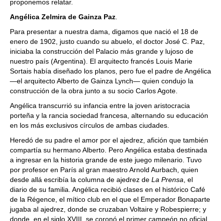
proponemos relatar.
Angélica Zelmira de Gainza Paz
.
Para presentar a nuestra dama, digamos que nació el 18 de
enero de 1902, justo cuando su abuelo, el doctor José C. Paz,
iniciaba la construcción del Palacio más grande y lujoso de
nuestro país (Argentina). El arquitecto francés Louis Marie
Sortais había diseñado los planos, pero fue el padre de Angélica
—el arquitecto Alberto de Gainza Lynch— quien condujo la
construcción de la obra junto a su socio Carlos Agote.
Angélica transcurrió su infancia entre la joven aristocracia
porteña y la rancia sociedad francesa, alternando su educación
en los más exclusivos círculos de ambas ciudades.
Heredó de su padre el amor por el ajedrez, afición que también
compartía su hermano Alberto. Pero Angélica estaba destinada
a ingresar en la historia grande de este juego milenario. Tuvo
por profesor en París al gran maestro Arnold Aurbach, quien
desde allá escribía la columna de ajedrez de
La Prensa
, el
diario de su familia. Angélica recibió clases en el histórico Café
de la Régence, el mítico club en el que el Emperador Bonaparte
jugaba al ajedrez, donde se cruzaban Voltaire y Robespierre; y
donde, en el siglo XVIII, se coronó el primer campeón no oficial