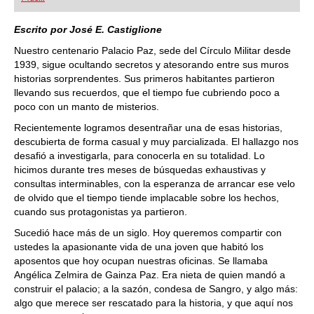
playing at a tournament level: with FRITZ, you can
train more efficiently, intelligently and with a
more personalised approach than ever before.
Escrito por José E. Castiglione
Nuestro centenario Palacio Paz, sede del Círculo Militar desde
1939, sigue ocultando secretos y atesorando entre sus muros
historias sorprendentes. Sus primeros habitantes partieron
llevando sus recuerdos, que el tiempo fue cubriendo poco a
poco con un manto de misterios.
Recientemente logramos desentrañar una de esas historias,
descubierta de forma casual y muy parcializada. El hallazgo nos
desafió a investigarla, para conocerla en su totalidad. Lo
hicimos durante tres meses de búsquedas exhaustivas y
consultas interminables, con la esperanza de arrancar ese velo
de olvido que el tiempo tiende implacable sobre los hechos,
cuando sus protagonistas ya partieron.
Sucedió hace más de un siglo. Hoy queremos compartir con
ustedes la apasionante vida de una joven que habitó los
aposentos que hoy ocupan nuestras oficinas. Se llamaba
Angélica Zelmira de Gainza Paz. Era nieta de quien mandó a
construir el palacio; a la sazón, condesa de Sangro, y algo más:
algo que merece ser rescatado para la historia, y que aquí nos