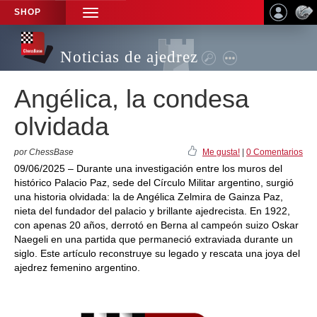
SHOP
TOGGLE
NAVIGATION
Noticias de ajedrez
Angélica, la condesa
olvidada
por ChessBase
Me gusta!
|
0 Comentarios
09/06/2025 – Durante una investigación entre los muros del
histórico Palacio Paz, sede del Círculo Militar argentino, surgió
una historia olvidada: la de Angélica Zelmira de Gainza Paz,
nieta del fundador del palacio y brillante ajedrecista. En 1922,
con apenas 20 años, derrotó en Berna al campeón suizo Oskar
Naegeli en una partida que permaneció extraviada durante un
siglo. Este artículo reconstruye su legado y rescata una joya del
ajedrez femenino argentino.