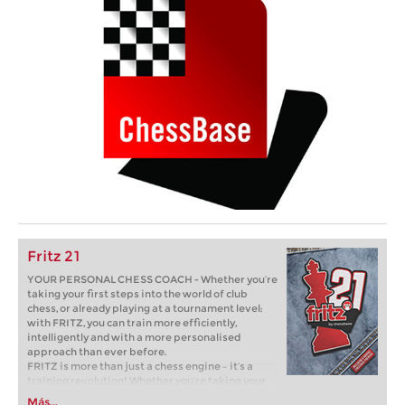
Fritz 21
YOUR PERSONAL CHESS COACH - Whether you’re
taking your first steps into the world of club
chess, or already playing at a tournament level:
with FRITZ, you can train more efficiently,
intelligently and with a more personalised
approach than ever before.
FRITZ is more than just a chess engine – it’s a
training revolution! Whether you’re taking your
first steps into the world of club chess, or already
Más...