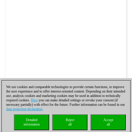
We use cookies and comparable technologies to provide certain functions, to improve
the user experience and to offer interest-oriented content. Depending on their intended
use, analysis cookies and marketing cookies may be used in addition to technically
required cookies.
Here
you can make detailed settings or revoke your consent (if
necessary partially) with effect for the future. Further information can be found in our
data protection declaration
.
Detailed
Reject
Accept
information
all
all