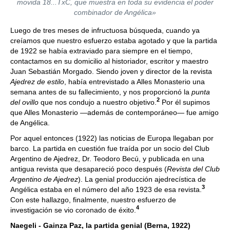
movida 18...TxC, que muestra en toda su evidencia el poder
combinador de Angélica»
Luego de tres meses de infructuosa búsqueda, cuando ya
creíamos que nuestro esfuerzo estaba agotado y que la partida
de 1922 se había extraviado para siempre en el tiempo,
contactamos en su domicilio al historiador, escritor y maestro
Juan Sebastián Morgado. Siendo joven y director de la revista
Ajedrez de estilo
, había entrevistado a Alles Monasterio una
semana antes de su fallecimiento, y nos proporcionó la
punta
2
del ovillo
que nos condujo a nuestro objetivo.
Por él supimos
que Alles Monasterio —además de contemporáneo— fue amigo
de Angélica.
Por aquel entonces (1922) las noticias de Europa llegaban por
barco. La partida en cuestión fue traída por un socio del Club
Argentino de Ajedrez, Dr. Teodoro Becú, y publicada en una
antigua revista que desapareció poco después (
Revista del Club
Argentino de Ajedrez
). La genial producción ajedrecística de
3
Angélica estaba en el número del año 1923 de esa revista.
Con este hallazgo, finalmente, nuestro esfuerzo de
4
investigación se vio coronado de éxito.
Naegeli - Gainza Paz, la partida genial (Berna, 1922)