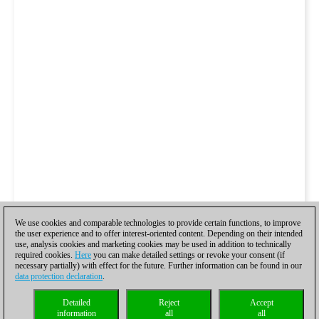
We use cookies and comparable technologies to provide certain functions, to improve
the user experience and to offer interest-oriented content. Depending on their intended
use, analysis cookies and marketing cookies may be used in addition to technically
required cookies.
Here
you can make detailed settings or revoke your consent (if
necessary partially) with effect for the future. Further information can be found in our
data protection declaration
.
Detailed
Reject
Accept
information
all
all