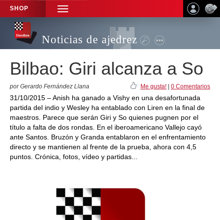
SHOP
TOGGLE
NAVIGATION
Noticias de ajedrez
Bilbao: Giri alcanza a So
por Gerardo Fernández Llana
Me gusta!
|
0 Comentarios
31/10/2015 – Anish ha ganado a Vishy en una desafortunada
partida del indio y Wesley ha entablado con Liren en la final de
maestros. Parece que serán Giri y So quienes pugnen por el
título a falta de dos rondas. En el iberoamericano Vallejo cayó
ante Santos. Bruzón y Granda entablaron en el enfrentamiento
directo y se mantienen al frente de la prueba, ahora con 4,5
puntos. Crónica, fotos, vídeo y partidas...