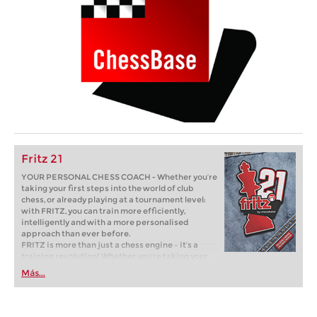
Fritz 21
YOUR PERSONAL CHESS COACH - Whether you’re
taking your first steps into the world of club
chess, or already playing at a tournament level:
with FRITZ, you can train more efficiently,
intelligently and with a more personalised
approach than ever before.
FRITZ is more than just a chess engine – it’s a
training revolution! Whether you’re taking your
first steps into the world of club chess, or already
Más...
playing at a tournament level: with FRITZ, you can
train more efficiently, intelligently and with a
more personalised approach than ever before.