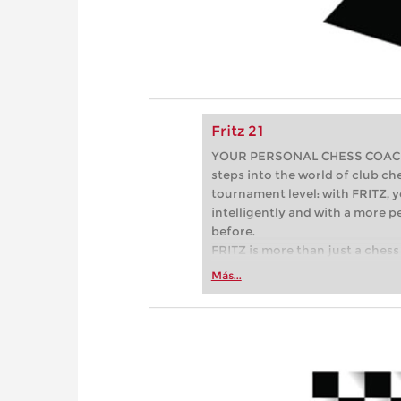
Fritz 21
YOUR PERSONAL CHESS COACH - 
steps into the world of club che
tournament level: with FRITZ, y
intelligently and with a more 
before.
FRITZ is more than just a chess 
Whether you’re taking your firs
Más...
or already playing at a tournam
more efficiently, intelligently
approach than ever before.