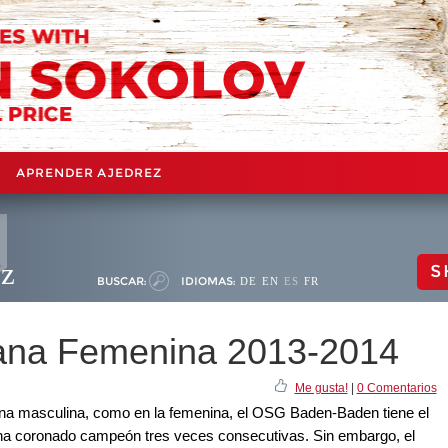
APRENDER AJEDREZ
ez
S
BUSCAR:
IDIOMAS:
DE
EN
ES
FR
ana Femenina 2013-2014
Me gusta!
|
0 Comentarios
ana masculina, como en la femenina, el OSG Baden-Baden tiene el
e ha coronado campeón tres veces consecutivas. Sin embargo, el