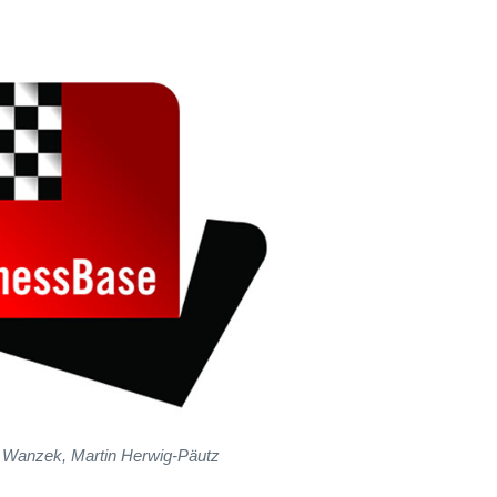
 Wanzek, Martin Herwig-Päutz