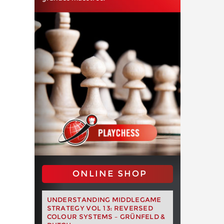
ONLINE SHOP
UNDERSTANDING MIDDLEGAME
STRATEGY VOL 13: REVERSED
COLOUR SYSTEMS – GRÜNFELD &