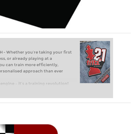
Whether you’re taking your first
ss, or already playing at a
ou can train more efficiently,
personalised approach than ever
engine – it’s a training revolution!
t steps into the world of club chess,
ent level: with FRITZ, you can train
 and with a more personalised