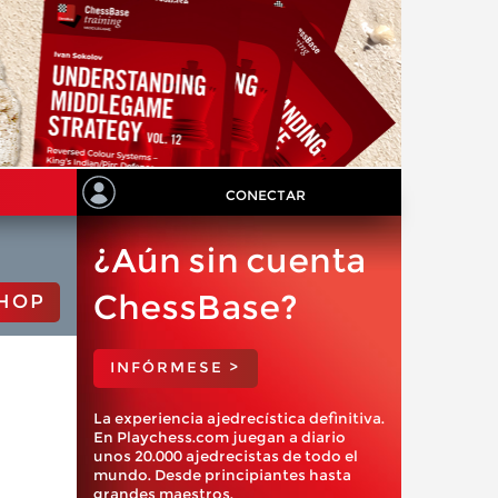
CONECTAR
¿Aún sin cuenta
ChessBase?
HOP
INFÓRMESE >
La experiencia ajedrecística definitiva.
En Playchess.com juegan a diario
unos 20.000 ajedrecistas de todo el
mundo. Desde principiantes hasta
grandes maestros.