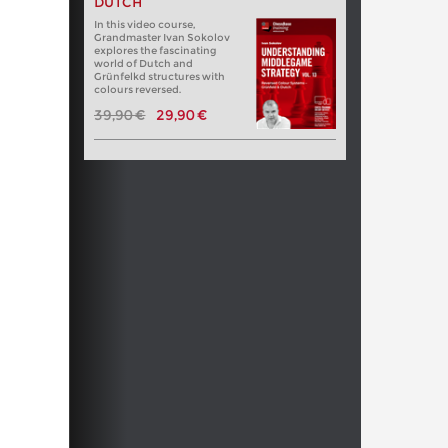
DUTCH
In this video course,
Grandmaster Ivan Sokolov
explores the fascinating
world of Dutch and
Grünfelkd structures with
colours reversed.
39,90 €
29,90 €