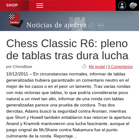
SHOP
TOGGLE
NAVIGATION
Noticias de ajedrez
Chess Classic R6: pleno
de tablas tras dura lucha
por ChessBase
Me gusta!
|
0 Comentarios
10/12/2011 – En circunstancias normales, informar de tablas
generalizadas hubiera garantizado un comentario neutro en el
mejor de los casos o en el peor un lamento. Tras varias rondas
con más victorias que tablas, lo que podría considerarse poco
natural a un nivel tan alto, informar de una ronda con tablas
generalizadas parece una prueba de cordura. Tras dos
derrotas, Adams buscó la seguridad contra Aronian, mientras
que Short y Howell también entablaron tras retorcer la apertura.
Anand y Kramnik mantuvieron una lucha fascinante, aunque el
juego orignal de McShane contra Nakamura fue el punto
culminante de la ronda. Reportaje...