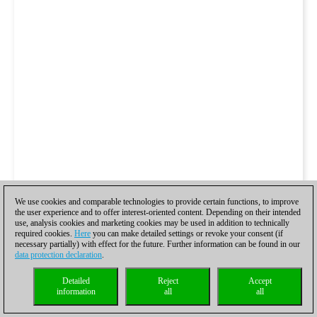
We use cookies and comparable technologies to provide certain functions, to improve
the user experience and to offer interest-oriented content. Depending on their intended
use, analysis cookies and marketing cookies may be used in addition to technically
required cookies.
Here
you can make detailed settings or revoke your consent (if
necessary partially) with effect for the future. Further information can be found in our
data protection declaration
.
Detailed
Reject
Accept
information
all
all