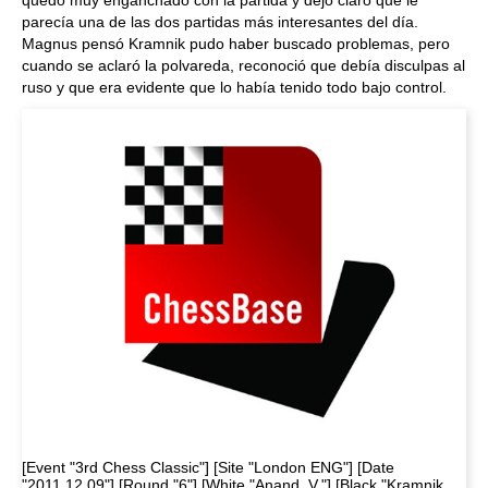
quedó muy enganchado con la partida y dejó claro que le
parecía una de las dos partidas más interesantes del día.
Magnus pensó Kramnik pudo haber buscado problemas, pero
cuando se aclaró la polvareda, reconoció que debía disculpas al
ruso y que era evidente que lo había tenido todo bajo control.
[Event "3rd Chess Classic"] [Site "London ENG"] [Date
"2011.12.09"] [Round "6"] [White "Anand, V."] [Black "Kramnik,