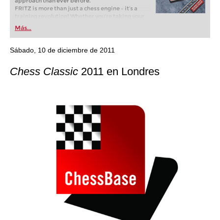
approach than ever before.
FRITZ is more than just a chess engine – it’s a
training revolution! Whether you’re taking your
first steps into the world of club chess, or already
Más...
playing at a tournament level: with FRITZ, you can
train more efficiently, intelligently and with a
more personalised approach than ever before.
Sábado, 10 de diciembre de 2011
Chess Classic
2011 en Londres