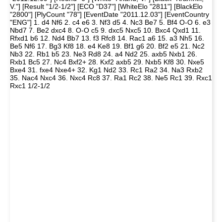
V."] [Result "1/2-1/2"] [ECO "D37"] [WhiteElo "2811"] [BlackElo
"2800"] [PlyCount "78"] [EventDate "2011.12.03"] [EventCountry
"ENG"] 1. d4 Nf6 2. c4 e6 3. Nf3 d5 4. Nc3 Be7 5. Bf4 O-O 6. e3
Nbd7 7. Be2 dxc4 8. O-O c5 9. dxc5 Nxc5 10. Bxc4 Qxd1 11.
Rfxd1 b6 12. Nd4 Bb7 13. f3 Rfc8 14. Rac1 a6 15. a3 Nh5 16.
Be5 Nf6 17. Bg3 Kf8 18. e4 Ke8 19. Bf1 g6 20. Bf2 e5 21. Nc2
Nb3 22. Rb1 b5 23. Ne3 Rd8 24. a4 Nd2 25. axb5 Nxb1 26.
Rxb1 Bc5 27. Nc4 Bxf2+ 28. Kxf2 axb5 29. Nxb5 Kf8 30. Nxe5
Bxe4 31. fxe4 Nxe4+ 32. Kg1 Nd2 33. Rc1 Ra2 34. Na3 Rxb2
35. Nac4 Nxc4 36. Nxc4 Rc8 37. Ra1 Rc2 38. Ne5 Rc1 39. Rxc1
Rxc1 1/2-1/2