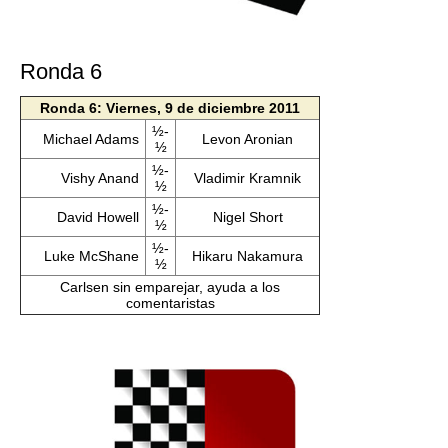
Ronda 6
Ronda 6: Viernes, 9 de diciembre 2011
½-
Michael Adams
Levon Aronian
½
½-
Vishy Anand
Vladimir Kramnik
½
½-
David Howell
Nigel Short
½
½-
Luke McShane
Hikaru Nakamura
½
Carlsen sin emparejar, ayuda a los
comentaristas