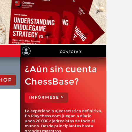
CONECTAR
¿Aún sin cuenta
ChessBase?
HOP
INFÓRMESE >
La experiencia ajedrecística definitiva.
En Playchess.com juegan a diario
unos 20.000 ajedrecistas de todo el
mundo. Desde principiantes hasta
grandes maestros.