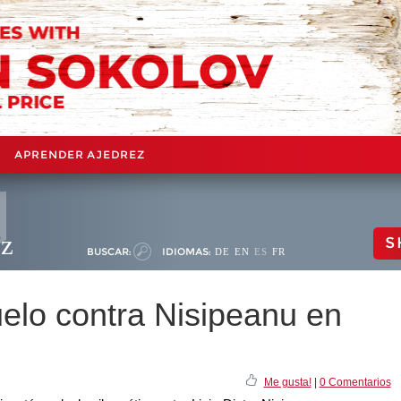
APRENDER AJEDREZ
ez
S
BUSCAR:
IDIOMAS:
DE
EN
ES
FR
uelo contra Nisipeanu en
Me gusta!
|
0 Comentarios