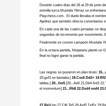
Durante cuatro días del 26 al 29 de junio d
estrella turca Mustafa Yilmaz se enfrentar
Playchess.com. El duelo llevaba el nombre
Ajedrez que también ofrecía comentarios en
En cada una de las cuatro jornadas se disp
segundos de incremento por movimiento. Es 
Finalmente se coronó campeón Mustafa Y
En la octava partida, Nisipeanu plantó un
final no logró ganar la partida.
Las negras se pusieron en plan bruto:
15..
20.gxf3 no bastaba.]
18.Cxe5 Dd2+ 19.Rf
tablas.]
20...fxe5
[20...Ae6 21.Db4 fxe5 22
el momentum]
21...Rb8 22.Dxd4 exd4 23.
27.Re3
[no 27.Cf6 Te5 28.Axf5 Txf5+ 29.R