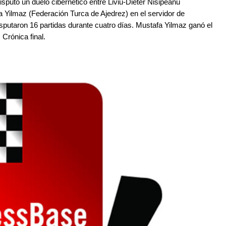
sputó un duelo cibernético entre Liviu-Dieter Nisipeanu
 Yilmaz (Federación Turca de Ajedrez) en el servidor de
putaron 16 partidas durante cuatro días. Mustafa Yilmaz ganó el
 Crónica final.