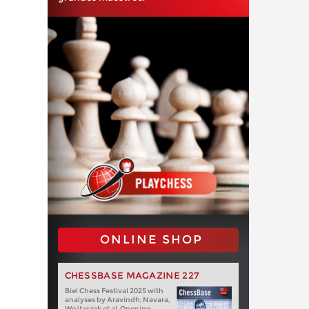
ONLINE SHOP
CHESSBASE MAGAZINE 227
Biel Chess Festival 2025 with
analyses by Aravindh, Navara,
Wojtaszek et al. Opening