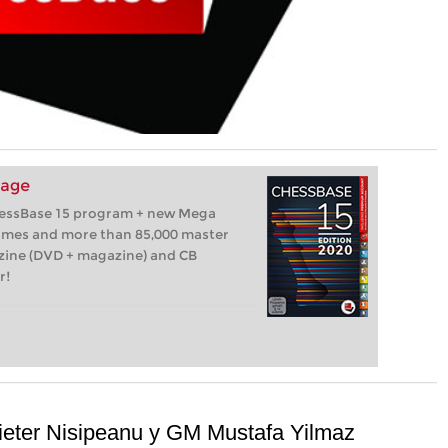
kage
hessBase 15 program + new Mega
games and more than 85,000 master
zine (DVD + magazine) and CB
r!
ieter Nisipeanu y GM Mustafa Yilmaz