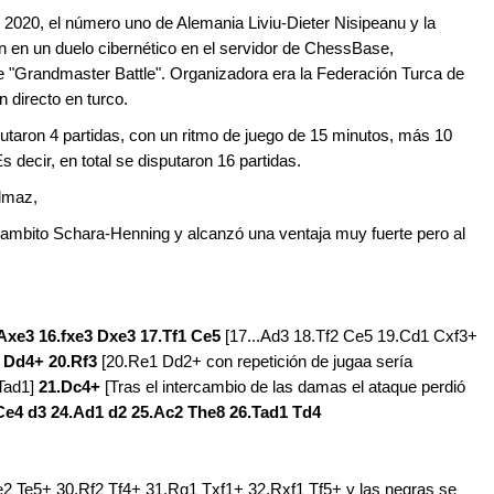
e 2020, el número uno de Alemania Liviu-Dieter Nisipeanu y la
on en un duelo cibernético en el servidor de ChessBase,
 "Grandmaster Battle". Organizadora era la Federación Turca de
 directo en turco.
utaron 4 partidas, con un ritmo de juego de 15 minutos, más 10
decir, en total se disputaron 16 partidas.
ilmaz,
 Gambito Schara-Henning y alcanzó una ventaja muy fuerte pero al
.Axe3 16.fxe3 Dxe3 17.Tf1 Ce5
[17...Ad3 18.Tf2 Ce5 19.Cd1 Cxf3+
2 Dd4+ 20.Rf3
[20.Re1 Dd2+ con repetición de jugaa sería
.Tad1]
21.Dc4+
[Tras el intercambio de las damas el ataque perdió
Ce4 d3 24.Ad1 d2 25.Ac2 The8 26.Tad1 Td4
e2 Te5+ 30.Rf2 Tf4+ 31.Rg1 Txf1+ 32.Rxf1 Tf5+ y las negras se