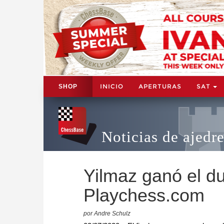
INICIO
APERTURAS
SAT
SHOP
Noticias de ajedr
Yilmaz ganó el d
Playchess.com
por Andre Schulz