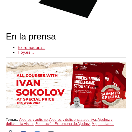
En la prensa
Extremadura...
Hoy.es...
Temas:
Ajedrez y autismo
,
Ajedrez y deficiencia auditiva
,
Ajedrez y
deficiencia visual
,
Federación Extremeña de Ajedrez
,
Miguel Llanes