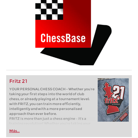
Fritz 21
YOUR PERSONAL CHESS COACH - Whether you’re
taking your first steps into the world of club
chess, or already playing at a tournament level:
with FRITZ, you can train more efficiently,
intelligently and with a more personalised
approach than ever before.
FRITZ is more than just a chess engine – it’s a
training revolution! Whether you’re taking your
first steps into the world of club chess, or already
Más...
playing at a tournament level: with FRITZ, you can