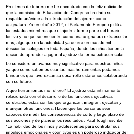
train more efficiently, intelligently and with a
more personalised approach than ever before.
En el mes de febrero me he encontrado con la feliz noticia de
que la comisión de Educación del Congreso ha dado su
respaldo unánime a la introducción del ajedrez como
asignatura. Ya en el año 2012, el Parlamento Europeo pidió a
los estados miembros que el ajedrez forme parte del horario
lectivo y no que se encuentre como una asignatura extraescolar
mas, algo que en la actualidad ya ocurre en más de mil
doscientos colegios en toda España, donde los niños tienen la
opción de aprender a jugar al ajedrez de forma extracurricular.
Lo considero un avance muy significativo para nuestros niños
ya que como sabemos cuantas más herramientas podamos
brindarles que favorezcan su desarrollo estaremos colaborando
con su futuro.
A que herramientas me refiero? El ajedrez está íntimamente
relacionado con el desarrollo de las funciones ejecutivas
cerebrales, estas son las que organizan, integran, ejecutan y
manejan otras funciones. Hacen que las personas sean
capaces de medir las consecuencias de corto y largo plazo de
sus acciones y de planear los resultados . Paul Tough escribe
“La habilidad de los niños y adolescentes para controlar sus
impulsos emocionales y cognitivos es un poderoso indicador del