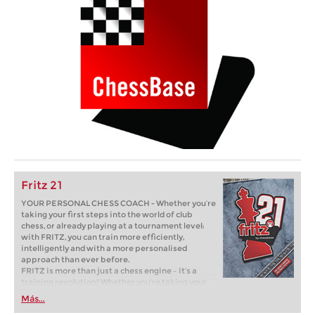
Fritz 21
YOUR PERSONAL CHESS COACH - Whether you’re
taking your first steps into the world of club
chess, or already playing at a tournament level:
with FRITZ, you can train more efficiently,
intelligently and with a more personalised
approach than ever before.
FRITZ is more than just a chess engine – it’s a
training revolution! Whether you’re taking your
first steps into the world of club chess, or already
Más...
playing at a tournament level: with FRITZ, you can