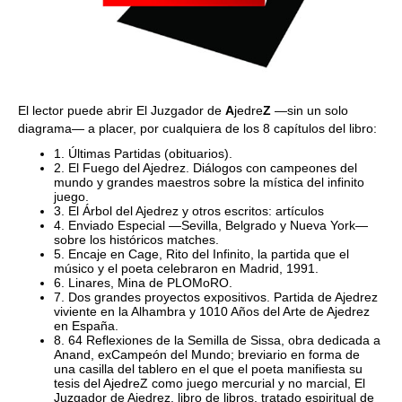
El lector puede abrir El Juzgador de
A
jedre
Z
―sin un solo
diagrama― a placer, por cualquiera de los 8 capítulos del libro:
1. Últimas Partidas (obituarios).
2. El Fuego del Ajedrez. Diálogos con campeones del
mundo y grandes maestros sobre la mística del infinito
juego.
3. El Árbol del Ajedrez y otros escritos: artículos
4. Enviado Especial —Sevilla, Belgrado y Nueva York—
sobre los históricos matches.
5. Encaje en Cage, Rito del Infinito, la partida que el
músico y el poeta celebraron en Madrid, 1991.
6. Linares, Mina de PLOMoRO.
7. Dos grandes proyectos expositivos. Partida de Ajedrez
viviente en la Alhambra y 1010 Años del Arte de Ajedrez
en España.
8. 64 Reflexiones de la Semilla de Sissa, obra dedicada a
Anand, exCampeón del Mundo; breviario en forma de
una casilla del tablero en el que el poeta manifiesta su
tesis del AjedreZ como juego mercurial y no marcial, El
Juzgador de Ajedrez, libro de libros, tratado espiritual de