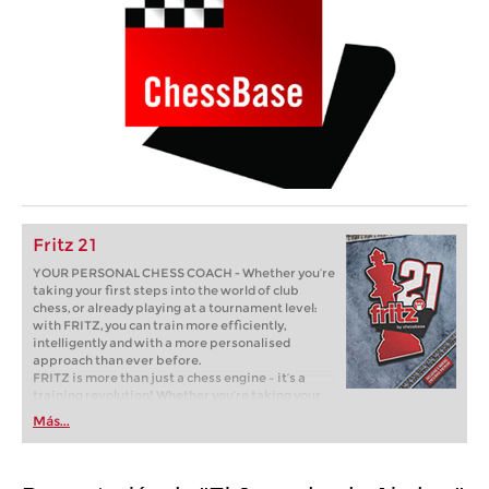
Fritz 21
YOUR PERSONAL CHESS COACH - Whether you’re
taking your first steps into the world of club
chess, or already playing at a tournament level:
with FRITZ, you can train more efficiently,
intelligently and with a more personalised
approach than ever before.
FRITZ is more than just a chess engine – it’s a
training revolution! Whether you’re taking your
first steps into the world of club chess, or already
Más...
playing at a tournament level: with FRITZ, you can
train more efficiently, intelligently and with a
more personalised approach than ever before.