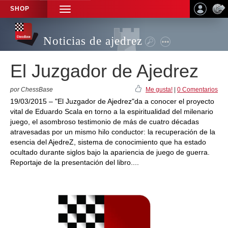
SHOP
TOGGLE
NAVIGATION
Noticias de ajedrez
El Juzgador de Ajedrez
por ChessBase
Me gusta!
|
0 Comentarios
19/03/2015 – "El Juzgador de Ajedrez"da a conocer el proyecto
vital de Eduardo Scala en torno a la espiritualidad del milenario
juego, el asombroso testimonio de más de cuatro décadas
atravesadas por un mismo hilo conductor: la recuperación de la
esencia del AjedreZ, sistema de conocimiento que ha estado
ocultado durante siglos bajo la apariencia de juego de guerra.
Reportaje de la presentación del libro....