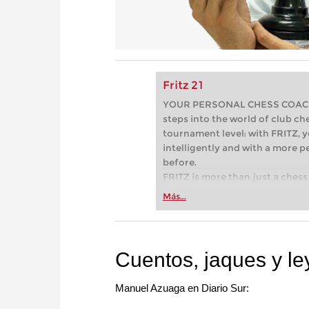
Fritz 21
YOUR PERSONAL CHESS COACH - 
steps into the world of club che
tournament level: with FRITZ, y
intelligently and with a more 
before.
FRITZ is more than just a chess 
Whether you’re taking your firs
Más...
or already playing at a tournam
more efficiently, intelligently
approach than ever before.
Cuentos, jaques y l
Manuel Azuaga en Diario Sur: