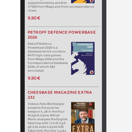
supplemented by another
17 000 from Mega and from correspondence
chess.
9,90 €
PETROFF DEFENCE POWERBASE
2026
Petroff Defence
Powerbase 2026 is a
database which contains
6475 high class games
from Mega 2026 and the
Correspondence Database
2026, of which 682
annotated.
9,90 €
CHESSBASE MAGAZINE EXTRA
232
Videos: Felix Blohberger
presents the surprise
weapon 4…a6 in the Four
Knights Game. Mihail
Marin analyses the English
Opening with 1.c4 e5 2.g3
g6 3.d4 exd4 4.Qxd4 Nf6
5.Bg2 Nc6. Plus the ‘Lucky