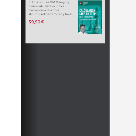
In this course GM Ganguly
turns calculation into a
trainable skill with a
structured path for any level.
39,90 €