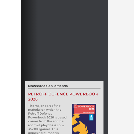
Novedades en la tienda
PETROFF DEFENCE POWERBOOK
2026
The major part of the
material on which the
Petroff Defence
Powerbook 2026 is based
comes from the engine
room of playchess.com:
357 000 games. This
imposing number is