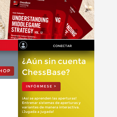
CONECTAR
¿Aún sin cuenta
ChessBase?
HOP
INFÓRMESE >
¡Así se aprenden las aperturas!
Entrenar sistemas de aperturas y
variantes de manera interactiva.
¡Jugada a jugada!