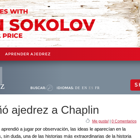
APRENDER AJEDREZ
ez
S
BUSCAR:
IDIOMAS:
DE
EN
ES
FR
ñó ajedrez a Chaplin
Me gusta!
|
0 Comentarios
prendió a jugar por observación, las ideas le aparecían en la
sin duda, una de las historias más extraordinarias de la historia