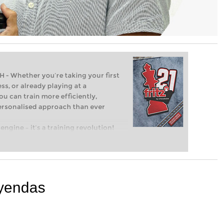
Whether you’re taking your first
ss, or already playing at a
ou can train more efficiently,
personalised approach than ever
engine – it’s a training revolution!
t steps into the world of club chess,
ent level: with FRITZ, you can train
 and with a more personalised
eyendas