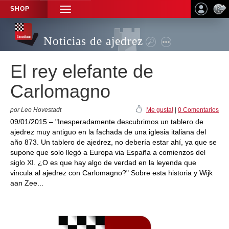
SHOP
TOGGLE
NAVIGATION
Noticias de ajedrez
El rey elefante de
Carlomagno
por Leo Hovestadt
Me gusta!
|
0 Comentarios
09/01/2015 – "Inesperadamente descubrimos un tablero de
ajedrez muy antiguo en la fachada de una iglesia italiana del
año 873. Un tablero de ajedrez, no debería estar ahí, ya que se
supone que solo llegó a Europa via España a comienzos del
siglo XI. ¿O es que hay algo de verdad en la leyenda que
vincula al ajedrez con Carlomagno?" Sobre esta historia y Wijk
aan Zee...