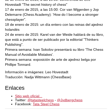
Hovestadt "The secret history of chess"
17 de enero de 2015, a las 15:00: Cor van Wijgerden y Jop
Delemarre (Chess Academy): 'How do I become a stronger
chessplayer".
18 de enero de 2015: un día entero con las reinas del ajedrez
holandés
24 de enero de 2015: Karel van der Weide
hablará de su libro,
que está a punto de ser publicado por la editorial "Thinkers
Publishing".
Primera semana: Ivan Sokolov presentará su libro 'The Chess
Manual of Avoidable Mistakes'.
Primera semana: exposición de arte de ajedrez belga por
Phillipe Tonnard.
Información e imágenes: Leo Hovestadt
Traducción: Nadja Wittmann (ChessBase)
Enlaces
Sitio web oficial...
Twitter:
@tatasteelchess
-
@Jvdbergchess
Facebook:
Tata Steel Chess