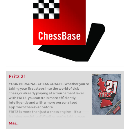
Fritz 21
YOUR PERSONAL CHESS COACH - Whether you’re
taking your first steps into the world of club
chess, or already playing at a tournament level:
with FRITZ, you can train more efficiently,
intelligently and with a more personalised
approach than ever before.
FRITZ is more than just a chess engine – it’s a
training revolution! Whether you’re taking your
first steps into the world of club chess, or already
Más...
playing at a tournament level: with FRITZ, you can