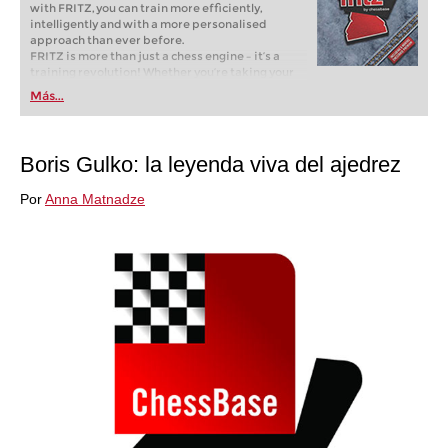
with FRITZ, you can train more efficiently,
intelligently and with a more personalised
approach than ever before.
FRITZ is more than just a chess engine – it’s a
training revolution! Whether you’re taking your
first steps into the world of club chess, or already
Más...
playing at a tournament level: with FRITZ, you can
train more efficiently, intelligently and with a
more personalised approach than ever before.
Boris Gulko: la leyenda viva del ajedrez
Por
Anna Matnadze