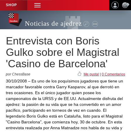
SHOP
TOGGLE
NAVIGATION
Noticias de ajedrez
Entrevista con Boris
Gulko sobre el Magistral
'Casino de Barcelona'
por ChessBase
Me gusta!
|
0 Comentarios
30/10/2008 – Es uno de los poquísimos jugadores que tiene un
marcador favorable contra Garry Kasparov, al que derrotó en
tres ocasiones. Es el único jugador quien posee los
campeonatos de la URSS y de EE.UU. Actualmente disfruta del
ajedrez: la pasión de su vida que se ha convertido en un amor
pacífico, participando en torneos de vez en cuando. El
legendario Boris Gulko está en Cataluña, listo para el Magistral
"Casino Barcelona", que comienza hoy, 30 de octubre. En esta
entrevista realizada por Anna Matnadze nos habla de su vida y