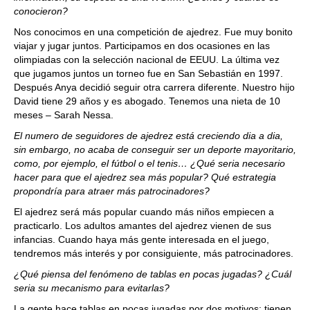
conocieron?
Nos conocimos en una competición de ajedrez. Fue muy bonito
viajar y jugar juntos. Participamos en dos ocasiones en las
olimpiadas con la selección nacional de EEUU. La última vez
que jugamos juntos un torneo fue en San Sebastián en 1997.
Después Anya decidió seguir otra carrera diferente. Nuestro hijo
David tiene 29 años y es abogado. Tenemos una nieta de 10
meses – Sarah Nessa.
El numero de seguidores de ajedrez está creciendo dia a dia,
sin embargo, no acaba de conseguir ser un deporte mayoritario,
como, por ejemplo, el fútbol o el tenis… ¿Qué seria necesario
hacer para que el ajedrez sea más popular? Qué estrategia
propondría para atraer más patrocinadores?
El ajedrez será más popular cuando más niños empiecen a
practicarlo. Los adultos amantes del ajedrez vienen de sus
infancias. Cuando haya más gente interesada en el juego,
tendremos más interés y por consiguiente, más patrocinadores.
¿Qué piensa del fenómeno de tablas en pocas jugadas? ¿Cuál
seria su mecanismo para evitarlas?
La gente hace tablas en pocas jugadas por dos motivos: tienen