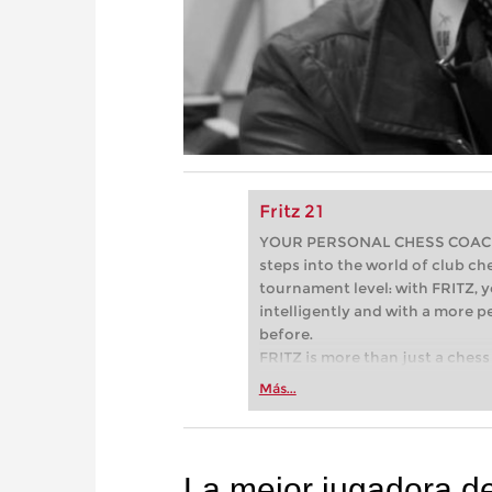
Fritz 21
YOUR PERSONAL CHESS COACH - 
steps into the world of club che
tournament level: with FRITZ, y
intelligently and with a more 
before.
FRITZ is more than just a chess 
Whether you’re taking your firs
Más...
or already playing at a tournam
more efficiently, intelligently
approach than ever before.
La mejor jugadora de