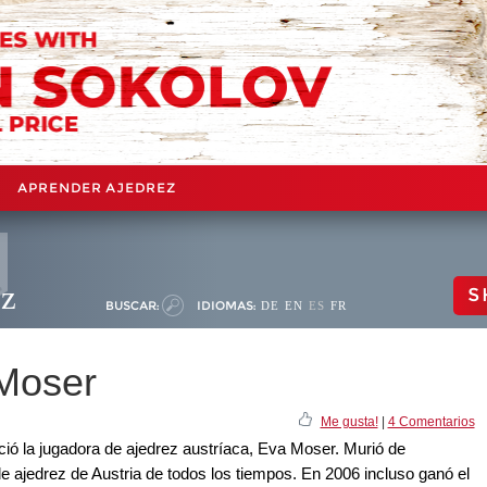
APRENDER AJEDREZ
ez
S
BUSCAR:
IDIOMAS:
DE
EN
ES
FR
 Moser
Me gusta!
|
4 Comentarios
ció la jugadora de ajedrez austríaca, Eva Moser. Murió de
e ajedrez de Austria de todos los tiempos. En 2006 incluso ganó el