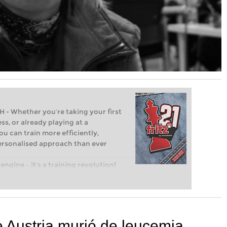
Whether you’re taking your first
ss, or already playing at a
ou can train more efficiently,
personalised approach than ever
engine – it’s a training revolution!
t steps into the world of club chess,
ent level: with FRITZ, you can train
 and with a more personalised
 Austria murió de leucemia