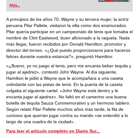
Más...
A principios de los años 70, Wayne y su tercera mujer, la actriz
peruana Pilar Pallete, visitaron la villa como dos enamorados.
Pilar quería participar en un campeonato de tenis que tomaba el
nombre de Clint Eastwood, buen aficionado a la raqueta. Nada
más llegar, fueron recibidos por Donald Hamilton, promotor y
director del torneo. «¿Qué puedo proporcionaros para haceros
felices durante vuestra estancia?», preguntó Hamilton.
«¿Bueno, yo no juego al tenis, pero me encanta beber tequila y
jugar al ajedrez», contestó John Wayne. Al día siguiente,
Hamilton le pidió a Wayne que le acompañara a una caseta
colindante con las pistas de tenis. En la puerta de la caseta
colgaba el siguiente cartel: «John Wayne está dentro y le
encanta jugar al ajedrez». No faltó en el camerino una buena
botella de tequila Sauza Conmemorativo y un hermoso tablero.
Según relató Pilar Pallete muchos años más tarde, la fila de
curiosos que querían jugar contra su marido «se extendió a lo
largo de una cuadra de la ciudad».
Para leer el artículo completo en Diario Sur...