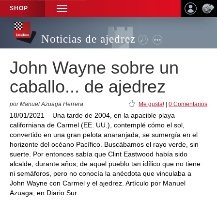
SHOP
TOGGLE
NAVIGATION
Noticias de ajedrez
John Wayne sobre un
caballo... de ajedrez
por Manuel Azuaga Herrera
Me gusta!
|
0 Comentarios
18/01/2021 – Una tarde de 2004, en la apacible playa
californiana de Carmel (EE. UU.), contemplé cómo el sol,
convertido en una gran pelota anaranjada, se sumergía en el
horizonte del océano Pacífico. Buscábamos el rayo verde, sin
suerte. Por entonces sabía que Clint Eastwood había sido
alcalde, durante años, de aquel pueblo tan idílico que no tiene
ni semáforos, pero no conocía la anécdota que vinculaba a
John Wayne con Carmel y el ajedrez. Artículo por Manuel
Azuaga, en Diario Sur.