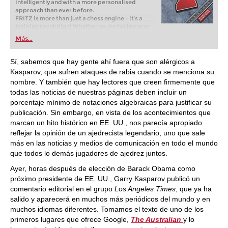
intelligently and with a more personalised
approach than ever before.
FRITZ is more than just a chess engine – it’s a
training revolution! Whether you’re taking your
first steps into the world of club chess, or already
Más...
playing at a tournament level: with FRITZ, you can
train more efficiently, intelligently and with a
more personalised approach than ever before.
Sí, sabemos que hay gente ahí fuera que son alérgicos a
Kasparov, que sufren ataques de rabia cuando se menciona su
nombre. Y también que hay lectores que creen firmemente que
todas las noticias de nuestras páginas deben incluir un
porcentaje mínimo de notaciones algebraicas para justificar su
publicación. Sin embargo, en vista de los acontecimientos que
marcan un hito histórico en EE. UU., nos parecía apropiado
reflejar la opinión de un ajedrecista legendario, uno que sale
más en las noticias y medios de comunicación en todo el mundo
que todos lo demás jugadores de ajedrez juntos.
Ayer, horas después de elección de Barack Obama como
próximo presidente de EE. UU., Garry Kasparov publicó un
comentario editorial en el grupo
Los Angeles Times
, que ya ha
salido y aparecerá en muchos más periódicos del mundo y en
muchos idiomas diferentes. Tomamos el texto de uno de los
primeros lugares que ofrece Google,
The Australian
y lo