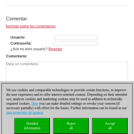
Comentar
Normas sobre los comentarios
Usuario
Contraseña
¿Aún no eres usuario?
Registro
Comentario
We use cookies and comparable technologies to provide certain functions, to improve
the user experience and to offer interest-oriented content. Depending on their intended
use, analysis cookies and marketing cookies may be used in addition to technically
required cookies.
Here
you can make detailed settings or revoke your consent (if
necessary partially) with effect for the future. Further information can be found in our
data protection declaration
.
Política de privacidad
|
Pie de imprenta
|
Para contactar
|
Cookies Management
|
Detailed
Reject
Accept
Licencias
|
Compliance Hotline
|
Inicio
information
all
all
© 2017 ChessBase GmbH | Osterbekstraße 90a | 22083 Hamburgo | Alemania