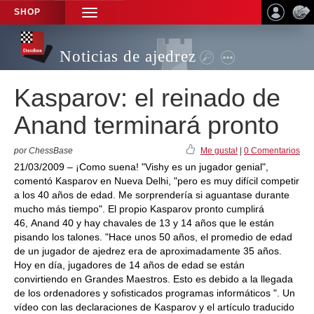
SHOP
TOGGLE
NAVIGATION
Noticias de ajedrez
Kasparov: el reinado de
Anand terminará pronto
por ChessBase
Me gusta!
|
0 Comentarios
21/03/2009 – ¡Como suena! "Vishy es un jugador genial",
comentó Kasparov en Nueva Delhi, "pero es muy difícil competir
a los 40 años de edad. Me sorprendería si aguantase durante
mucho más tiempo". El propio Kasparov pronto cumplirá
46, Anand 40 y hay chavales de 13 y 14 años que le están
pisando los talones. "Hace unos 50 años, el promedio de edad
de un jugador de ajedrez era de aproximadamente 35 años.
Hoy en día, jugadores de 14 años de edad se están
convirtiendo en Grandes Maestros. Esto es debido a la llegada
de los ordenadores y sofisticados programas informáticos ". Un
vídeo con las declaraciones de Kasparov y el artículo traducido