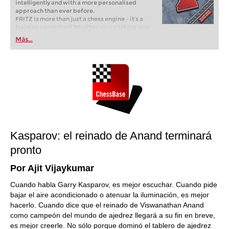
intelligently and with a more personalised
approach than ever before.
FRITZ is more than just a chess engine – it’s a
training revolution! Whether you’re taking your
first steps into the world of club chess, or already
Más...
playing at a tournament level: with FRITZ, you can
train more efficiently, intelligently and with a
more personalised approach than ever before.
Kasparov: el reinado de Anand terminará
pronto
Por Ajit Vijaykumar
Cuando habla Garry Kasparov, es mejor escuchar. Cuando pide
bajar el aire acondicionado o atenuar la iluminación, es mejor
hacerlo. Cuando dice que el reinado de Viswanathan Anand
como campeón del mundo de ajedrez llegará a su fin en breve,
es mejor creerle. No sólo porque
dominó
el tablero de ajedrez