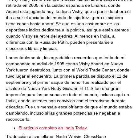
retirada en 2005, en la ciudad española de Linares, donde
Anand está jugando hoy, le dije a Vishy, que a partir de ahora él
iba a ser el anciano del mundo del ajedrez. ¡pero ni siquiera
tiene canas hasta ahora! Sé que es una costumbre de los
deportistas indios dedicarse a la política, así que estén atentos
cuando Vishy se retire del ajedrez. Al menos en India, a
diferencia con la Rusia de Putin, pueden presentarse a
elecciones libres y limpias.
Lamentablemente, los agradables recuerdos que tenía de mi
campeonato mundial de 1995 contra Vishy Anand en Nueva
York fueron destruidos, junto con el World Trade Center, donde
tuvo lugar el encuentro. La primera partida se disputó el 11 de
septiembre y el primer saque de honor fue realizado por el
alcalde de Nueva York Rudy Giuliani. El 11-S fue una gran
impresión para las personas en todo el mundo, incluso aquí en
India, donde ustedes han convivido con el terrorismo durante
décadas. Fue un mensaje escalofriante de que el mundo estaba
cambiando, incluso si las grandes potencias se negaban a
reconocerlo.
El artículo completo en India Today
Traducción al castellano: Nadja Woisin, ChessBase