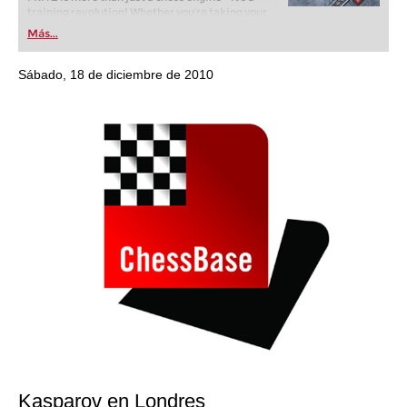
training revolution! Whether you’re taking your
first steps into the world of club chess, or already
Más...
playing at a tournament level: with FRITZ, you can
train more efficiently, intelligently and with a
more personalised approach than ever before.
Sábado, 18 de diciembre de 2010
Kasparov en Londres