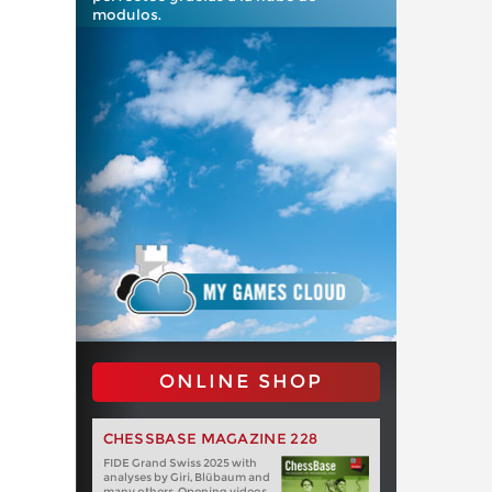
modulos.
ONLINE SHOP
CHESSBASE MAGAZINE 228
FIDE Grand Swiss 2025 with
analyses by Giri, Blübaum and
many others. Opening videos