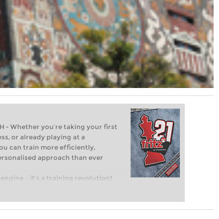
Whether you’re taking your first
ss, or already playing at a
ou can train more efficiently,
personalised approach than ever
engine – it’s a training revolution!
t steps into the world of club chess,
ent level: with FRITZ, you can train
 and with a more personalised