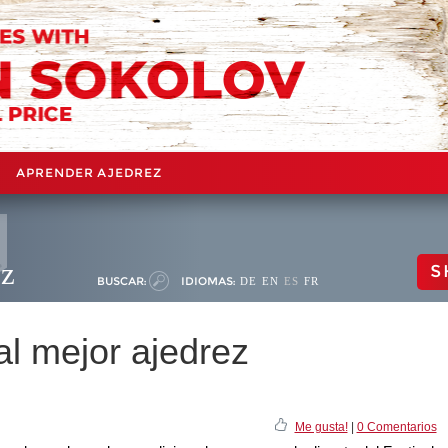
APRENDER AJEDREZ
ez
S
BUSCAR:
IDIOMAS:
DE
EN
ES
FR
l mejor ajedrez
Me gusta!
|
0 Comentarios