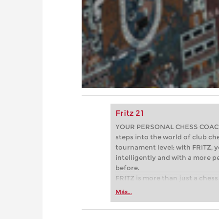
Fritz 21
YOUR PERSONAL CHESS COACH - 
steps into the world of club che
tournament level: with FRITZ, y
intelligently and with a more 
before.
FRITZ is more than just a chess 
Whether you’re taking your firs
Más...
or already playing at a tournam
more efficiently, intelligently