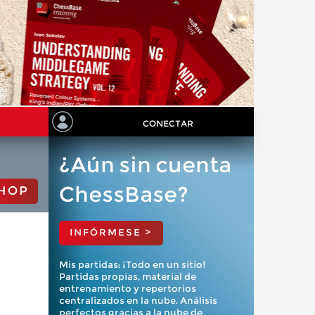
CONECTAR
¿Aún sin cuenta
ChessBase?
HOP
INFÓRMESE >
Mis partidas: ¡Todo en un sitio!
Partidas propias, material de
entrenamiento y repertorios
centralizados en la nube. Análisis
perfectos gracias a la nube de