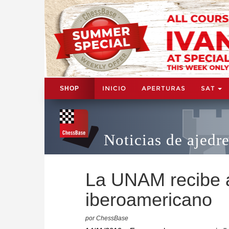
INICIO
APERTURAS
SAT
SHOP
Noticias de ajedr
La UNAM recibe a
iberoamericano
por ChessBase