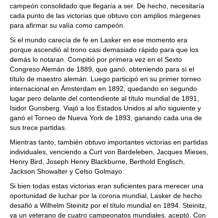
campeón consolidado que llegaría a ser. De hecho, necesitaría
cada punto de las victorias que obtuvo con amplios márgenes
para afirmar su valía como campeón.
Si el mundo carecía de fe en Lasker en ese momento era
porque ascendió al trono casi demasiado rápido para que los
demás lo notaran. Compitió por primera vez en el Sexto
Congreso Alemán de 1889, que ganó, obteniendo para sí el
título de maestro alemán. Luego participó en su primer torneo
internacional en Ámsterdam en 1892, quedando en segundo
lugar pero delante del contendiente al título mundial de 1891,
Isidor Gunsberg. Viajó a los Estados Unidos al año siguiente y
ganó el Torneo de Nueva York de 1893, ganando cada una de
sus trece partidas.
Mientras tanto, también obtuvo importantes victorias en partidas
individuales, venciendo a Curt von Bardeleben, Jacques Mieses,
Henry Bird, Joseph Henry Blackburne, Berthold Englisch,
Jackson Showalter y Celso Golmayo.
Si bien todas estas victorias eran suficientes para merecer una
oportunidad de luchar por la corona mundial, Lasker de hecho
desafió a Wilhelm Steinitz por el título mundial en 1894. Steinitz,
ya un veterano de cuatro campeonatos mundiales, aceptó. Con