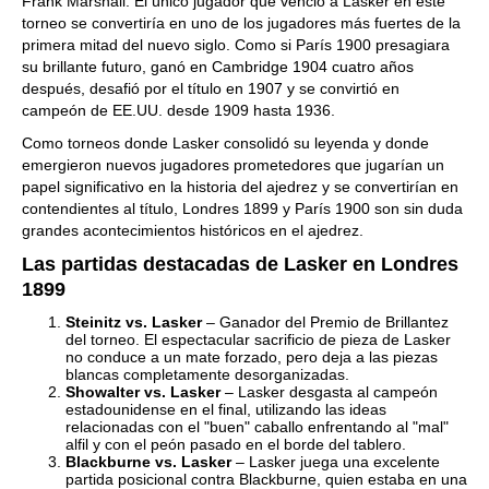
Frank Marshall. El único jugador que venció a Lasker en este
torneo se convertiría en uno de los jugadores más fuertes de la
primera mitad del nuevo siglo. Como si París 1900 presagiara
su brillante futuro, ganó en Cambridge 1904 cuatro años
después, desafió por el título en 1907 y se convirtió en
campeón de EE.UU. desde 1909 hasta 1936.
Como torneos donde Lasker consolidó su leyenda y donde
emergieron nuevos jugadores prometedores que jugarían un
papel significativo en la historia del ajedrez y se convertirían en
contendientes al título, Londres 1899 y París 1900 son sin duda
grandes acontecimientos históricos en el ajedrez.
Las partidas destacadas de Lasker en Londres
1899
Steinitz vs. Lasker
– Ganador del Premio de Brillantez
del torneo. El espectacular sacrificio de pieza de Lasker
no conduce a un mate forzado, pero deja a las piezas
blancas completamente desorganizadas.
Showalter vs. Lasker
– Lasker desgasta al campeón
estadounidense en el final, utilizando las ideas
relacionadas con el "buen" caballo enfrentando al "mal"
alfil y con el peón pasado en el borde del tablero.
Blackburne vs. Lasker
– Lasker juega una excelente
partida posicional contra Blackburne, quien estaba en una