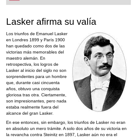
playing at a tournament level: with FRITZ, you can
train more efficiently, intelligently and with a
more personalised approach than ever before.
Lasker afirma su valía
Los triunfos de Emanuel Lasker
en Londres 1899 y París 1900
han quedado como dos de las
victorias más memorables del
maestro alemán. En
retrospectiva, los logros de
Lasker al inicio del siglo no son
sorprendentes para un hombre
que, durante casi cincuenta
años, obtuvo una conquista
gloriosa tras otra. Ciertamente,
son impresionantes, pero nada
estaba realmente fuera del
alcance del gran Lasker.
En ese entonces, sin embargo, los triunfos de Lasker no eran
en absoluto un mero trámite. A solo dos años de su victoria en
la revancha contra Steinitz en 1897, Lasker aún no era el