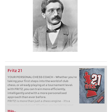
Fritz 21
YOUR PERSONAL CHESS COACH - Whether you’re
taking your first steps into the world of club
chess, or already playing at a tournament level:
with FRITZ, you can train more efficiently,
intelligently and with a more personalised
approach than ever before.
FRITZ is more than just a chess engine – it’s a
training revolution! Whether you’re taking your
first steps into the world of club chess, or already
Más...