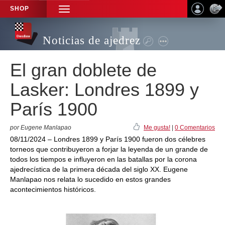
SHOP
TOGGLE
NAVIGATION
Noticias de ajedrez
El gran doblete de
Lasker: Londres 1899 y
París 1900
por Eugene Manlapao
Me gusta!
|
0 Comentarios
08/11/2024 – Londres 1899 y París 1900 fueron dos célebres
torneos que contribuyeron a forjar la leyenda de un grande de
todos los tiempos e influyeron en las batallas por la corona
ajedrecística de la primera década del siglo XX. Eugene
Manlapao nos relata lo sucedido en estos grandes
acontecimientos históricos.