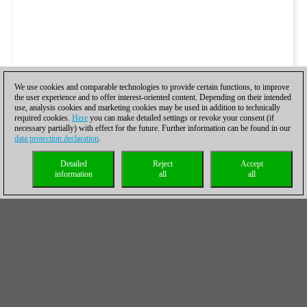
We use cookies and comparable technologies to provide certain functions, to improve
the user experience and to offer interest-oriented content. Depending on their intended
use, analysis cookies and marketing cookies may be used in addition to technically
required cookies.
Here
you can make detailed settings or revoke your consent (if
necessary partially) with effect for the future. Further information can be found in our
data protection declaration
.
Detailed
Reject
Accept
information
all
all