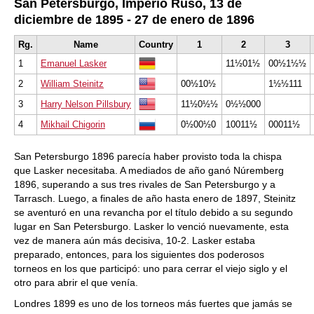
San Petersburgo, Imperio Ruso, 13 de
diciembre de 1895 - 27 de enero de 1896
Rg.
Name
Country
1
2
3
1
Emanuel Lasker
11½01½
00½1½½
2
William Steinitz
00½10½
1½½111
3
Harry Nelson Pillsbury
11½0½½
0½½000
4
Mikhail Chigorin
0½00½0
10011½
00011½
San Petersburgo 1896 parecía haber provisto toda la chispa
que Lasker necesitaba. A mediados de año ganó Núremberg
1896, superando a sus tres rivales de San Petersburgo y a
Tarrasch. Luego, a finales de año hasta enero de 1897, Steinitz
se aventuró en una revancha por el título debido a su segundo
lugar en San Petersburgo. Lasker lo venció nuevamente, esta
vez de manera aún más decisiva, 10-2. Lasker estaba
preparado, entonces, para los siguientes dos poderosos
torneos en los que participó: uno para cerrar el viejo siglo y el
otro para abrir el que venía.
Londres 1899 es uno de los torneos más fuertes que jamás se