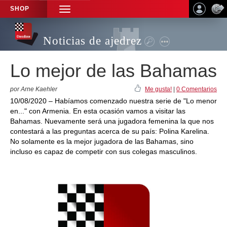
SHOP
TOGGLE
NAVIGATION
Noticias de ajedrez
Lo mejor de las Bahamas
por Arne Kaehler
Me gusta!
|
0 Comentarios
10/08/2020 – Habíamos comenzado nuestra serie de "Lo menor
en..." con Armenia. En esta ocasión vamos a visitar las
Bahamas. Nuevamente será una jugadora femenina la que nos
contestará a las preguntas acerca de su país: Polina Karelina.
No solamente es la mejor jugadora de las Bahamas, sino
incluso es capaz de competir con sus colegas masculinos.