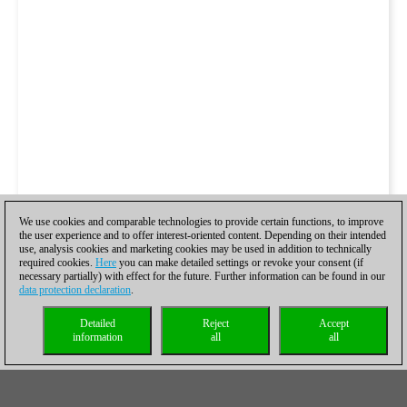
We use cookies and comparable technologies to provide certain functions, to improve
the user experience and to offer interest-oriented content. Depending on their intended
use, analysis cookies and marketing cookies may be used in addition to technically
required cookies.
Here
you can make detailed settings or revoke your consent (if
necessary partially) with effect for the future. Further information can be found in our
data protection declaration
.
Detailed
Reject
Accept
information
all
all