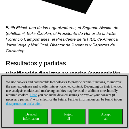
Fatih Ekinci, uno de los organizadores, el Segundo Alcalde de
Şehitkamil, Bekir Öztekin, el Presidente de Honor de la FIDE
Florencio Campomanes, el Presidente de la FIDE de América
Jorge Vega y Nuri Öcal, Director de Juventud y Deportes de
Gaziantep.
Resultados y partidas
Clasificación final tras 13 rondas (competición
masculina)
We use cookies and comparable technologies to provide certain functions, to improve
the user experience and to offer interest-oriented content. Depending on their intended
Rg.
Favorito
Título
Nombre
Elo
FED
Pts
use, analysis cookies and marketing cookies may be used in addition to technically
required cookies.
Here
you can make detailed settings or revoke your consent (if
necessary partially) with effect for the future. Further information can be found in our
1
19
GM
GUPTA Abhijeet
2551
IND
10
data protection declaration
.
2
26
GM
NEGI Parimerjan
2529
IND
9½
Detailed
Reject
Accept
information
all
all
3-7
23
IM
BRAUN Arik
2533
GER
9