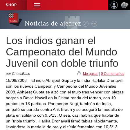
SHOP
TOGGLE
NAVIGATION
Noticias de ajedrez
Los indios ganan el
Campeonato del Mundo
Juvenil con doble triunfo
por ChessBase
Me gusta!
|
0 Comentarios
15/08/2008 – El indio Abhijeet Gupta y la india Harkika Dronavilli
son los nuevos Campeón y Campeona del Mundo Juveniles
2008. Abhijeet Gupta se alzó con el título tras vencer con piezas
negras a David Howell en la última ronda del torneo, con 10
puntos en 13 partidas. Parimerjan Negi, también de India,
empató su partida contra Arik Braun y se aseguró la medalla de
plata en solitario con 9,5/13. O sea, casi habría que hablar de
un "triple triunfo". Harika Dronavalli firmó tablas rápidamente,
llevándose la medalla de oro y el título femenino con 10,5/13.