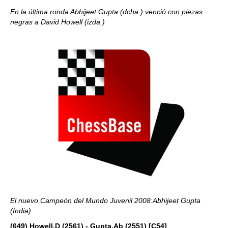
En la última ronda Abhijeet Gupta (dcha.) venció con piezas
negras a David Howell (izda.)
El nuevo Campeón del Mundo Juvenil 2008:Abhijeet Gupta
(India)
(649) Howell,D (2561) - Gupta,Ab (2551) [C54]