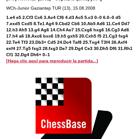
WCh-Junior Gaziantep TUR (13), 15.08.2008
1.e4 e5 2.Cf3 Cc6 3.Ac4 Cf6 4.d3 Ac5 5.c3 0–0 6.0–0 d5
7.exd5 Cxd5 8.Te1 Ag4 9.Cbd2 Cb6 10.Ab5 Ad6 11.Ce4 Dd7
12.h3 Ah5 13.g4 Ag6 14.Ch4 Ae7 15.Cxg6 hxg6 16.Cg3 Ad6
17.h4 a6 18.Axc6 bxc6 19.h5 gxh5 20.Cxh5 f5 21.Cg3 fxg4
22.Te4 Tf3 23.Db3+ Cd5 24.Dc4 Taf8 25.Txg4 T3f4 26.Axf4
exf4 27.Tg5 fxg3 28.fxg3 De7 29.Dg4 Ce3 30.Dh5 Df6 31.Rh1
Cf1 32.Dg4 Dh6+ 0–1
[Haga clic aquí para reproducir la partida...]