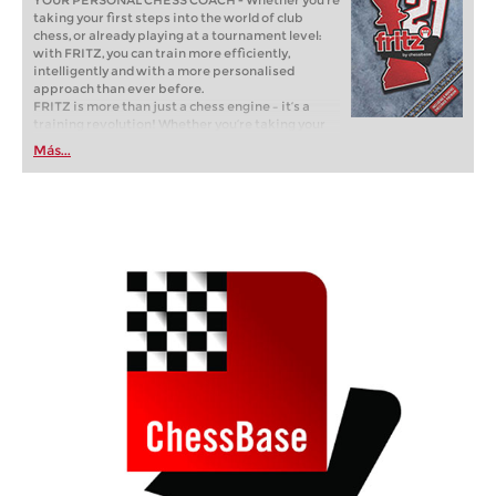
YOUR PERSONAL CHESS COACH - Whether you’re
taking your first steps into the world of club
chess, or already playing at a tournament level:
with FRITZ, you can train more efficiently,
intelligently and with a more personalised
approach than ever before.
FRITZ is more than just a chess engine – it’s a
training revolution! Whether you’re taking your
first steps into the world of club chess, or already
Más...
playing at a tournament level: with FRITZ, you can
train more efficiently, intelligently and with a
more personalised approach than ever before.