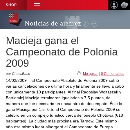
SHOP
TOGGLE
NAVIGATION
Noticias de ajedrez
Macieja gana el
Campeonato de Polonia
2009
por ChessBase
Me gusta!
|
0 Comentarios
14/02/2009 – El Campeonato Absoluto de Polonia 2009 sufrió
varias cancelaciones de última hora y finalmente se llevó a cabo
con únicamente 10 participantes. Al final Radoslav Wojtaszek y
Bartlomiej Macieja terminaron igualados a 7,5 puntos, de
manera que fue necesario un encuentro de desempate. Éste lo
ganó Macieja por 1,5- 0,5. El Campeonato de Polonia 2009 se
celebró en un complejo turístico cerca del pueblo Chotowa (618
habitantes). La ciudad más próxima era Tarnow. Este mismo
año ese mismo lugar albergará el Campeonato de Europa