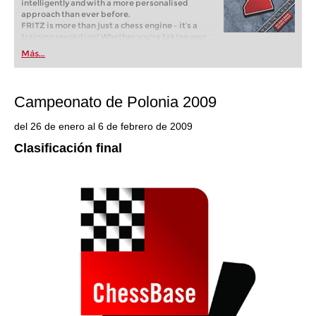
intelligently and with a more personalised
approach than ever before.
FRITZ is more than just a chess engine – it’s a
training revolution! Whether you’re taking your
first steps into the world of club chess, or already
Más...
playing at a tournament level: with FRITZ, you can
train more efficiently, intelligently and with a
more personalised approach than ever before.
Campeonato de Polonia 2009
del 26 de enero al 6 de febrero de 2009
Clasificación final