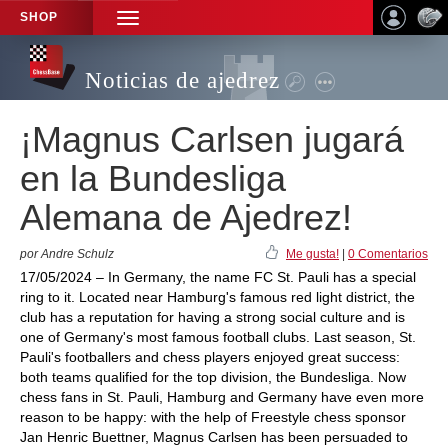
SHOP
TOGGLE
NAVIGATION
Noticias de ajedrez
¡Magnus Carlsen jugará
en la Bundesliga
Alemana de Ajedrez!
por Andre Schulz
Me gusta!
|
0 Comentarios
17/05/2024 – In Germany, the name FC St. Pauli has a special
ring to it. Located near Hamburg's famous red light district, the
club has a reputation for having a strong social culture and is
one of Germany's most famous football clubs. Last season, St.
Pauli's footballers and chess players enjoyed great success:
both teams qualified for the top division, the Bundesliga. Now
chess fans in St. Pauli, Hamburg and Germany have even more
reason to be happy: with the help of Freestyle chess sponsor
Jan Henric Buettner, Magnus Carlsen has been persuaded to