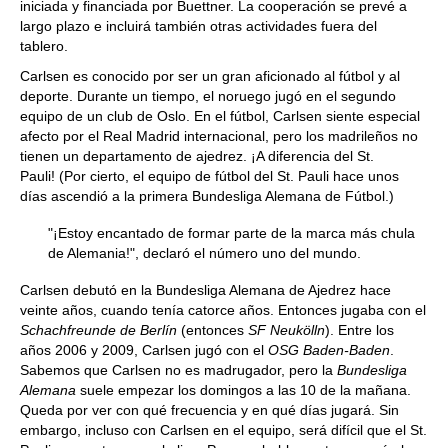
iniciada y financiada por Buettner. La cooperación se prevé a
largo plazo e incluirá también otras actividades fuera del
tablero.
Carlsen es conocido por ser un gran aficionado al fútbol y al
deporte. Durante un tiempo, el noruego jugó en el segundo
equipo de un club de Oslo. En el fútbol, Carlsen siente especial
afecto por el Real Madrid internacional, pero los madrileños no
tienen un departamento de ajedrez. ¡A diferencia del St.
Pauli! (Por cierto, el equipo de fútbol del St. Pauli hace unos
días ascendió a la primera Bundesliga Alemana de Fútbol.)
"¡Estoy encantado de formar parte de la marca más chula
de Alemania!", declaró el número uno del mundo.
Carlsen debutó en la Bundesliga Alemana de Ajedrez hace
veinte años, cuando tenía catorce años. Entonces jugaba con el
Schachfreunde de Berlín
(entonces
SF Neukölln
). Entre los
años 2006 y 2009, Carlsen jugó con el
OSG Baden-Baden
.
Sabemos que Carlsen no es madrugador, pero la
Bundesliga
Alemana
suele empezar los domingos a las 10 de la mañana.
Queda por ver con qué frecuencia y en qué días jugará. Sin
embargo, incluso con Carlsen en el equipo, será difícil que el St.