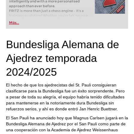
intelligently and with a more personalised
approach than ever before.
FRITZ is more than just a chess engine – it’s a
training revolution! Whether you’re taking your
first steps into the world of club chess, or already
Más...
playing at a tournament level: with FRITZ, you can
train more efficiently, intelligently and with a
more personalised approach than ever before.
Bundesliga Alemana de
Ajedrez temporada
2024/2025
El hecho de que los ajedrecistas del St. Pauli consiguieran
clasificarse para la Bundesliga fue un éxito sorprendente. Pero
a pesar de toda su alegría, el equipo habría tenido dificultades
para mantenerse en la notoriamente dura Bundesliga sin
refuerzos serios, y ahí es donde entró Jan Henric Buettner.
El San Pauli ha anunciado hoy que Magnus Carlsen jugará en la
Bundesliga Alemana de Ajedrez por el San Pauli como parte de
una cooperación con la Academia de Ajedrez Weissenhaus