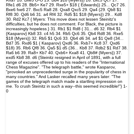
Rxa7 28. Bxe5 O-O 29. Bd4 $18 {Myers}) 26. Bxc5 Qc7 27.
Rfe1 d6 28. Bb5+ Ke7 29. Rxe5+ $18 { Edwards}) 25... Qc7 26.
Bxe6 fxe6 27. Bxc5 Ra8 28. Qxa8 Qxc5 29. Qa4 (29. Qb8 $1
Rf8 30. Qd6 b6 31. a4 Rf4 32. Rd5 $1 $18 {Myers}) 29... Kd8
30. Rd2 Kc7 { Myers: This move does not lessen Steinitz's
difficulties, but he does not comment. For Black, the picture is
increasingly hopeless.} 31. Rb1 $1 Rd8 ( 31... d6 32. Rb4 $1
{Kasparov} Kb8 33. c4 h5 34. Rb5 Qc6 35. Qb4 Rd8 36. Rxe5
$18 {Myers}) 32. Rb5 $1 Qc6 33. Qb4 d6 34. a4 $1 Qe8 (34...
Bd7 35. Rxd6 $1 { Kasparov} Qxd6 36. Rxb7+ Kc8 37. Qxd6
$18) 35. Rb6 Qf8 36. Qa5 $1 d5 (36... Kb8 37. Rdb2 $1 Rd7 38.
Ra6 b6 39. Ra8+ Kb7 40. Qxb6+ Kxa8 41. Qb8# {Myers}) 37.
exd5 Kb8 38. d6 {Steinitz resigned in April of 1891, with a full
range of excuses offered up to his readers of the "International
Chess Magazine". "The telegraph battle," wrote Kasparov,
"provoked an unprecedented surge in the popularity of chess in
many countries." And Lasker recalled many years later: "The
games of the telegraph match made a startling impression on
me. To crush Steinitz in such a way--this seemed incredible!"} 1-
0