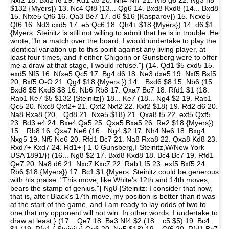
Nxf2 18. Bxf2 f6 19. Rd1 a5 20. Nh4 Nf7 21. Nf5 g6 22. Ng3 h5
$132 {Myers}) 13. Nc4 Qf8 (13... Qg6 14. Bxd8 Kxd8 (14... Bxd8
15. Nfxe5 Qf6 16. Qa3 Be7 17. d6 $16 {Kasparov}) 15. Ncxe5
Qf6 16. Nd3 cxd5 17. e5 Qc6 18. Qh4+ $18 {Myers}) 14. d6 $1
{Myers: Steinitz is still not willing to admit that he is in trouble. He
wrote, "In a match over the board, I would undertake to play the
identical variation up to this point against any living player, at
least four times, and if either Chigorin or Gunsberg were to offer
me a draw at that stage, I would refuse."} (14. Qd1 $5 cxd5 15.
exd5 Nf5 16. Nfxe5 Qc5 17. Bg4 d6 18. Ne3 dxe5 19. Nxf5 Bxf5
20. Bxf5 O-O 21. Qg4 $18 {Myers }) 14... Bxd6 $8 15. Nb6 (15.
Bxd8 $5 Kxd8 $8 16. Nb6 Rb8 17. Qxa7 Bc7 18. Rfd1 $1 (18.
Rab1 Ke7 $5 $132 {Steinitz}) 18... Ke7 (18... Ng4 $2 19. Rab1
Qc5 20. Nxc8 Qxf2+ 21. Qxf2 Nxf2 22. Kxf2 $18) 19. Rd2 d6 20.
Na8 Rxa8 (20... Qd8 21. Nxe5 $18) 21. Qxa8 f5 22. exf5 Qxf5
23. Bd3 e4 24. Bxe4 Qa5 25. Qxa5 Bxa5 26. Re2 $18 {Myers})
15... Rb8 16. Qxa7 Ne6 (16... Ng4 $2 17. Nh4 Ne6 18. Bxg4
Nxg5 19. Nf5 Ne6 20. Rfd1 Bc7 21. Na8 Rxa8 22. Qxa8 Kd8 23.
Rxd7+ Kxd7 24. Rd1+ { 1-0 Gunsberg,I-Steinitz,W/New York
USA 1891/}) (16... Ng8 $2 17. Bxd8 Kxd8 18. Bc4 Bc7 19. Rfd1
Qe7 20. Na8 d6 21. Nxc7 Kxc7 22. Rab1 f5 23. exf5 Bxf5 24.
Rb6 $18 {Myers}) 17. Bc1 $1 {Myers: Steinitz could be generous
with his praise: "This move, like White's 12th and 14th moves,
bears the stamp of genius."} Ng8 {Steinitz: I consider that now,
that is, after Black's 17th move, my position is better than it was
at the start of the game, and I am ready to lay odds of two to
one that my opponent will not win. In other words, I undertake to
draw at least.} (17... Qe7 18. Ba3 Nf4 $2 (18... c5 $5) 19. Bc4