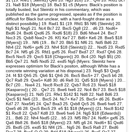
$1 (19. Rfe1 { Steinitz} Qe6 20. Ng5 $18) 19... Qf6 20. Rfd1 Bc7
21. Na8 $18 {Myers}) 18. Ba3 $1 c5 {Myers: Black's position is
totally busted, but Steinitz in his commentary, which was
published as the game progressed, speaks as if the position is
difficult for Black but unclear, with a hard-fought draw as a
distinct possibility.} 19. Rad1 $1 (19. Rfd1 $5 Nf6 {Steinitz} 20.
Ng5 $1 Nxg5 21. Nc4 Bc7 22. Bxc5 Qg8 (22... d6 23. Nxd6+
Bxd6 24. Bxd6 Qxd6 25. Rxd6 $18) 23. Bd6 Nfxe4 24. Bxc7
Nxc3 25. Qxb8 Nxe2+ 26. Kf1 Ke7 27. Bd6+ Ke6 28. Bxe5 $18
{Myers}) 19... Nf6 (19... Bc7 20. Bb5 $1 Nf6 21. Nd5 Bd6 22.
Nh4 (22. Nxf6+ gxf6 23. Nh4 $18 {Steinitz}) 22... Nxd5 23. Rxd5
Bc7 24. Nf5 g6 25. Rfd1 gxf5 26. Rxd7 Bxd7 27. Rxd7 Qh6 28.
Bxc5 Nxc5 29. Qxc5 $18 {Chigorin}) 20. Bc4 (20. Ng5 $5) (20.
Bb5 Qe7 21. Nd5 Nxd5 22. exd5 Ng5 {Myers: Steinitz here
expresses optimism for Black's positon, although White has a
concrete winning variation at his disposal.} 23. Nxg5 $3 Qxg5
24. f4 $3 Qh5 25. Qb6 $1 Qh6 26. Bxc5 Bxc5+ 27. Qxc5 b6 28.
Qc7 Ra8 29. Qxe5+ Kd8 30. d6 Re8 31. Qd5 $18 {Myers} ) 20...
Bc7 (20... Nxe4 21. Nxc8 Rxc8 22. Qxb7 Rc6 23. Nxe5 $18
{Kasparov}) ( 20... Qe7 21. Bxe6 fxe6 22. Nc4 Bc7 23. Bxc5 $18
{Kasparov}) 21. Nd5 (21. Rfe1 $142 $1 Nd8 22. Na8 Bd6 23.
Qxc5 $1 Ne6 (23... Bxc5 24. Nc7+ Ke7 25. Bxc5+ d6 26. Bxd6+
Kd7 27. Nxe5#) 24. Qa7 Bxa3 25. Qxb8 Qc5 26. Bxe6 fxe6 27.
Qxe5 d6 28. Qxc5 Bxc5 29. e5 $1 $18 {Myers}) (21. Nxc8 $142
$1 Rxc8 22. Qxb7 Kd8 23. Bxe6 fxe6 24. Ng5 $18 {Edwards})
21... Bd6 22. Nh4 Nxd5 (22... b5 23. Nf5 Rb7 24. Nxf6+ gxf6 25.
Qa6 Bb8 26. Bxb5 $18 {Myers}) 23. Nf5 g6 24. Nxd6+ $1 Qxd6
25. Bxd5 (25. exd5 $1 Nf4 (25... Ng5 26. Bxc5 Ra8 27. Bxd6