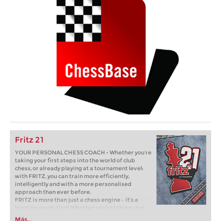
Fritz 21
YOUR PERSONAL CHESS COACH - Whether you’re
taking your first steps into the world of club
chess, or already playing at a tournament level:
with FRITZ, you can train more efficiently,
intelligently and with a more personalised
approach than ever before.
FRITZ is more than just a chess engine – it’s a
training revolution! Whether you’re taking your
first steps into the world of club chess, or already
Más...