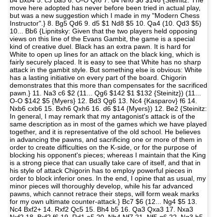
b4 Bxb4 5. c3 Ba5 6. O-O Qf6 7. d4 Nh6 $6 $146 {Steinitz: The
move here adopted has never before been tried in actual play,
but was a new suggestion which I made in my "Modern Chess
Instructor".} 8. Bg5 Qd6 9. d5 $1 Nd8 $5 10. Qa4 (10. Qd3 $5)
10... Bb6 {Lipnitsky: Given that the two players held opposing
views on this line of the Evans Gambit, the game is a special
kind of creative duel. Black has an extra pawn. It is hard for
White to open up lines for an attack on the black king, which is
fairly securely placed. It is easy to see that White has no sharp
attack in the gambit style. But something else is obvious: White
has a lasting initiative on every part of the board. Chigorin
demonstrates that this more than compensates for the sacrificed
pawn.} 11. Na3 c6 $2 (11... Qg6 $142 $1 $132 {Steinitz}) (11...
O-O $142 $5 {Myers} 12. Bd3 Qg6 13. Nc4 {Kasparov} f6 14.
Nxb6 cxb6 15. Bxh6 Qxh6 16. d6 $14 {Myers}) 12. Be2 {Steinitz:
In general, I may remark that my antagonist's attack is of the
same description as in most of the games which we have played
together, and it is representative of the old school. He believes
in advancing the pawns, and sacrificing one or more of them in
order to create difficulties on the K-side, or for the purpose of
blocking his opponent's pieces; whereas I maintain that the King
is a strong piece that can usually take care of itself, and that in
his style of attack Chigorin has to employ powerful pieces in
order to block inferior ones. In the end, I opine that as usual, my
minor pieces will thoroughly develop, while his far advanced
pawns, which cannot retrace their steps, will form weak marks
for my own ultimate counter-attack.} Bc7 $6 (12... Ng4 $5 13.
Nc4 Bxf2+ 14. Rxf2 Qc5 15. Bh4 b5 16. Qa3 Qxa3 17. Nxa3