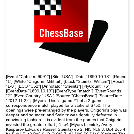
[Event "Cable m 9091"] [Site "USA"] [Date "1890.10.13"] [Round
"1"] [White "Chigorin, Mikhail"] [Black "Steinitz, William"] [Result
"1-0"] [ECO "C52"] [Annotator "Steinitz"] [PlyCount "75"]
[EventDate "1890.10.13"] [EventType "match"] [EventRounds
"2"] [EventCountry "USA"] [Source "ChessBase"] [SourceDate
"2012.11.22"] {Myers: This is game #1 of a 2-game
correspondence match played for a stake of $750. The
openings were pre-arranged by the players. Chigorin's play was
deeper and sounder, and Steinitz was rightfully defeated in
convincing fashion. It is evident from the games that Chigorin
invested the greater effort.} 1. e4 {Myers Lipnitsky Avery
Kasparov Edwards Russell Steinitz} e5 2. Nf3 Nc6 3. Bc4 Bc5 4.