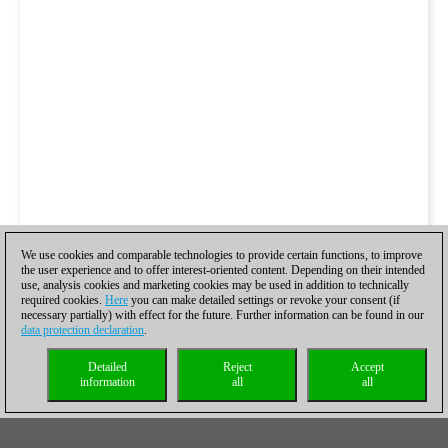
We use cookies and comparable technologies to provide certain functions, to improve
the user experience and to offer interest-oriented content. Depending on their intended
use, analysis cookies and marketing cookies may be used in addition to technically
required cookies.
Here
you can make detailed settings or revoke your consent (if
necessary partially) with effect for the future. Further information can be found in our
data protection declaration
.
Detailed
Reject
Accept
information
all
all