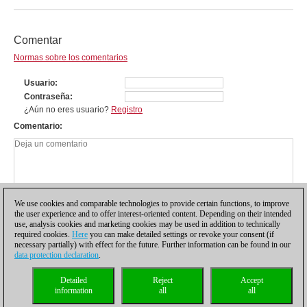
Comentar
Normas sobre los comentarios
Usuario
Contraseña
¿Aún no eres usuario?
Registro
Comentario
We use cookies and comparable technologies to provide certain functions, to improve
the user experience and to offer interest-oriented content. Depending on their intended
use, analysis cookies and marketing cookies may be used in addition to technically
required cookies.
Here
you can make detailed settings or revoke your consent (if
necessary partially) with effect for the future. Further information can be found in our
data protection declaration
.
Política de privacidad
|
Pie de imprenta
|
Para contactar
|
Cookies Management
|
Detailed
Reject
Accept
Licencias
|
Compliance Hotline
|
Inicio
information
all
all
© 2017 ChessBase GmbH | Osterbekstraße 90a | 22083 Hamburgo | Alemania