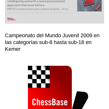
intelligently and with a more personalised
approach than ever before.
FRITZ is more than just a chess engine – it’s a
training revolution! Whether you’re taking your
first steps into the world of club chess, or already
Más...
playing at a tournament level: with FRITZ, you can
train more efficiently, intelligently and with a
more personalised approach than ever before.
Campeonato del Mundo Juvenil 2009 en
las categorías sub-8 hasta sub-18 en
Kemer