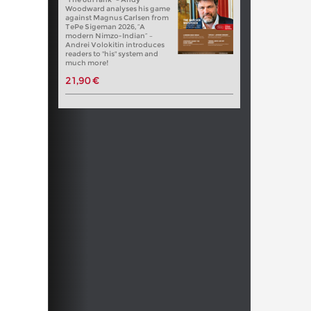
Woodward analyses his game
against Magnus Carlsen from
TePe Sigeman 2026, “A
modern Nimzo-Indian” –
Andrei Volokitin introduces
readers to "his" system and
much more!
21,90 €