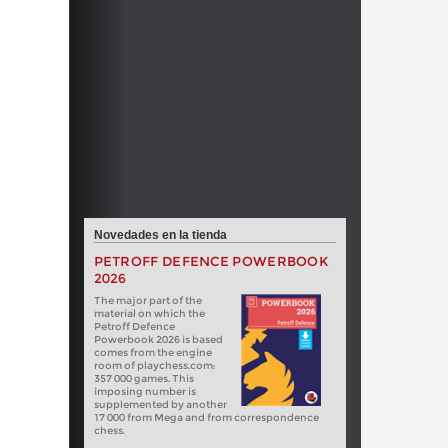
Novedades en la tienda
PETROFF DEFENCE POWERBOOK
2026
The major part of the
material on which the
Petroff Defence
Powerbook 2026 is based
comes from the engine
room of playchess.com:
357 000 games. This
imposing number is
supplemented by another
17 000 from Mega and from correspondence
chess.