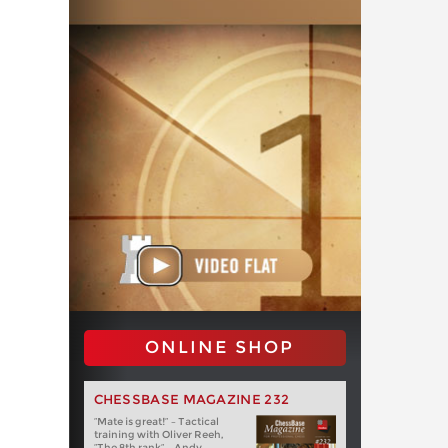
ONLINE SHOP
CHESSBASE MAGAZINE 232
“Mate is great!” – Tactical
training with Oliver Reeh,
“The 8th rank” – Andy