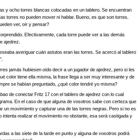
as y ocho torres blancas colocadas en un tablero. Se encuentran
as torres no pueden mover ni hablar. Bueno, es que son torres.
pueden ver, oír y pensar?
orprendido. Efectivamente, cada torre puede ver a las demás
de ajedrez.
seaba averiguar cuán astutos eran las torres. Se acercó al tablero
".
orres jamás hubiesen oído decir a un jugador de ajedrez, pero si les
 color tiene ella misma, la frase llega a ser muy interesante y de
iempre se habían preguntado, ¿qué color tendré yo misma?
abao de conectar Fritz 17 con el tablero de ajedrez con lo cual
grama. En el caso de que alguna de vosotros sabe con certeza que
izar un movimiento y capturar una de las torres negras. Pero si no es
o intenta realizar el movimiento no obstante, esa será castigada y
ardas a las siete de la tarde en punto y alguna de vosotros podrá