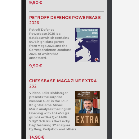
9,90 €
PETROFF DEFENCE POWERBASE
2026
Petroff Defence
Powerbase 2026 is a
database which contains
6475 high class games
from Mega 2026 and the
Correspondence Database
2026, of which 682
annotated.
9,90 €
CHESSBASE MAGAZINE EXTRA
232
Videos: Felix Blohberger
presents the surprise
weapon 4…a6 in the Four
Knights Game. Mihail
Marin analyses the English
Opening with 1.c4 e5 2.g3
g6 3.d4 exd4 4.Qxd4 Nf6
5.Bg2 Nc6. Plus the ‘Lucky
bag’ featuring 37 analyses
by Berg, Radjabov and others.
14,90 €