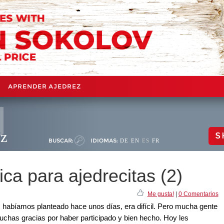
APRENDER AJEDREZ
ez
S
BUSCAR:
IDIOMAS:
DE
EN
ES
FR
ca para ajedrecitas (2)
Me gusta!
|
0 Comentarios
s habíamos planteado hace unos días, era difícil. Pero mucha gente
Muchas gracias por haber participado y bien hecho. Hoy les