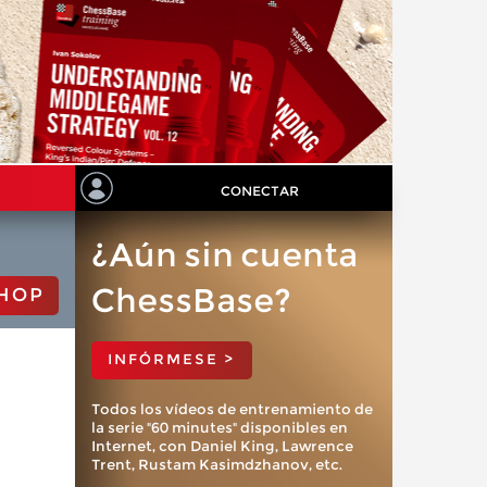
CONECTAR
¿Aún sin cuenta
ChessBase?
HOP
INFÓRMESE >
Todos los vídeos de entrenamiento de
la serie "60 minutes" disponibles en
Internet, con Daniel King, Lawrence
Trent, Rustam Kasimdzhanov, etc.