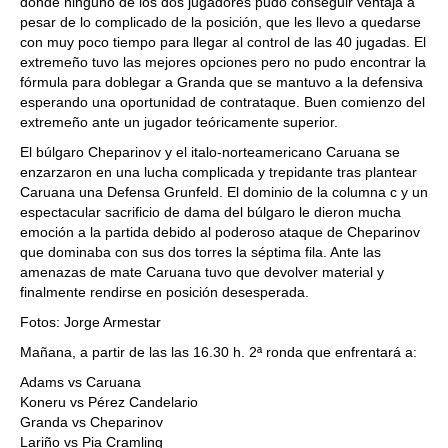
donde ninguno de los dos jugadores pudo conseguir ventaja a
pesar de lo complicado de la posición, que les llevo a quedarse
con muy poco tiempo para llegar al control de las 40 jugadas. El
extremeño tuvo las mejores opciones pero no pudo encontrar la
fórmula para doblegar a Granda que se mantuvo a la defensiva
esperando una oportunidad de contrataque. Buen comienzo del
extremeño ante un jugador teóricamente superior.
El búlgaro Cheparinov y el italo-norteamericano Caruana se
enzarzaron en una lucha complicada y trepidante tras plantear
Caruana una Defensa Grunfeld. El dominio de la columna c y un
espectacular sacrificio de dama del búlgaro le dieron mucha
emoción a la partida debido al poderoso ataque de Cheparinov
que dominaba con sus dos torres la séptima fila. Ante las
amenazas de mate Caruana tuvo que devolver material y
finalmente rendirse en posición desesperada.
Fotos: Jorge Armestar
Mañana, a partir de las las 16.30 h. 2ª ronda que enfrentará a:
Adams vs Caruana
Koneru vs Pérez Candelario
Granda vs Cheparinov
Lariño vs Pia Cramling