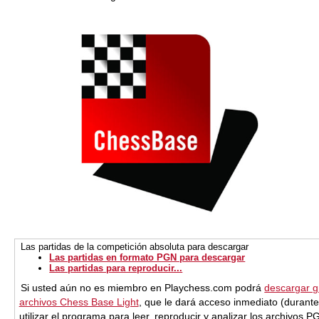
Las partidas de la competición absoluta para descargar
Las partidas en formato PGN para descargar
Las partidas para reproducir...
Si usted aún no es miembro en Playchess.com podrá
descargar gr
archivos Chess Base Light
, que le dará acceso inmediato (durant
utilizar el programa para leer, reproducir y analizar los archivos 