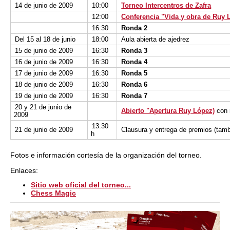
14 de junio de 2009
10:00
Torneo Intercentros de Zafra
12:00
Conferencia "Vida y obra de Ruy 
16:30
Ronda 2
Del 15 al 18 de junio
18:00
Aula abierta de ajedrez
15 de junio de 2009
16:30
Ronda 3
16 de junio de 2009
16:30
Ronda 4
17 de junio de 2009
16:30
Ronda 5
18 de junio de 2009
16:30
Ronda 6
19 de junio de 2009
16:30
Ronda 7
20 y 21 de junio de
Abierto "Apertura Ruy López)
con 
2009
13:30
21 de junio de 2009
Clausura y entrega de premios (ta
h
Fotos e información cortesía de la organización del torneo.
Enlaces:
Sitio web oficial del torneo...
Chess Magic