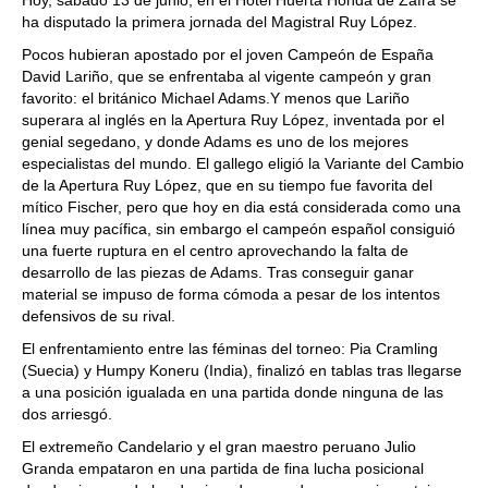
Hoy, sábado 13 de junio, en el Hotel Huerta Honda de Zafra se
ha disputado la primera jornada del Magistral Ruy López.
Pocos hubieran apostado por el joven Campeón de España
David Lariño, que se enfrentaba al vigente campeón y gran
favorito: el británico Michael Adams.Y menos que Lariño
superara al inglés en la Apertura Ruy López, inventada por el
genial segedano, y donde Adams es uno de los mejores
especialistas del mundo. El gallego eligió la Variante del Cambio
de la Apertura Ruy López, que en su tiempo fue favorita del
mítico Fischer, pero que hoy en dia está considerada como una
línea muy pacífica, sin embargo el campeón español consiguió
una fuerte ruptura en el centro aprovechando la falta de
desarrollo de las piezas de Adams. Tras conseguir ganar
material se impuso de forma cómoda a pesar de los intentos
defensivos de su rival.
El enfrentamiento entre las féminas del torneo: Pia Cramling
(Suecia) y Humpy Koneru (India), finalizó en tablas tras llegarse
a una posición igualada en una partida donde ninguna de las
dos arriesgó.
El extremeño Candelario y el gran maestro peruano Julio
Granda empataron en una partida de fina lucha posicional