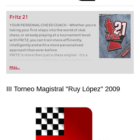
Fritz 21
YOUR PERSONAL CHESS COACH - Whether you’re
taking your first steps into the world of club
chess, or already playing at a tournament level:
with FRITZ, you can train more efficiently,
intelligently and with a more personalised
approach than ever before.
FRITZ is more than just a chess engine – it’s a
training revolution! Whether you’re taking your
first steps into the world of club chess, or already
Más...
playing at a tournament level: with FRITZ, you can
train more efficiently, intelligently and with a
more personalised approach than ever before.
III Torneo Magistral "Ruy López" 2009