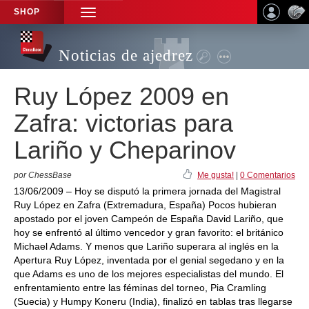
SHOP
TOGGLE
NAVIGATION
Noticias de ajedrez
Ruy López 2009 en
Zafra: victorias para
Lariño y Cheparinov
por ChessBase
Me gusta!
|
0 Comentarios
13/06/2009 – Hoy se disputó la primera jornada del Magistral
Ruy López en Zafra (Extremadura, España) Pocos hubieran
apostado por el joven Campeón de España David Lariño, que
hoy se enfrentó al último vencedor y gran favorito: el británico
Michael Adams. Y menos que Lariño superara al inglés en la
Apertura Ruy López, inventada por el genial segedano y en la
que Adams es uno de los mejores especialistas del mundo. El
enfrentamiento entre las féminas del torneo, Pia Cramling
(Suecia) y Humpy Koneru (India), finalizó en tablas tras llegarse