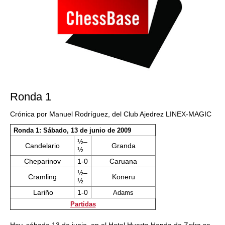
Ronda 1
Crónica por Manuel Rodríguez, del Club Ajedrez LINEX-MAGIC
Ronda 1: Sábado, 13 de junio de 2009
½–
Candelario
Granda
½
Cheparinov
1-0
Caruana
½–
Cramling
Koneru
½
Lariño
1-0
Adams
Partidas