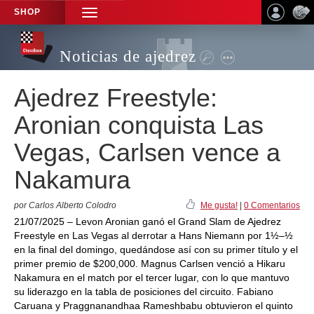
SHOP
TOGGLE
NAVIGATION
Noticias de ajedrez
Ajedrez Freestyle:
Aronian conquista Las
Vegas, Carlsen vence a
Nakamura
por Carlos Alberto Colodro
Me gusta!
|
0 Comentarios
21/07/2025 – Levon Aronian ganó el Grand Slam de Ajedrez
Freestyle en Las Vegas al derrotar a Hans Niemann por 1½–½
en la final del domingo, quedándose así con su primer título y el
primer premio de $200,000. Magnus Carlsen venció a Hikaru
Nakamura en el match por el tercer lugar, con lo que mantuvo
su liderazgo en la tabla de posiciones del circuito. Fabiano
Caruana y Praggnanandhaa Rameshbabu obtuvieron el quinto