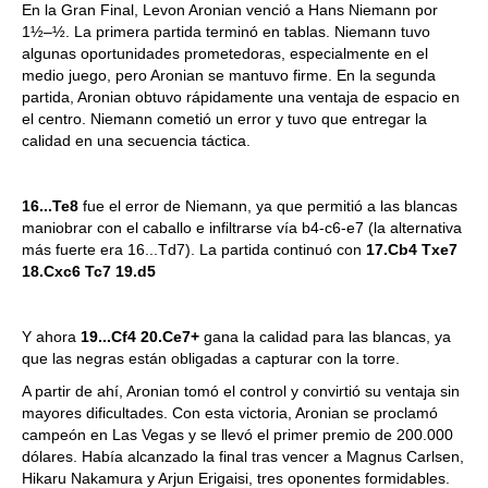
En la Gran Final, Levon Aronian venció a Hans Niemann por
1½–½. La primera partida terminó en tablas. Niemann tuvo
algunas oportunidades prometedoras, especialmente en el
medio juego, pero Aronian se mantuvo firme. En la segunda
partida, Aronian obtuvo rápidamente una ventaja de espacio en
el centro. Niemann cometió un error y tuvo que entregar la
calidad en una secuencia táctica.
16...Te8
fue el error de Niemann, ya que permitió a las blancas
maniobrar con el caballo e infiltrarse vía b4-c6-e7 (la alternativa
más fuerte era 16...Td7). La partida continuó con
17.Cb4 Txe7
18.Cxc6 Tc7 19.d5
Y ahora
19...Cf4 20.Ce7+
gana la calidad para las blancas, ya
que las negras están obligadas a capturar con la torre.
A partir de ahí, Aronian tomó el control y convirtió su ventaja sin
mayores dificultades. Con esta victoria, Aronian se proclamó
campeón en Las Vegas y se llevó el primer premio de 200.000
dólares. Había alcanzado la final tras vencer a Magnus Carlsen,
Hikaru Nakamura y Arjun Erigaisi, tres oponentes formidables.