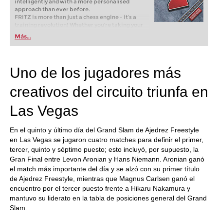
intelligently and with a more personalised
approach than ever before.
FRITZ is more than just a chess engine – it’s a
training revolution! Whether you’re taking your
first steps into the world of club chess, or already
Más...
playing at a tournament level: with FRITZ, you can
train more efficiently, intelligently and with a
more personalised approach than ever before.
Uno de los jugadores más
creativos del circuito triunfa en
Las Vegas
En el quinto y último día del Grand Slam de Ajedrez Freestyle
en Las Vegas se jugaron cuatro matches para definir el primer,
tercer, quinto y séptimo puesto; esto incluyó, por supuesto, la
Gran Final entre Levon Aronian y Hans Niemann. Aronian ganó
el match más importante del día y se alzó con su primer título
de Ajedrez Freestyle, mientras que Magnus Carlsen ganó el
encuentro por el tercer puesto frente a Hikaru Nakamura y
mantuvo su liderato en la tabla de posiciones general del Grand
Slam.