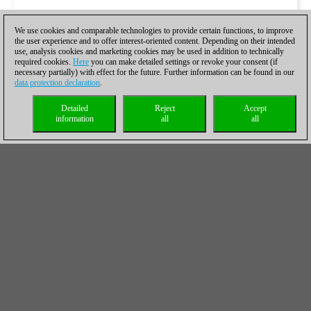
We use cookies and comparable technologies to provide certain functions, to improve
the user experience and to offer interest-oriented content. Depending on their intended
use, analysis cookies and marketing cookies may be used in addition to technically
required cookies.
Here
you can make detailed settings or revoke your consent (if
necessary partially) with effect for the future. Further information can be found in our
data protection declaration
.
Detailed
Reject
Accept
information
all
all