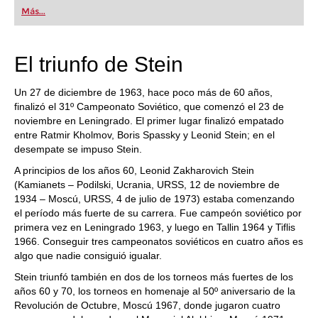
first steps into the world of club chess, or already
Más...
playing at a tournament level: with FRITZ, you can
train more efficiently, intelligently and with a
more personalised approach than ever before.
El triunfo de Stein
Un 27 de diciembre de 1963, hace poco más de 60 años,
finalizó el 31º Campeonato Soviético, que comenzó el 23 de
noviembre en Leningrado. El primer lugar finalizó empatado
entre Ratmir Kholmov, Boris Spassky y Leonid Stein; en el
desempate se impuso Stein.
A principios de los años 60, Leonid Zakharovich Stein
(Kamianets – Podilski, Ucrania, URSS, 12 de noviembre de
1934 – Moscú, URSS, 4 de julio de 1973) estaba comenzando
el período más fuerte de su carrera. Fue campeón soviético por
primera vez en Leningrado 1963, y luego en Tallin 1964 y Tiflis
1966. Conseguir tres campeonatos soviéticos en cuatro años es
algo que nadie consiguió igualar.
Stein triunfó también en dos de los torneos más fuertes de los
años 60 y 70, los torneos en homenaje al 50º aniversario de la
Revolución de Octubre, Moscú 1967, donde jugaron cuatro