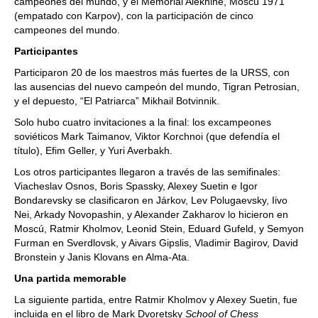
campeones del mundo, y el Memorial Alekhine, Moscú 1971
(empatado con Karpov), con la participación de cinco
campeones del mundo.
Participantes
Participaron 20 de los maestros más fuertes de la URSS, con
las ausencias del nuevo campeón del mundo, Tigran Petrosian,
y el depuesto, “El Patriarca” Mikhail Botvinnik.
Solo hubo cuatro invitaciones a la final: los excampeones
soviéticos Mark Taimanov, Viktor Korchnoi (que defendía el
título), Efim Geller, y Yuri Averbakh.
Los otros participantes llegaron a través de las semifinales:
Viacheslav Osnos, Boris Spassky, Alexey Suetin e Igor
Bondarevsky se clasificaron en Járkov, Lev Polugaevsky, Iivo
Nei, Arkady Novopashin, y Alexander Zakharov lo hicieron en
Moscú, Ratmir Kholmov, Leonid Stein, Eduard Gufeld, y Semyon
Furman en Sverdlovsk, y Aivars Gipslis, Vladimir Bagirov, David
Bronstein y Janis Klovans en Alma-Ata.
Una partida memorable
La siguiente partida, entre Ratmir Kholmov y Alexey Suetin, fue
incluida en el libro de Mark Dvoretsky
School of Chess