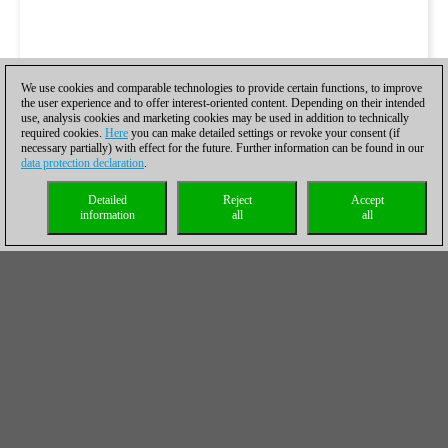
We use cookies and comparable technologies to provide certain functions, to improve
the user experience and to offer interest-oriented content. Depending on their intended
use, analysis cookies and marketing cookies may be used in addition to technically
required cookies.
Here
you can make detailed settings or revoke your consent (if
necessary partially) with effect for the future. Further information can be found in our
data protection declaration
.
Detailed
Reject
Accept
information
all
all