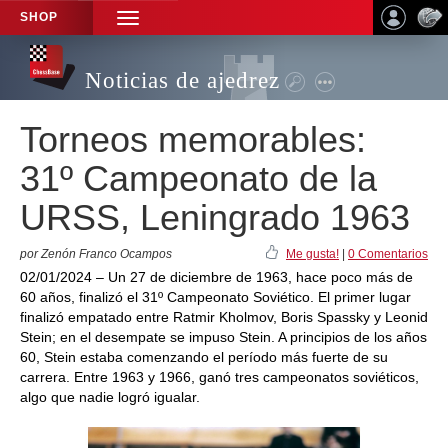
SHOP
TOGGLE
NAVIGATION
Noticias de ajedrez
Torneos memorables:
31º Campeonato de la
URSS, Leningrado 1963
por Zenón Franco Ocampos
Me gusta!
|
0 Comentarios
02/01/2024 – Un 27 de diciembre de 1963, hace poco más de
60 años, finalizó el 31º Campeonato Soviético. El primer lugar
finalizó empatado entre Ratmir Kholmov, Boris Spassky y Leonid
Stein; en el desempate se impuso Stein. A principios de los años
60, Stein estaba comenzando el período más fuerte de su
carrera. Entre 1963 y 1966, ganó tres campeonatos soviéticos,
algo que nadie logró igualar.