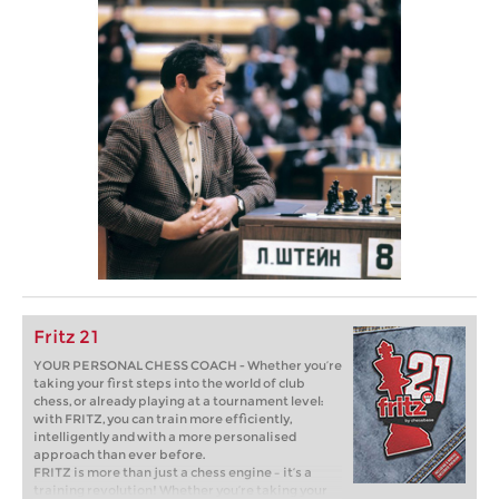
Fritz 21
YOUR PERSONAL CHESS COACH - Whether you’re
taking your first steps into the world of club
chess, or already playing at a tournament level:
with FRITZ, you can train more efficiently,
intelligently and with a more personalised
approach than ever before.
FRITZ is more than just a chess engine – it’s a
training revolution! Whether you’re taking your