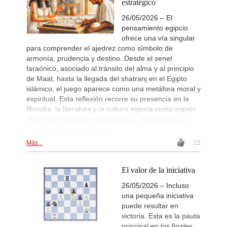
estratégico
26/05/2026 – El
pensamiento egipcio
ofrece una vía singular
para comprender el ajedrez como símbolo de
armonía, prudencia y destino. Desde el senet
faraónico, asociado al tránsito del alma y al principio
de Maat, hasta la llegada del shatranj en el Egipto
islámico, el juego aparece como una metáfora moral y
espiritual. Esta reflexión recorre su presencia en la
filosofía, la literatura y la cultura egipcia como espejo
de la vida, el poder y la sabiduría. | Imágenes (IA):
Uvencio Blanco Hernández
Más...
12
El valor de la iniciativa
26/05/2026 – Incluso
una pequeña iniciativa
puede resultar en
victoria. Esta es la pauta
principal en los finales