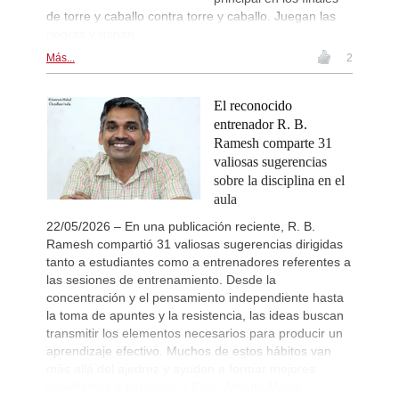
de torre y caballo contra torre y caballo. Juegan las
negras y ganan.
Más...
2
El reconocido
entrenador R. B.
Ramesh comparte 31
valiosas sugerencias
sobre la disciplina en el
aula
22/05/2026 – En una publicación reciente, R. B.
Ramesh compartió 31 valiosas sugerencias dirigidas
tanto a estudiantes como a entrenadores referentes a
las sesiones de entrenamiento. Desde la
concentración y el pensamiento independiente hasta
la toma de apuntes y la resistencia, las ideas buscan
transmitir los elementos necesarios para producir un
aprendizaje efectivo. Muchos de estos hábitos van
más allá del ajedrez y ayudan a formar mejores
estudiantes y personas. | Foto: Amruta Mokal