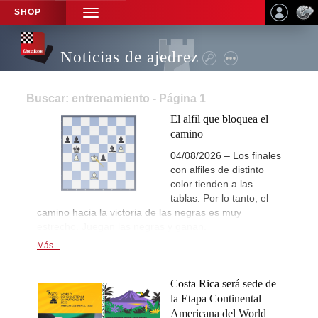
SHOP
TOGGLE
NAVIGATION
Noticias de ajedrez
Buscar: entrenamiento - Página 1
El alfil que bloquea el
camino
04/08/2026 – Los finales
con alfiles de distinto
color tienden a las
tablas. Por lo tanto, el
camino hacia la victoria de las negras es muy
estrecho. Juegan las negras y ganan.
Más...
Costa Rica será sede de
la Etapa Continental
Americana del World