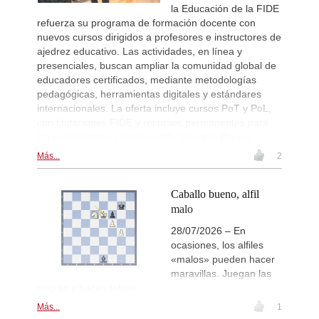
la Educación de la FIDE
refuerza su programa de formación docente con
nuevos cursos dirigidos a profesores e instructores de
ajedrez educativo. Las actividades, en línea y
presenciales, buscan ampliar la comunidad global de
educadores certificados, mediante metodologías
pedagógicas, herramientas digitales y estándares
internacionales. La oferta incluye cursos PoT y PoL,
con titulaciones FIDE y recursos permanentes para
los participantes. | Imagen (IA): Uvencio Blanco
Más...
2
Caballo bueno, alfil
malo
28/07/2026 – En
ocasiones, los alfiles
«malos» pueden hacer
maravillas. Juegan las
negras y hacen tablas.
Más...
1