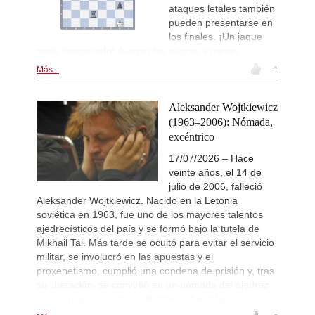
ataques letales también
pueden presentarse en
los finales. ¡Un jaque
mate inesperado! Juegan las negras y ganan.
Más...
1
Aleksander Wojtkiewicz
(1963–2006): Nómada,
excéntrico
17/07/2026 – Hace
veinte años, el 14 de
julio de 2006, falleció
Aleksander Wojtkiewicz. Nacido en la Letonia
soviética en 1963, fue uno de los mayores talentos
ajedrecísticos del país y se formó bajo la tutela de
Mikhail Tal. Más tarde se ocultó para evitar el servicio
militar, se involucró en las apuestas y el
proxenetismo, cumplió una condena de prisión y, tras
su liberación, se convirtió en un nómada del ajedrez.
Su temprana muerte en Baltimore fue trágica.