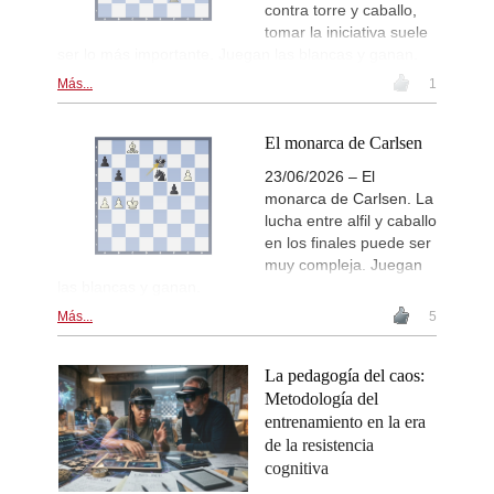
contra torre y caballo,
tomar la iniciativa suele
ser lo más importante. Juegan las blancas y ganan.
Más...
1
El monarca de Carlsen
23/06/2026 – El
monarca de Carlsen. La
lucha entre alfil y caballo
en los finales puede ser
muy compleja. Juegan
las blancas y ganan.
Más...
5
La pedagogía del caos:
Metodología del
entrenamiento en la era
de la resistencia
cognitiva