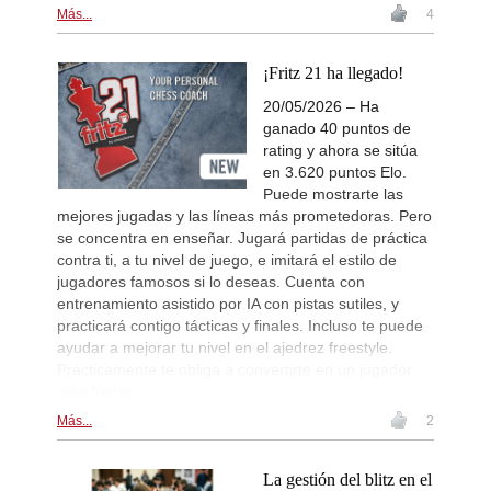
Más...
4
¡Fritz 21 ha llegado!
20/05/2026 – Ha
ganado 40 puntos de
rating y ahora se sitúa
en 3.620 puntos Elo.
Puede mostrarte las
mejores jugadas y las líneas más prometedoras. Pero
se concentra en enseñar. Jugará partidas de práctica
contra ti, a tu nivel de juego, e imitará el estilo de
jugadores famosos si lo deseas. Cuenta con
entrenamiento asistido por IA con pistas sutiles, y
practicará contigo tácticas y finales. Incluso te puede
ayudar a mejorar tu nivel en el ajedrez freestyle.
Prácticamente te obliga a convertirte en un jugador
más fuerte.
Más...
2
La gestión del blitz en el