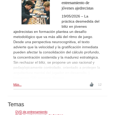
entrenamiento de
jóvenes ajedrecistas
19/05/2026 – La
práctica desmedida del
blitz en jóvenes
ajedrecistas en formación plantea un desafío
metodológico que va más allá del ritmo de juego.
Desde una perspectiva neurocognitiva, el texto
advierte que la velocidad y la gratificación inmediata
pueden afectar la consolidación del cálculo profundo,
la concentración sostenida y la madurez estratégica.
Sin rechazar el blitz, se propone un uso racional y
pedagógicamente controlado, orientado a proteger la
arquitectura mental del jugador en desarrollo. |
Imágenes (IA): Uvencio Blanco
Más...
12
Temas
DVD de entrenamiento