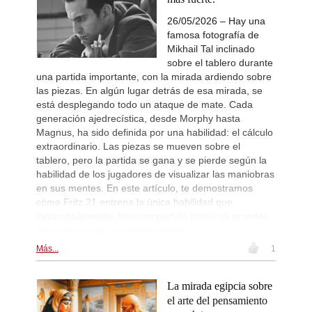
26/05/2026 – Hay una
famosa fotografía de
Mikhail Tal inclinado
sobre el tablero durante
una partida importante, con la mirada ardiendo sobre
las piezas. En algún lugar detrás de esa mirada, se
está desplegando todo un ataque de mate. Cada
generación ajedrecística, desde Morphy hasta
Magnus, ha sido definida por una habilidad: el cálculo
extraordinario. Las piezas se mueven sobre el
tablero, pero la partida se gana y se pierde según la
habilidad de los jugadores de visualizar las maniobras
en sus mentes. En este artículo, te demostramos
cómo Fritz 21 entrena la única habilidad que,
indiscutiblemente, han compartido todos los grandes
de la historia del ajedrez mundial.
Más...
1
La mirada egipcia sobre
el arte del pensamiento