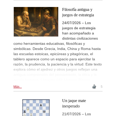
Filosofía antigua y
juegos de estrategia
24/07/2026 – Los
juegos de estrategia
han acompañado a
distintas civilizaciones
como herramientas educativas, filosóficas y
simbólicas. Desde Grecia, India, China y Roma hasta
las escuelas estoicas, epicúreas y pitagóricas, el
tablero aparece como un espacio para ejercitar la
razón, la prudencia, la paciencia y la virtud. Este texto
explora cómo el ajedrez y otros juegos reflejan una
antigua comprensión del pensamiento, la ética y la
acción humana. | Imagen (IA): Uvencio Blanco
Más...
5
Un jaque mate
inesperado
21/07/2026 – Los