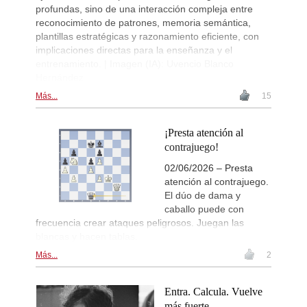
profundas, sino de una interacción compleja entre
reconocimiento de patrones, memoria semántica,
plantillas estratégicas y razonamiento eficiente, con
implicaciones directas para la enseñanza y el
entrenamiento. | Imagen (IA): Uvencio Blanco
Hernández
Más...
15
¡Presta atención al
contrajuego!
02/06/2026 – Presta
atención al contrajuego.
El dúo de dama y
caballo puede con
frecuencia crear ataques peligrosos. Juegan las
blancas y hacen tablas.
Más...
2
Entra. Calcula. Vuelve
más fuerte.