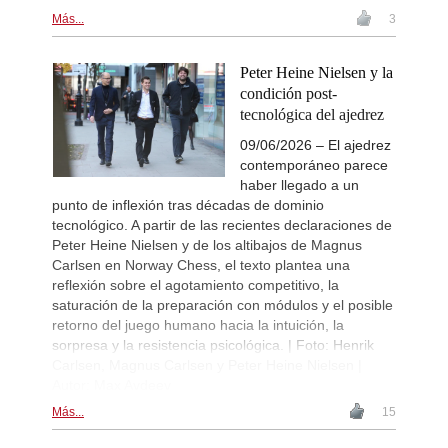
Más...
3
Peter Heine Nielsen y la
condición post-
tecnológica del ajedrez
09/06/2026 – El ajedrez
contemporáneo parece
haber llegado a un
punto de inflexión tras décadas de dominio
tecnológico. A partir de las recientes declaraciones de
Peter Heine Nielsen y de los altibajos de Magnus
Carlsen en Norway Chess, el texto plantea una
reflexión sobre el agotamiento competitivo, la
saturación de la preparación con módulos y el posible
retorno del juego humano hacia la intuición, la
sorpresa y la resistencia psicológica. | Foto: Henrik
Carlsen, Magnus Carlsen y Peter Heine Nielsen |
Autor: Max Avdeev
Más...
15