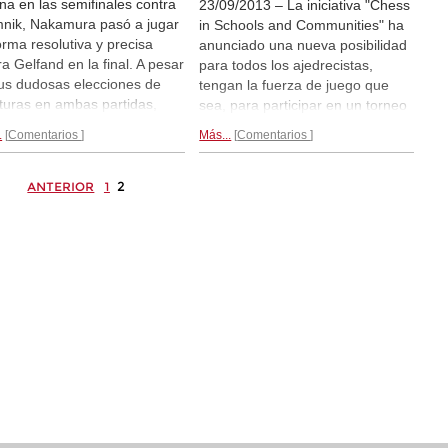
una en las semifinales contra
23/09/2013 – La iniciativa "Chess
nik, Nakamura pasó a jugar
in Schools and Communities" ha
orma resolutiva y precisa
anunciado una nueva posibilidad
ra Gelfand en la final. A pesar
para todos los ajedrecistas,
us dudosas elecciones de
tengan la fuerza de juego que
turas en ambas partidas,
sea, para participar en un torneo
mura fue claramente el
con los jugadores de la elite
.
Comentarios
Más...
Comentarios
r jugador de rápidas, ya que
mundial en Londres, con ocasión
s fue incapaz de responder a
del V Chess Classic, que se
recursos que Hikaru iba
celebrará entre el sábado 7 y el
2
ANTERIOR
1
ntrando. En el abierto ganó
domingo 15 de diciembre de
oruego Hammer.
Fase final...
2013.
¡Gane su plaza!