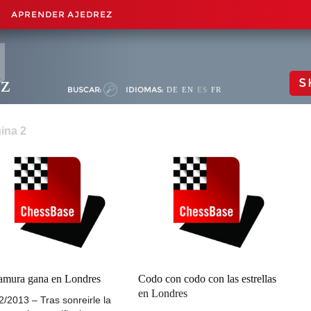
APRENDER AJEDREZ
ez
S
BUSCAR:
IDIOMAS:
DE
EN
ES
FR
ina 2
mura gana en Londres
Codo con codo con las estrellas
en Londres
2/2013 – Tras sonreirle la