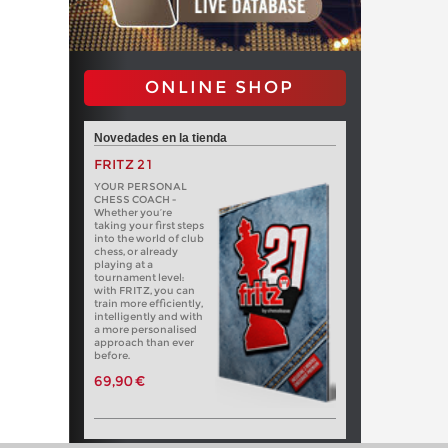
ONLINE SHOP
Novedades en la tienda
FRITZ 21
YOUR PERSONAL
CHESS COACH -
Whether you’re
taking your first steps
into the world of club
chess, or already
playing at a
tournament level:
with FRITZ, you can
train more efficiently,
intelligently and with
a more personalised
approach than ever
before.
69,90 €