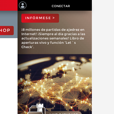
ChessBase?
CONECTAR
INFÓRMESE >
¡8 millones de partidas de ajedrez en
HOP
Internet! ¡Siempre al día gracias a las
actualizaciones semanales! Libro de
aperturas vivo y función “Let´s
Check”.