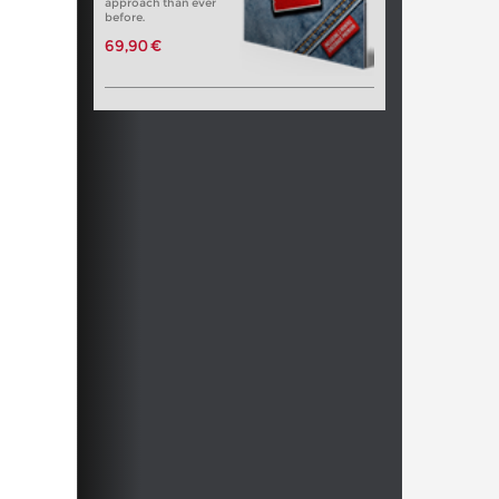
approach than ever
before.
69,90 €