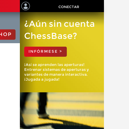
CONECTAR
¿Aún sin cuenta
ChessBase?
HOP
INFÓRMESE >
¡Así se aprenden las aperturas!
Entrenar sistemas de aperturas y
variantes de manera interactiva.
¡Jugada a jugada!