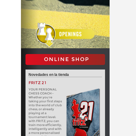
ONLINE SHOP
Novedades en la tienda
FRITZ 21
YOUR PERSONAL
CHESS COACH -
Whether you’re
taking your first steps
into the world of club
chess, or already
playing at a
tournament level:
with FRITZ, you can
train more efficiently,
intelligently and with
a more personalised