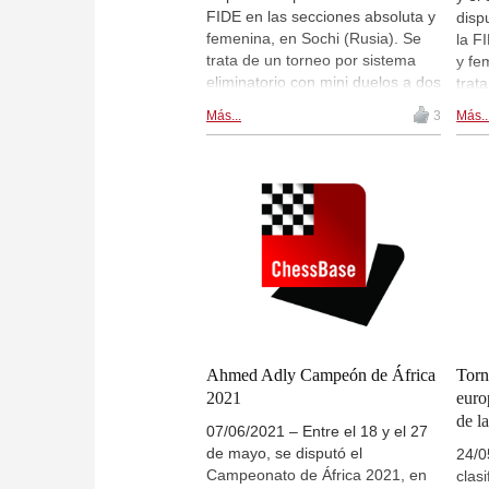
FIDE en las secciones absoluta y
disp
femenina, en Sochi (Rusia). Se
la F
trata de un torneo por sistema
y fe
eliminatorio con mini duelos a dos
trat
partidas en cada ronda. Hemos
elim
Más...
3
Más..
incluido el comunicado de prensa
part
oficial en castellano de la FIDE.
Carl
Hay retransmisiones en directo
tamb
de las partidas a partir de las
valo
14:00 CEST. Hoy se disputa la
juga
ronda 1.1, partida 1. | Foto:
ejem
Anastasia Korolkova (FIDE)
Levo
Alex
Firo
Domí
Las 
feme
Ahmed Adly Campeón de África
Torn
Gory
2021
euro
Mari
de l
07/06/2021 – Entre el 18 y el 27
Dzag
de mayo, se disputó el
2515
24/0
Campeonato de África 2021, en
de p
clas