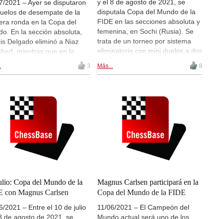
y el 8 de agosto de 2021, se
7/2021 – Ayer se disputaron
disputala Copa del Mundo de la
duelos de desempate de la
FIDE en las secciones absoluta y
era ronda en la Copa del
femenina, en Sochi (Rusia). Se
o. En la sección absoluta,
trata de un torneo por sistema
is Delgado eliminó a Niaz
eliminatorio con mini duelos a dos
hed, mientras que en la
partidas en cada ronda. Hay
ión femenina Gulnar
.
3
Más...
8
retransmisiones en directo de las
adova venció y eliminó a
partidas a partir de las 14:00
Narva. Ahora que se ha
CEST. Hoy se disputa la ronda 1,
ado la primera ronda, se
partida 2. | Foto: Eric Rosen
rporarán se apuntarán a la
(FIDE)
etición los principales
ritos, entre ellos Magnus
sen. Hay retransmisiones en
cto de las partidas a partir de
14:00 CEST de todas las
as. Hoy han disputado las
idas de desempate de la
a 1. | Foto: Eric Rosen
ulio: Copa del Mundo de la
Magnus Carlsen participará en la
E)
 con Magnus Carlsen
Copa del Mundo de la FIDE
6/2021 – Entre el 10 de julio
11/06/2021 – El Campeón del
 8 de agosto de 2021, se
Mundo actual será uno de los