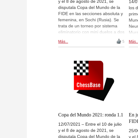
y el 8 de agosto de 2021, se
14/0
disputala Copa del Mundo de la
los 
FIDE en las secciones absoluta y
prim
femenina, en Sochi (Rusia). Se
Mund
trata de un torneo por sistema
Neur
eliminatorio con mini duelos a dos
Murs
partidas en cada ronda. Hay
secc
Más...
5
Más..
retransmisiones en directo de las
Mamm
partidas a partir de las 14:00
Mai 
CEST. Hoy se disputa la ronda 2,
acab
partida 1. Previamente a la
inco
ronda, Magnus Carlsen recibió el
comp
Trofeo Gligoric por el Juego
favo
Limpio. | En la foto: Neuris
Carl
Delgado | Foto: Anastasia
dire
Korolkova
las 
rond
part
rond
Copa del Mundo 2021: ronda 1.1
En j
(FID
FIDE
12/07/2021 – Entre el 10 de julio
y el 8 de agosto de 2021, se
25/0
disputala Copa del Mundo de la
y el