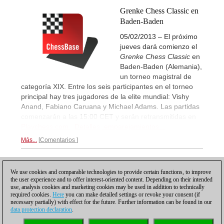
Grenke Chess Classic en
Baden-Baden
05/02/2013 – El próximo
jueves dará comienzo el
Grenke Chess Classic
en
Baden-Baden (Alemania),
un torneo magistral de
categoría XIX. Entre los seis participantes en el torneo
principal hay tres jugadores de la elite mundial: Vishy
Anand, Fabiano Caruana y Michael Adams. Las partidas
comenzarán a las 15:00 CET y serán retransmitidas en
Playchess.com
Detalles, emparejamientos...
Más...
Comentarios
2
ANTERIOR
1
3
SIGUIENTE
We use cookies and comparable technologies to provide certain functions, to improve
the user experience and to offer interest-oriented content. Depending on their intended
use, analysis cookies and marketing cookies may be used in addition to technically
required cookies.
Here
you can make detailed settings or revoke your consent (if
necessary partially) with effect for the future. Further information can be found in our
data protection declaration
.