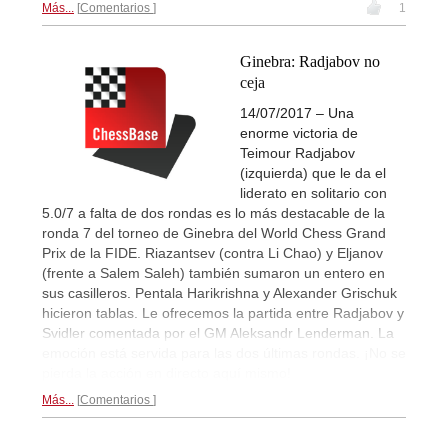
Más...
Comentarios
1
Ginebra: Radjabov no
ceja
14/07/2017 – Una
enorme victoria de
Teimour Radjabov
(izquierda) que le da el
liderato en solitario con
5.0/7 a falta de dos rondas es lo más destacable de la
ronda 7 del torneo de Ginebra del World Chess Grand
Prix de la FIDE. Riazantsev (contra Li Chao) y Eljanov
(frente a Salem Saleh) también sumaron un entero en
sus casilleros. Pentala Harikrishna y Alexander Grischuk
hicieron tablas. Le ofrecemos la partida entre Radjabov y
Svidler comentada por el GM Aleksandr Lenderman. La
emoción está servida para las dos últimas rondas. ¡No se
pierda la acción en directo aquí mismo!
Más...
Comentarios