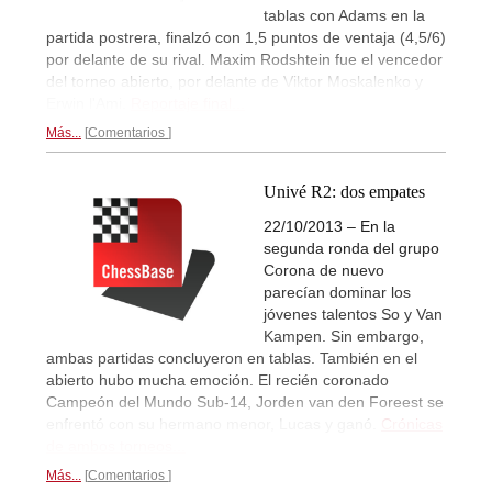
tablas con Adams en la
partida postrera, finalzó con 1,5 puntos de ventaja (4,5/6)
por delante de su rival. Maxim Rodshtein fue el vencedor
del torneo abierto, por delante de Viktor Moskalenko y
Erwin l'Ami.
Reportaje final...
Más...
Comentarios
Univé R2: dos empates
22/10/2013 – En la
segunda ronda del grupo
Corona de nuevo
parecían dominar los
jóvenes talentos So y Van
Kampen. Sin embargo,
ambas partidas concluyeron en tablas. También en el
abierto hubo mucha emoción. El recién coronado
Campeón del Mundo Sub-14, Jorden van den Foreest se
enfrentó con su hermano menor, Lucas y ganó.
Crónicas
de ambos torneos...
Más...
Comentarios