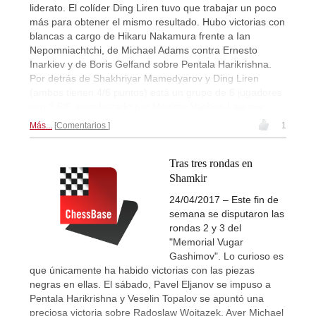
liderato. El colíder Ding Liren tuvo que trabajar un poco
más para obtener el mismo resultado. Hubo victorias con
blancas a cargo de Hikaru Nakamura frente a Ian
Nepomniachtchi, de Michael Adams contra Ernesto
Inarkiev y de Boris Gelfand sobre Pentala Harikrishna.
Por detrás de Shakhriyar Mamedyarov y Ding Liren
(ambos tienen 4/6 puntos) está un grupo de 6 jugadores
con 3,5/6, encabezado por Maxime Vachier-Lagrave.
Más...
Comentarios
1
Tras tres rondas en
Shamkir
24/04/2017 – Este fin de
semana se disputaron las
rondas 2 y 3 del
"Memorial Vugar
Gashimov". Lo curioso es
que únicamente ha habido victorias con las piezas
negras en ellas. El sábado, Pavel Eljanov se impuso a
Pentala Harikrishna y Veselin Topalov se apuntó una
preciosa victoria sobre Radoslaw Wojtazek. Ayer Michael