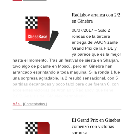
Radjabov arranca con 2/2
en Ginebra
08/07/2017 – Solo 2
rondas de la tercera
entrega del AGONizante
Grand Prix de la FIDE y
ya parece que es la mejor
hasta el momento. Tras un festival de siesta en Sharjah,
tuvo algo de picante en Moscú, pero en Ginebra han
arrancado esprintando a toda máquina. Si la ronda 1 fue
una sorpresa agradable, la 2 resultó sensacional, con 5
partidas decantadas y poco faltó para que fueran 6, con
excelentes victorias de Aronian y Radjabov, que tiene
2.0/2. Análisis del GM Alex Yermolinsky.
Más...
Comentarios
El Grand Prix en Ginebra
comenzó con victorias
sorpresa