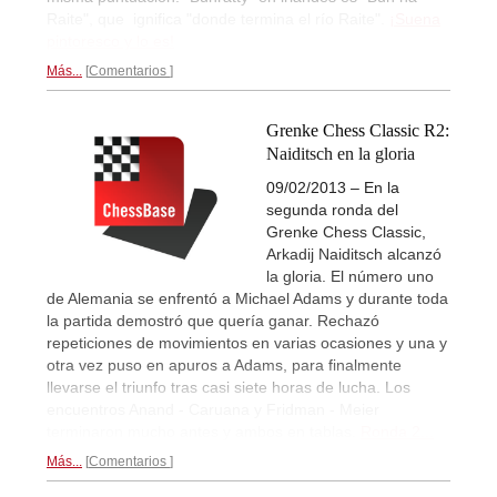
Raite", que ignifica "donde termina el río Raite".
¡Suena
pintoresco y lo es!
Más...
Comentarios
Grenke Chess Classic R2:
Naiditsch en la gloria
09/02/2013 – En la
segunda ronda del
Grenke Chess Classic,
Arkadij Naiditsch alcanzó
la gloria. El número uno
de Alemania se enfrentó a Michael Adams y durante toda
la partida demostró que quería ganar. Rechazó
repeticiones de movimientos en varias ocasiones y una y
otra vez puso en apuros a Adams, para finalmente
llevarse el triunfo tras casi siete horas de lucha. Los
encuentros Anand - Caruana y Fridman - Meier
terminaron mucho antes y ambos en tablas.
Ronda 2...
Más...
Comentarios