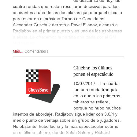
de descanso de hoy, las
cuatro rondas que restan resultarán decisivas para los
aspirantes a una de las dos plazas que otorga el circuito
para estar en el próximo Torneo de Candidatos.
Alexander Grischuk derrotó a Pavel Eljanov, alcanzó a
Radjabov en el primer puesto y es uno de los aspirantes
a ellass. Le ofrecemos la partida analizada por el GM
Mekhitarian.
Más...
Comentarios
Ginebra: los últimos
ponen el espectáculo
10/07/2017 – La cuarta
fue una ronda tranquila
en lo que a los primeros
tableros se refiere,
porque no hubo muchos
intentos de abordaje. Radjabov sigue líder con 3.0/4 y
medio punto de ventaja sobre un grupo de 6 jugadores.
No obstante, hubo lucha y la más espectacular ocurrió
en el último tablero, donde Saleh Salem y Richard