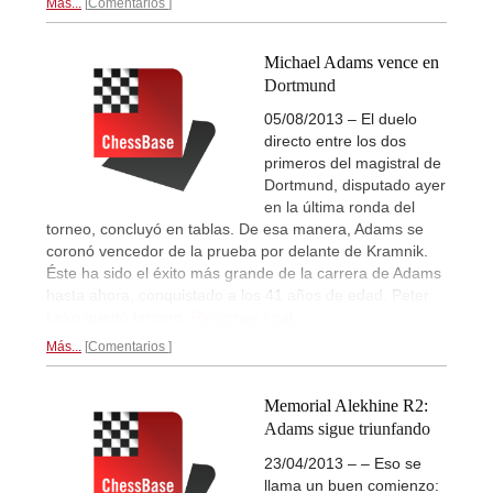
Más...
Comentarios
Michael Adams vence en
Dortmund
05/08/2013 – El duelo
directo entre los dos
primeros del magistral de
Dortmund, disputado ayer
en la última ronda del
torneo, concluyó en tablas. De esa manera, Adams se
coronó vencedor de la prueba por delante de Kramnik.
Éste ha sido el éxito más grande de la carrera de Adams
hasta ahora, conquistado a los 41 años de edad. Peter
Leko quedó tercero.
Reportaje final...
Más...
Comentarios
Memorial Alekhine R2:
Adams sigue triunfando
23/04/2013 – – Eso se
llama un buen comienzo: