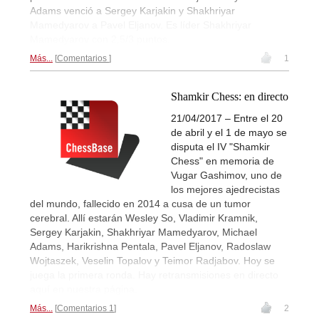
Adams venció a Sergey Karjakin y Shakhriyar
Mamedyarov a Pavel Eljanov. Es líder Shakhriyar
Mamedyarov con 2,5/3 puntos.
Más...
Comentarios
1
Shamkir Chess: en directo
21/04/2017 – Entre el 20
de abril y el 1 de mayo se
disputa el IV "Shamkir
Chess" en memoria de
Vugar Gashimov, uno de
los mejores ajedrecistas
del mundo, fallecido en 2014 a cusa de un tumor
cerebral. Allí estarán Wesley So, Vladimir Kramnik,
Sergey Karjakin, Shakhriyar Mamedyarov, Michael
Adams, Harikrishna Pentala, Pavel Eljanov, Radoslaw
Wojtaszek, Veselin Topalov y Teimor Radjabov. Hoy se
juega la primera ronda. Hay retransmisiones en directo
aquí en nuestra página.
Más...
Comentarios 1
2