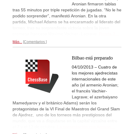
Aronian firmaron tablas
tras 55 minutos por triple repetición de jugadas. “No le he
podido sorprender”, manifestó Aronian. En la otra
partida, Michael Adams se ha encaramado al liderato del
torneo, tras su sorprendente victoria sobre la joven
promesa francesa Maxime Vachier- Lagrave.
Ronda 2...
Más...
Comentarios
Bilbao está preparado
04/10/2013 – Cuatro de
los mejores ajedrecistas
internacionales de este
año (el armenio Aronian;
el francés Vachier-
Lagrave; el azerbaiyano
Mamedyarov y el británico Adams) serán los
protagonistas de la VI Final de Maestros del Grand Slam
de Ajedrez, uno de los torneos más prestigiosos del
mundo, que va a disputarse en la capital vizcaína entre
el 7 y el 12 de octubre.
La presentación con Aronian...