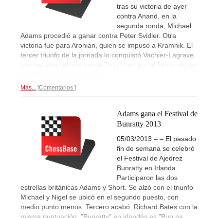
tras su victoria de ayer
contra Anand, en la
segunda ronda, Michael
Adams procedió a ganar contra Peter Svidler. Otra
victoria fue para Aronian, quien se impuso a Kramnik. El
tercer triunfo de la jornada lo conquistó Vachier-Lagrave,
tras paralizar el avance de Ding Liren por el flanco de rey
en la Caro-Kann.
Ronda 2...
Más...
Comentarios
Adams gana el Festival de
Bunratty 2013
05/03/2013 – – El pasado
fin de semana se celebró
el Festival de Ajedrez
Bunratty en Irlanda.
Participaron las dos
estrellas británicas Adams y Short. Se alzó con el triunfo
Michael y Nigel se ubicó en el segundo puesto, con
medio punto menos. Tercero acabó Richard Bates con la
misma puntuación. "Bunratty" en irlandés es "Bun na