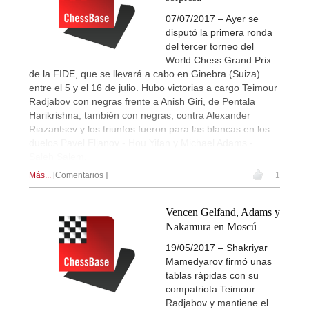
07/07/2017 – Ayer se
disputó la primera ronda
del tercer torneo del
World Chess Grand Prix
de la FIDE, que se llevará a cabo en Ginebra (Suiza)
entre el 5 y el 16 de julio. Hubo victorias a cargo Teimour
Radjabov con negras frente a Anish Giri, de Pentala
Harikrishna, también con negras, contra Alexander
Riazantsev y los triunfos fueron para las blancas en los
duelos Pavel Eljanov - Hou Yifan y Michael Adams -
Saleh Salem.
Más...
Comentarios
1
Vencen Gelfand, Adams y
Nakamura en Moscú
19/05/2017 – Shakriyar
Mamedyarov firmó unas
tablas rápidas con su
compatriota Teimour
Radjabov y mantiene el