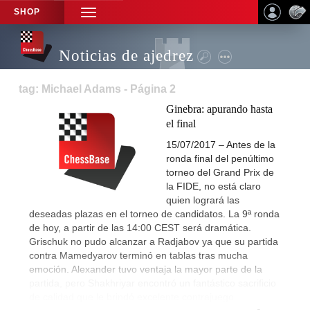
SHOP
TOGGLE
NAVIGATION
Noticias de ajedrez
tag: Michael Adams - Página 2
Ginebra: apurando hasta
el final
15/07/2017 – Antes de la
ronda final del penúltimo
torneo del Grand Prix de
la FIDE, no está claro
quien logrará las
deseadas plazas en el torneo de candidatos. La 9ª ronda
de hoy, a partir de las 14:00 CEST será dramática.
Grischuk no pudo alcanzar a Radjabov ya que su partida
contra Mamedyarov terminó en tablas tras mucha
emoción. Alexander tuvo ventaja la mayor parte de la
partida, pero Shakhriyar encontró un fantástico sacrificio
de calidad que le brindó excelente contrajuego.