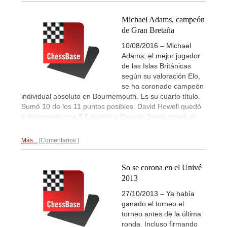
Michael Adams, campeón
de Gran Bretaña
10/08/2016 – Michael
Adams, el mejor jugador
de las Islas Británicas
según su valoración Elo,
se ha coronado campeón
individual absoluto en Bournemouth. Es su cuarto título.
Sumó 10 de los 11 puntos posibles. David Howell quedó
subcampeón con 8,5 puntos y Gawain Jones ocupó el
tercer puesto con 8 puntos.
Crónica final...
Más...
Comentarios
So se corona en el Univé
2013
27/10/2013 – Ya había
ganado el torneo el
torneo antes de la última
ronda. Incluso firmando