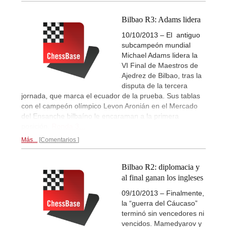
Bilbao R3: Adams lidera
10/10/2013 – El antiguo
subcampeón mundial
Michael Adams lidera la
VI Final de Maestros de
Ajedrez de Bilbao, tras la
disputa de la tercera
jornada, que marca el ecuador de la prueba. Sus tablas
con el campeón olímpico Levon Aronián en el Mercado
del Ensanche bilbaíno le encaraman a la primera
posición.
Ronda 3...
Más...
Comentarios
Bilbao R2: diplomacia y
al final ganan los ingleses
09/10/2013 – Finalmente,
la “guerra del Cáucaso”
terminó sin vencedores ni
vencidos. Mamedyarov y