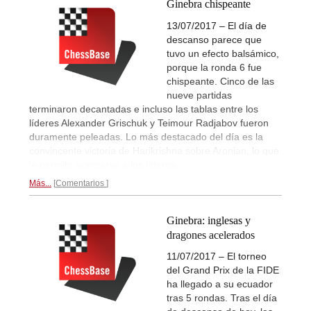
Ginebra chispeante
13/07/2017 – El día de
descanso parece que
tuvo un efecto balsámico,
porque la ronda 6 fue
chispeante. Cinco de las
nueve partidas
terminaron decantadas e incluso las tablas entre los
líderes Alexander Grischuk y Teimour Radjabov fueron
duramente peleadas. Lo más destacado del día es la
convincente victoria de Harikrishna sobre Aronian, lo que
le permite acercarse a los líderes.
Más...
Comentarios
Ginebra: inglesas y
dragones acelerados
11/07/2017 – El torneo
del Grand Prix de la FIDE
ha llegado a su ecuador
tras 5 rondas. Tras el día