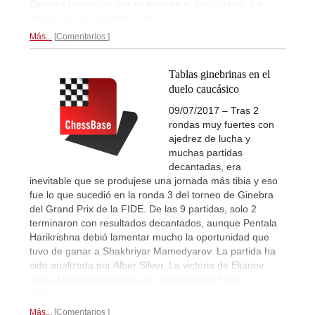
Rapport pugnaban por endosarse el farolillo rojo. La
analiza el GM Alexandr Fier.
Más...
Comentarios
Tablas ginebrinas en el
duelo caucásico
09/07/2017 – Tras 2
rondas muy fuertes con
ajedrez de lucha y
muchas partidas
decantadas, era
inevitable que se produjese una jornada más tibia y eso
fue lo que sucedió en la ronda 3 del torneo de Ginebra
del Grand Prix de la FIDE. De las 9 partidas, solo 2
terminaron con resultados decantados, aunque Pentala
Harikrishna debió lamentar mucho la oportunidad que
tuvo de ganar a Shakhriyar Mamedyarov. La partida ha
sido analizada por Alber Silver. La victoria de Eljanov
sobre Nepomniachtchi la ha diseccionado Krikor
Mekhitarian.
Más...
Comentarios