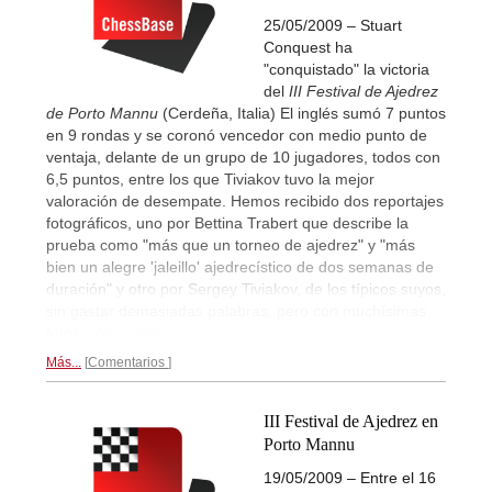
25/05/2009 – Stuart
Conquest ha
"conquistado" la victoria
del
III Festival de Ajedrez
de Porto Mannu
(Cerdeña, Italia) El inglés sumó 7 puntos
en 9 rondas y se coronó vencedor con medio punto de
ventaja, delante de un grupo de 10 jugadores, todos con
6,5 puntos, entre los que Tiviakov tuvo la mejor
valoración de desempate. Hemos recibido dos reportajes
fotográficos, uno por Bettina Trabert que describe la
prueba como "más que un torneo de ajedrez" y "más
bien un alegre 'jaleillo' ajedrecístico de dos semanas de
duración" y otro por Sergey Tiviakov, de los típicos suyos,
sin gastar demasiadas palabras, pero con muchísimas
fotos.
¡Aquí van!
Más...
Comentarios
III Festival de Ajedrez en
Porto Mannu
19/05/2009 – Entre el 16