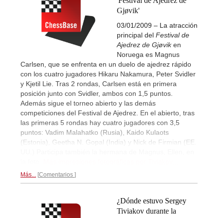
'Festival de Ajedrez de
Gjøvik'
03/01/2009 – La atracción
principal del
Festival de
Ajedrez de Gjøvik
en
Noruega es Magnus
Carlsen, que se enfrenta en un duelo de ajedrez rápido
con los cuatro jugadores Hikaru Nakamura, Peter Svidler
y Kjetil Lie. Tras 2 rondas, Carlsen está en primera
posición junto con Svidler, ambos con 1,5 puntos.
Además sigue el torneo abierto y las demás
competiciones del Festival de Ajedrez. En el abierto, tras
las primeras 5 rondas hay cuatro jugadores con 3,5
puntos: Vadim Malahatko (Rusia), Kaido Kulaots
(Estonia), Geetha N. Gopal (India) y Nick de Firmian (EE.
UU.) Participa también la hermana de Magnus, Ellen, en
la foto.
Más impresiones fotográficas por Tiviakov...
Más...
Comentarios
¿Dónde estuvo Sergey
Tiviakov durante la