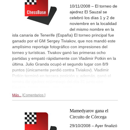
10/11/2008 – El torneo de
ajedrez El Sauzal se
celebró los días 1 y 2 de
noviembre en la localidad
del mismo nombre en la
isla canaria de Tenerife (España) El torneo principal fue
ganado por el GM Sergey Tiviakov, que nos mandó este
amplísimo reportaje fotográfico con impresiones del
torneo y turísticas. Tivakov ganó las primeras ocho
partidas y empató rápidamente con Vladimir Potkin en la
última. Julio Granda ocupó el segundo lugar con 8/9
puntos (únicamente perdió contra Tiviakov). Vladimir
Potkin terminó en tercera posición y, además, ganó el
torneo de ajedrez relámpago del día 31 junto con
Epishin.
Fotos, fotos y más fotos...
Más...
Comentarios
Mamedyarov gana el
Circuito de Córcega
29/10/2008 – Ayer finalizó