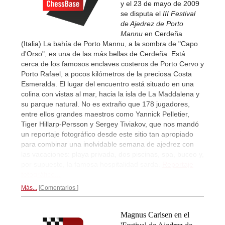
y el 23 de mayo de 2009
se disputa el
III Festival
de Ajedrez de Porto
Mannu
en Cerdeña
(Italia) La bahía de Porto Mannu, a la sombra de "Capo
d'Orso", es una de las más bellas de Cerdeña. Está
cerca de los famosos enclaves costeros de Porto Cervo y
Porto Rafael, a pocos kilómetros de la preciosa Costa
Esmeralda. El lugar del encuentro está situado en una
colina con vistas al mar, hacia la isla de La Maddalena y
su parque natural. No es extraño que 178 jugadores,
entre ellos grandes maestros como Yannick Pelletier,
Tiger Hillarp-Persson y Sergey Tiviakov, que nos mandó
un reportaje fotográfico desde este sitio tan apropiado
para combinar una inolvidable semana de ajedrez con
las vacaciones: playa privada, dos piscinas, spa, buceo y,
por supuesto, la famosa hospitalidad sarda.
Reportaje
fotográfico...
Más...
Comentarios
Magnus Carlsen en el