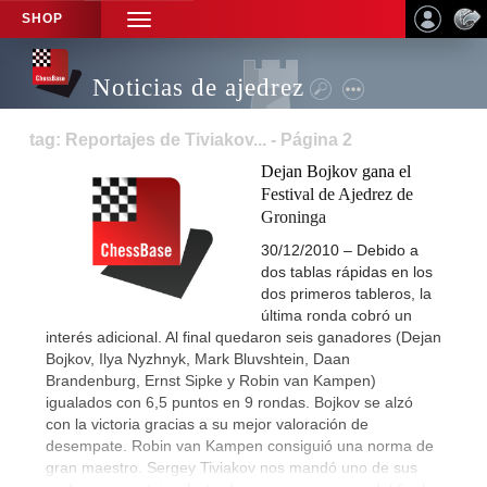
SHOP
TOGGLE
NAVIGATION
Noticias de ajedrez
tag: Reportajes de Tiviakov... - Página 2
Dejan Bojkov gana el
Festival de Ajedrez de
Groninga
30/12/2010 – Debido a
dos tablas rápidas en los
dos primeros tableros, la
última ronda cobró un
interés adicional. Al final quedaron seis ganadores (Dejan
Bojkov, Ilya Nyzhnyk, Mark Bluvshtein, Daan
Brandenburg, Ernst Sipke y Robin van Kampen)
igualados con 6,5 puntos en 9 rondas. Bojkov se alzó
con la victoria gracias a su mejor valoración de
desempate. Robin van Kampen consiguió una norma de
gran maestro. Sergey Tiviakov nos mandó uno de sus