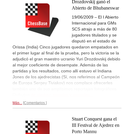
Drozdovskij ganó el
Abierto de Bhubaneswar
19/06/2009 – El I Abierto
Internacional para GMs
SCS atrajo a más de 80
jugadores titulados y se
disputó en el estado de
Orissa (India) Cinco jugadores quedaron empatados en
el primer lugar al final de la prueba, pero la victoria se la
adjudicó el gran maestro ucranio Yuri Drozdovskij debido
al mejor coeficiente de desempate. Además de las
partidas y los resultados, como allí estuvo el Indiana
Jones de los ajedrecistas (Sí, nos referimos al Campeón
de Europa Sergey Tiviakov) nos complace ofrecerles
también uno de sus amplísimos reportajes fotográficos.
Disfruten
de ajedrez, templos y animales...
Más...
Comentarios
Stuart Conquest gana el
III Festival de Ajedrez en
Porto Mannu