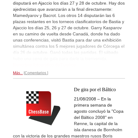
disputará en Ajaccio los días 27 y 28 de octubre. Hay dos
ajedrecistas que avanzarán a la final directamente:
Mamedyarov y Bacrot. Los otros 14 disputarán las 6
plazas restantes en los torneos clasificatorios de Bastia y
Ajaccio los días 25, 26 y 27 de octubre. Garry Kasparov
en su camino de vuelta desde Canadá, donde ha dado
unas conferencias, visitó Bastia para dar una exhibición
simultánea contra los 5 mejores jugadores de Córcega el
día 26 de octubre. Ganó todas las partidas. El sábado
hubo una cena de gala para darle la bienvenida.
Reportaje fotográfico deTiviakov...
Más...
Comentarios
De gira por el Báltico
21/08/2008 – En la
primera semana de
agosto concluyó la "Copa
del Báltico 2008" en
Rønne, la capital de la
isla danesa de Bornholm
con la victoria de los grandes maestros rusos Boris