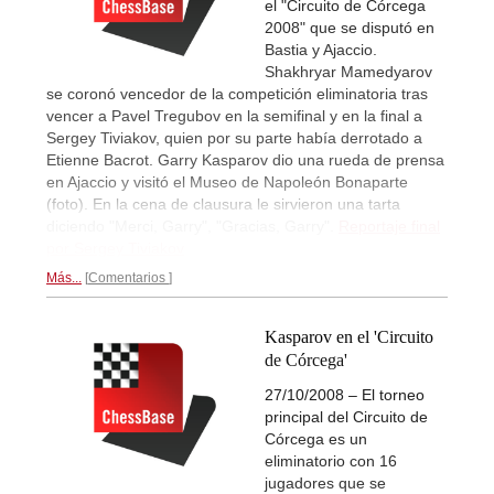
el "Circuito de Córcega
2008" que se disputó en
Bastia y Ajaccio.
Shakhryar Mamedyarov
se coronó vencedor de la competición eliminatoria tras
vencer a Pavel Tregubov en la semifinal y en la final a
Sergey Tiviakov, quien por su parte había derrotado a
Etienne Bacrot. Garry Kasparov dio una rueda de prensa
en Ajaccio y visitó el Museo de Napoleón Bonaparte
(foto). En la cena de clausura le sirvieron una tarta
diciendo "Merci, Garry", "Gracias, Garry".
Reportaje final
por Sergey Tiviakov
Más...
Comentarios
Kasparov en el 'Circuito
de Córcega'
27/10/2008 – El torneo
principal del Circuito de
Córcega es un
eliminatorio con 16
jugadores que se