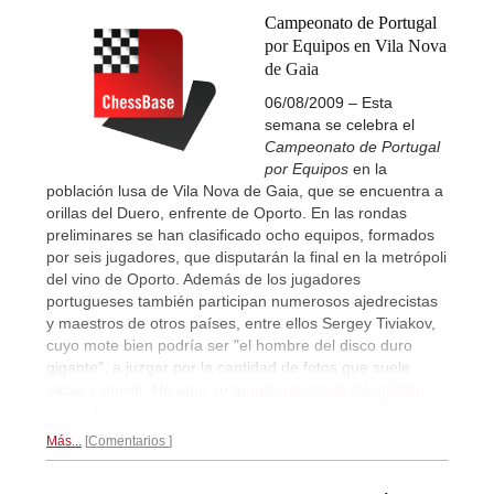
Campeonato de Portugal
por Equipos en Vila Nova
de Gaia
06/08/2009 – Esta
semana se celebra el
Campeonato de Portugal
por Equipos
en la
población lusa de Vila Nova de Gaia, que se encuentra a
orillas del Duero, enfrente de Oporto. En las rondas
preliminares se han clasificado ocho equipos, formados
por seis jugadores, que disputarán la final en la metrópoli
del vino de Oporto. Además de los jugadores
portugueses también participan numerosos ajedrecistas
y maestros de otros países, entre ellos Sergey Tiviakov,
cuyo mote bien podría ser "el hombre del disco duro
gigante", a juzgar por la cantidad de fotos que suele
sacar y enviar. He aquí su
amplio reportaje fotográfico
desde Portugal...
Más...
Comentarios