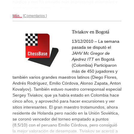
nórdico y nos ha enviado más impresiones invernales y
ajedrecísticas
desde Groninga...
Más...
Comentarios
Tiviakov en Bogotá
13/12/2010 – La semana
pasada se disputó el
JAHV Mc Gregor de
Ajedrez ITT
en Bogotá
(Colombia) Participaron
más de 450 jugadores y
también varios grandes maestros latinos (Diego Flores,
Andrés Rodríguez, Emilio Córdova, Alonso Zapata, Anton
Kovalyov). También estuvo nuestro corresponsal especial
Sergey Tiviakov, que ya había estado en Colombia hace
cinco años, y aprovechó para hacer excursiones y ver
sitios interesantes. El gran maestro trotamundos, ahora
residente de Holanda pero nacido en la Unión Soviética,
se coronó vencedor del torneo empatado a puntos
(8,5/10) con el peruano Emilio Córdova, pero consiguió
la mejor valoración de desempate. Tiviakov se acercó a