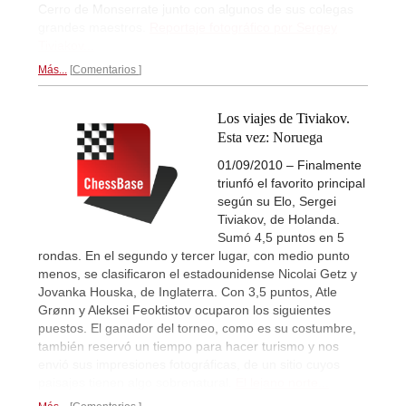
Cerro de Monserrate junto con algunos de sus colegas
grandes maestros.
Reportaje fotográfico por Sergey
Tiviakov...
Más...
Comentarios
Los viajes de Tiviakov.
Esta vez: Noruega
01/09/2010 – Finalmente
triunfó el favorito principal
según su Elo, Sergei
Tiviakov, de Holanda.
Sumó 4,5 puntos en 5
rondas. En el segundo y tercer lugar, con medio punto
menos, se clasificaron el estadounidense Nicolai Getz y
Jovanka Houska, de Inglaterra. Con 3,5 puntos, Atle
Grønn y Aleksei Feoktistov ocuparon los siguientes
puestos. El ganador del torneo, como es su costumbre,
también reservó un tiempo para hacer turismo y nos
envió sus impresiones fotográficas, de un sitio cuyos
paisajes tienen algo sobrenatural.
El lejano norte...