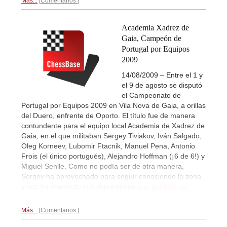
Más...
Comentarios
Academia Xadrez de
Gaia, Campeón de
Portugal por Equipos
2009
14/08/2009 – Entre el 1 y
el 9 de agosto se disputó
el Campeonato de
Portugal por Equipos 2009 en Vila Nova de Gaia, a orillas
del Duero, enfrente de Oporto. El título fue de manera
contundente para el equipo local Academia de Xadrez de
Gaia, en el que militaban Sergey Tiviakov, Iván Salgado,
Oleg Korneev, Lubomir Ftacnik, Manuel Pena, Antonio
Frois (el único portugués), Alejandro Hoffman (¡6 de 6!) y
Miguel Senlle. Como no podía ser de otra manera,
Sergey ha aprovechado para seguir conociendo la zona
y nos ha mandado sus impresiones
que pueden ver
aquí...
Más...
Comentarios