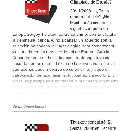
Olimpiada de Dresde?
28/11/2008 – ¿En un
mundo paralelo? ¡No!
Mucho más simple: el
vigente campeón de
Europa Sergey Tiviakov realizó su primera visita oficial a
la Península Ibérica. Al no alcanzar un acuerdo son la
selección holandesa, el lugar elegido para comenzar su
viaje fue la región más occidental de Europa: Galicia.
Concretamente en la ciudad costera de Vigo tuvo su
base de operaciones. El éxito de la convocatoria fue tal
que apenas pudo moverse de su entorno. ya que el
patrocinador del acontecimiento, Xadrez Galego S. L. y
todas las principales autoridades lo recibieron con mucho
cariño, valorando muy positivamente sus sugerencias
para relanzar el ajedrez en esta región española.
Tiviakov en Galicia...
Más...
Comentarios
Tiviakov conquistó 'El
Sauzal 2008' en Tenerife