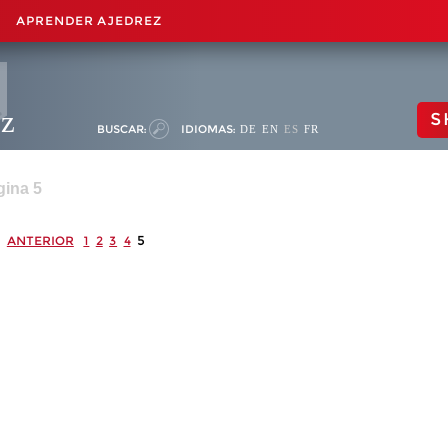
APRENDER AJEDREZ
ez
S
BUSCAR:
IDIOMAS:
DE
EN
ES
FR
gina 5
5
ANTERIOR
1
2
3
4