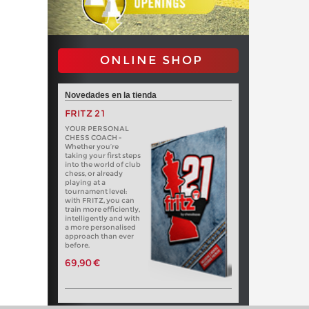
ONLINE SHOP
Novedades en la tienda
FRITZ 21
YOUR PERSONAL
CHESS COACH -
Whether you’re
taking your first steps
into the world of club
chess, or already
playing at a
tournament level:
with FRITZ, you can
train more efficiently,
intelligently and with
a more personalised
approach than ever
before.
69,90 €