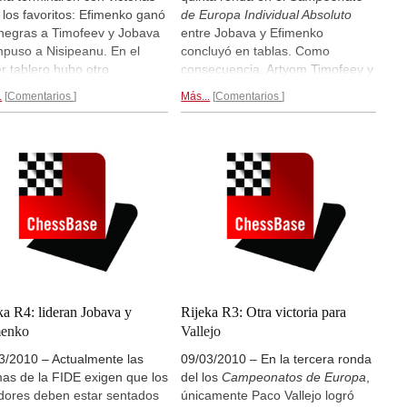
 los favoritos: Efimenko ganó
de Europa Individual Absoluto
negras a Timofeev y Jobava
entre Jobava y Efimenko
mpuso a Nisipeanu. En el
concluyó en tablas. Como
er tablero hubo otro
consecuencia, Artyom Timofeev y
edor: Almasi derrotó a
Liviu-Dieter Nisipeanu, dos
.
Comentarios
Más...
Comentarios
vsky. Salgado y Llaneza
jugadores del grupo perseguidor
on derrotados por Caruana
lograron sumarse también a la
 blancas) y Anish Giri (con
cabeza de la tabla. Paco Vallejo
as) y las demás partidas
empató con negras, contra Ivan
inaron en empate. En cuanto
Sokolov y figura ahora en décima
s chicas, Mónica Calzetta y
posición. En la competición
ina Vega Gutiérrez vencieron
femenina, Monika Socko, tras su
negras a Yildiz Betul Cemre y
empate contra Anna Muzychuk,
ia Makka. Monika Socko
ha sido alcanzada por Ketevan
ió a Tatiana Kosintseva y
Arakhamia-Grand y Tatiana
nquistó el liderato.
Fotos,
Kosintseva.
Ronda 5...
sis, partidas...
ka R4: lideran Jobava y
Rijeka R3: Otra victoria para
menko
Vallejo
3/2010 – Actualmente las
09/03/2010 – En la tercera ronda
as de la FIDE exigen que los
del los
Campeonatos de Europa
,
dores deben estar sentados
únicamente Paco Vallejo logró