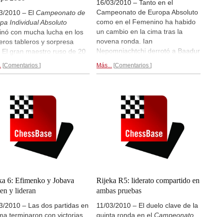
16/03/2010 – Tanto en el
Campeonato de Europa Absoluto
3/2010 – El
Campeonato de
como en el Femenino ha habido
pa Individual Absoluto
un cambio en la cima tras la
inó con mucha lucha en los
novena ronda. Ian
eros tableros y sorpresa
Nepomniachtchi derrotó a Baadur
l. El gran maestro ruso de 20
Jobava en el duelo en la cumbre
 Ian Nepomniachtchi (en el
.
Comentarios
Más...
Comentarios
y el ruso tomó el liderato en
er plano en la fotografía)
solitario con 7,5/9 puntos. El
ió al GM armenio Vladimir
grupo perseguidor lo forman siete
ian para coronarse
jugadores con medio punto de
eón de Europa 2010. Se
desventaja. En la prueba
con el título tras haber
femenina, Victorija Cmilyte venció
rado un rendimiento de 2868
a Monika Socko y ahora es ella la
icha competición. La
que encabeza la clasificación
eona de Europa 2010 es la
como única jugadora con 7,5
ueca Pia Cramling, que
puntos.
Ronda 9...
tó a Viktorija Cmilyte,
ndose al primer puesto en el
nto decisivo.
ka 6: Efimenko y Jobava
Rijeka R5: liderato compartido en
ificaciones finales y
en y lideran
ambas pruebas
das...
3/2010 – Las dos partidas en
11/03/2010 – El duelo clave de la
ima terminaron con victorias
quinta ronda en el
Campeonato