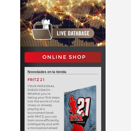
ONLINE SHOP
Novedades en la tienda
FRITZ 21
YOUR PERSONAL
CHESS COACH -
Whether you’re
taking your first steps
into the world of club
chess, or already
playing at a
tournament level:
with FRITZ, you can
train more efficiently,
intelligently and with
a more personalised