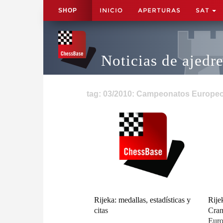
INICIO
APERTURAS
SAT
SHOP
Noticias de ajedr
tag: 03/2010: Campeonatos Europeos
Rijeka: medallas, estadísticas y
Rije
citas
Cram
Euro