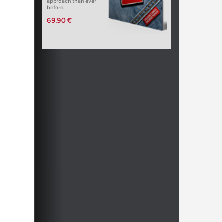
approach than ever
before.
69,90 €