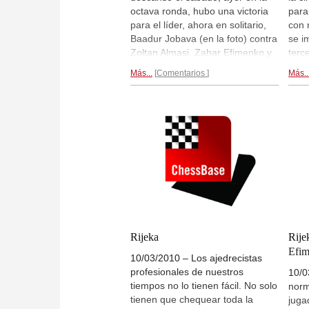
octava ronda, hubo una victoria
para
para el líder, ahora en solitario,
con 
Baadur Jobava (en la foto) contra
se i
Zoltan Almasi. Zahar Efimenko y
terc
Vladimir Akopian empataron. El
venc
Más...
Comentarios
Más..
mejor jugador español sigue
Suto
siendo Paco Vallejo, ahora con
fuer
5,5/8 puntos, que figura en la
(con
posición 22 de la clasificación. En
negr
la competición femenina Victorija
term
Cmilyte ha logrado alcanzar a
a la
Monika Socko para acompañarla
Sabr
en la cima (ambas jugadoras
con 
tienen 6,5/8). Sabrina Vega
Ioul
Gutiérrez se encuentra en el
venc
lugar 64, con 4/8 puntos y Mónica
reco
Calzetta en la posición 79,
análi
Rijeka
Rije
igualmente con 4/8.
Tras 8
Efi
10/03/2010 – Los ajedrecistas
rondas...
profesionales de nuestros
10/0
tiempos no lo tienen fácil. No solo
norm
tienen que chequear toda la
juga