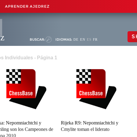
APRENDER AJEDREZ
ez
S
BUSCAR:
IDIOMAS:
DE
EN
ES
FR
 Individuales - Página 1
ka: Nepomniachtchi y
Rijeka R9: Nepomniachtchi y
ling son los Campeones de
Cmylite toman el liderato
pa 2010