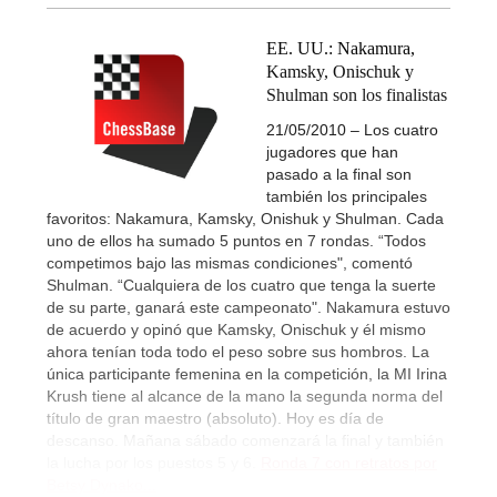
EE. UU.: Nakamura,
Kamsky, Onischuk y
Shulman son los finalistas
21/05/2010 – Los cuatro
jugadores que han
pasado a la final son
también los principales
favoritos: Nakamura, Kamsky, Onishuk y Shulman. Cada
uno de ellos ha sumado 5 puntos en 7 rondas. “Todos
competimos bajo las mismas condiciones", comentó
Shulman. “Cualquiera de los cuatro que tenga la suerte
de su parte, ganará este campeonato". Nakamura estuvo
de acuerdo y opinó que Kamsky, Onischuk y él mismo
ahora tenían toda todo el peso sobre sus hombros. La
única participante femenina en la competición, la MI Irina
Krush tiene al alcance de la mano la segunda norma del
título de gran maestro (absoluto). Hoy es día de
descanso. Mañana sábado comenzará la final y también
la lucha por los puestos 5 y 6.
Ronda 7 con retratos por
Betsy Dynako...