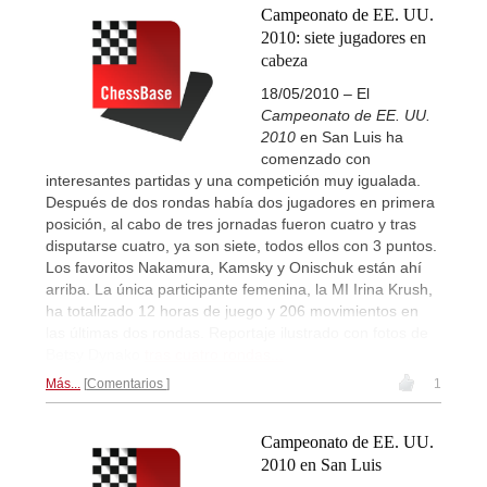
Campeonato de EE. UU.
2010: siete jugadores en
cabeza
18/05/2010 – El
Campeonato de EE. UU.
2010
en San Luis ha
comenzado con
interesantes partidas y una competición muy igualada.
Después de dos rondas había dos jugadores en primera
posición, al cabo de tres jornadas fueron cuatro y tras
disputarse cuatro, ya son siete, todos ellos con 3 puntos.
Los favoritos Nakamura, Kamsky y Onischuk están ahí
arriba. La única participante femenina, la MI Irina Krush,
ha totalizado 12 horas de juego y 206 movimientos en
las últimas dos rondas. Reportaje ilustrado con fotos de
Betsy Dynako
tras cuatro rondas...
Más...
Comentarios
1
Campeonato de EE. UU.
2010 en San Luis