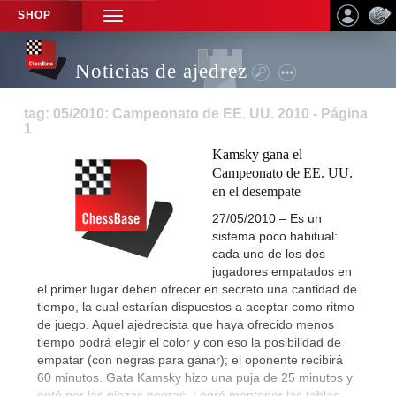
SHOP
TOGGLE
NAVIGATION
Noticias de ajedrez
tag: 05/2010: Campeonato de EE. UU. 2010 - Página
1
Kamsky gana el
Campeonato de EE. UU.
en el desempate
27/05/2010 – Es un
sistema poco habitual:
cada uno de los dos
jugadores empatados en
el primer lugar deben ofrecer en secreto una cantidad de
tiempo, la cual estarían dispuestos a aceptar como ritmo
de juego. Aquel ajedrecista que haya ofrecido menos
tiempo podrá elegir el color y con eso la posibilidad de
empatar (con negras para ganar); el oponente recibirá
60 minutos. Gata Kamsky hizo una puja de 25 minutos y
optó por las piezas negras. Logró mantener las tablas