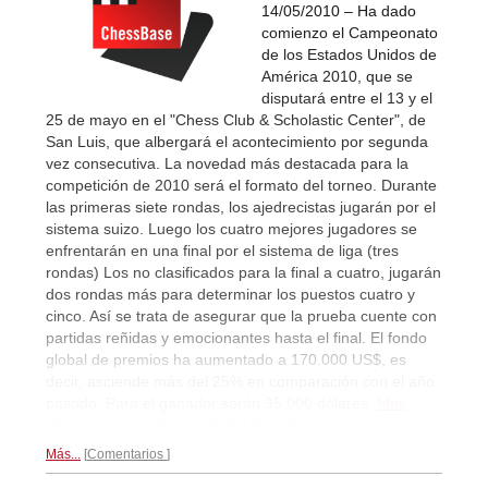
14/05/2010 – Ha dado
comienzo el Campeonato
de los Estados Unidos de
América 2010, que se
disputará entre el 13 y el
25 de mayo en el "Chess Club & Scholastic Center", de
San Luis, que albergará el acontecimiento por segunda
vez consecutiva. La novedad más destacada para la
competición de 2010 será el formato del torneo. Durante
las primeras siete rondas, los ajedrecistas jugarán por el
sistema suizo. Luego los cuatro mejores jugadores se
enfrentarán en una final por el sistema de liga (tres
rondas) Los no clasificados para la final a cuatro, jugarán
dos rondas más para determinar los puestos cuatro y
cinco. Así se trata de asegurar que la prueba cuente con
partidas reñidas y emocionantes hasta el final. El fondo
global de premios ha aumentado a 170.000 US$, es
decir, asciende más del 25% en comparación con el año
pasado. Para el ganador serán 35.000 dólares.
Más
información y fotos por Betsy Dynako...
Más...
Comentarios