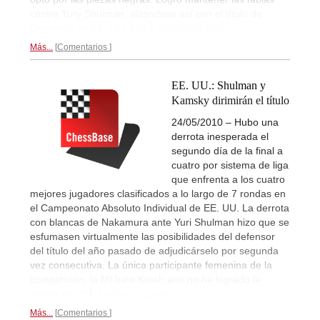
contra Yury Shulman, alzándose así con el título de
Campeón de EE. UU. 2010.
Reportaje final...
Más...
Comentarios
EE. UU.: Shulman y
Kamsky dirimirán el título
24/05/2010 – Hubo una
derrota inesperada el
segundo día de la final a
cuatro por sistema de liga
que enfrenta a los cuatro
mejores jugadores clasificados a lo largo de 7 rondas en
el Campeonato Absoluto Individual de EE. UU. La derrota
con blancas de Nakamura ante Yuri Shulman hizo que se
esfumasen virtualmente las posibilidades del defensor
del título del año pasado de adjudicárselo por segunda
vez consecutiva. La única participante femenina de la
competición, la MI Irina Krush aún no ha logrado la
norma de GM.
La final a cuatro...
Más...
Comentarios