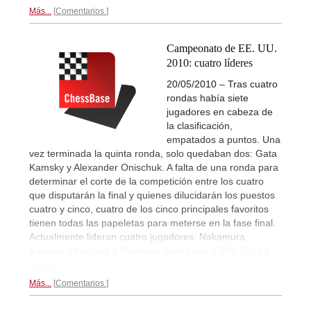
Más...
Comentarios
Campeonato de EE. UU.
2010: cuatro líderes
20/05/2010 – Tras cuatro
rondas había siete
jugadores en cabeza de
la clasificación,
empatados a puntos. Una
vez terminada la quinta ronda, solo quedaban dos: Gata
Kamsky y Alexander Onischuk. A falta de una ronda para
determinar el corte de la competición entre los cuatro
que disputarán la final y quienes dilucidarán los puestos
cuatro y cinco, cuatro de los cinco principales favoritos
tienen todas las papeletas para meterse en la fase final.
Actualmente lideran cuatro jugadores: Nakamura,
Kamsky, Onischuk y Shulman (todos con 4,5/6).
Tras 6
rondas...
Más...
Comentarios