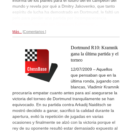
informa de los planes para el futuro del ex campeón del
mundo y revela por qué a Dmitry Jakovenko, que tanto
espíritu de lucha ha demostrado en Dortmund, le faltó un
pelo para perder una partida por incomparecencia.
Reportaje ilustrado por Dagobert Kohlmeyer...
Más...
Comentarios
Dortmund R10: Kramnik
gana la última partida y el
torneo
12/07/2009 – Aquellos
que pensaban que en la
última ronda, jugando con
blancas, Vladimir Kramnik
procuraría empatar cuanto antes para así asegurarse la
victoria del torneo de Dortmund tranquilamente se han
equivocado. En su partida contra Arkadij Naiditsch se
mostró decidido a ganar, sacrificó la calidad durante la
apertura, evitó la repetición de jugadas en varias
ocasiones y finalmente se alzó con la victoria porque el
rey de su oponente resultó estar demasiado expuesto al