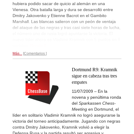
hubiera podido sacar de quicio al alemán en una
Vienesa. Otra batalla larga y dura se desarrolló entre
Dmitry Jakovenko y Etienne Bacrot en el Gambito
Marshall. Las blancas salieron con un peón de ventaja
del ataque de las negras y tras casi siete horas de lucha,
el número uno de rusia logró apuntarse la victoria. El
nuevo líder ahora es Vladimir Kramnik con 5 puntos en 8
partidas.
Ronda 8...
Más...
Comentarios
Dortmund R9: Kramnik
sigue en cabeza tras tres
empates
11/07/2009 – En la
novena y penúltima ronda
del
Sparkassen Chess-
Meeting
en Dortmund, el
líder en solitario Vladimir Kramnik no logró asegurarse la
victoria del torneo anticipadamente. Jugando con negras
contra Dmitry Jakovenko, Kramnik volvió a elegir la
Defensa Rusa y la partida resultó ser agresiva y