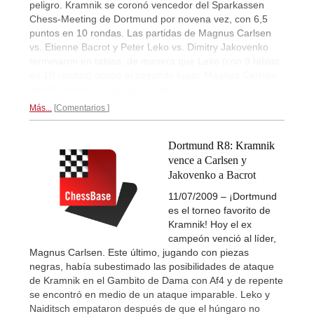
peligro. Kramnik se coronó vencedor del Sparkassen
Chess-Meeting de Dortmund por novena vez, con 6,5
puntos en 10 rondas. Las partidas de Magnus Carlsen
vs. Etienne Bacrot y Peter Leko vs. Dimitry Jakovenko
terminaron en tablas, de manera que Leko (con 9 tablas
en 10 rondas) ocupó el segundo lugar. Magnus Carlsen
quedó tercero.
La décima y última ronda...
Más...
Comentarios
Dortmund R8: Kramnik
vence a Carlsen y
Jakovenko a Bacrot
11/07/2009 – ¡Dortmund
es el torneo favorito de
Kramnik! Hoy el ex
campeón venció al líder,
Magnus Carlsen. Este último, jugando con piezas
negras, había subestimado las posibilidades de ataque
de Kramnik en el Gambito de Dama con Af4 y de repente
se encontró en medio de un ataque imparable. Leko y
Naiditsch empataron después de que el húngaro no