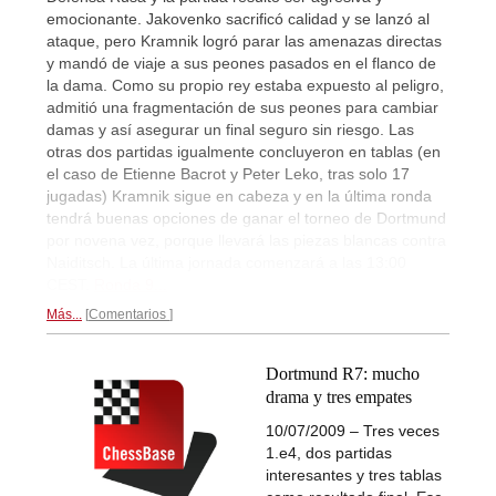
emocionante. Jakovenko sacrificó calidad y se lanzó al
ataque, pero Kramnik logró parar las amenazas directas
y mandó de viaje a sus peones pasados en el flanco de
la dama. Como su propio rey estaba expuesto al peligro,
admitió una fragmentación de sus peones para cambiar
damas y así asegurar un final seguro sin riesgo. Las
otras dos partidas igualmente concluyeron en tablas (en
el caso de Etienne Bacrot y Peter Leko, tras solo 17
jugadas) Kramnik sigue en cabeza y en la última ronda
tendrá buenas opciones de ganar el torneo de Dortmund
por novena vez, porque llevará las piezas blancas contra
Naiditsch. La última jornada comenzará a las 13:00
CEST.
Ronda 9...
Más...
Comentarios
Dortmund R7: mucho
drama y tres empates
10/07/2009 – Tres veces
1.e4, dos partidas
interesantes y tres tablas