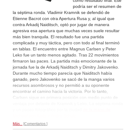
como resultado final. Ese
podría ser el resumen de
la séptima ronda. Vladimir Kramnik se defendió de
Etienne Bacrot con otra Apertura Rusa y, al igual que
contra Arkadij Naiditsch, optó por jugar de manera
agresiva esa apertura que muchas veces suele resultar
más bien tranquila. El resultado fue una partida
complicada y muy táctica, pero con todo al final terminó
en tablas. El encuentro entre Magnus Carlsen y Peter
Leko fue un tanto menos agitado. Tras 22 movimientos
firmaron las paces. La partida más emocionante de la
jornada fue la de Arkadij Naiditsch y Dimitry Jakovenko.
Durante mucho tiempo parecía que Naiditsch había
ganado, pero Jakovenko se sacó de la manga varios
recursos asombrosos y no permitió a su oponente
encontrar el camino hacia la victoria. Por lo tanto,
Carlsen sigue en primera posición con medio punto de
ventaja por delante de Kramnik y Leko. La séptima ronda
y un paseo fotográfico por la ciudad
de la mano de
Michael von Keitz y André Schulz...
Más...
Comentarios