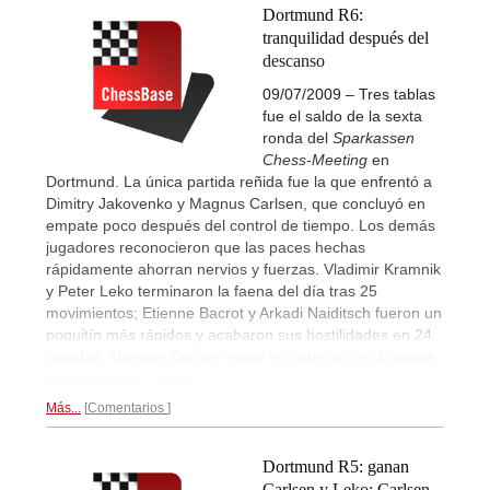
Dortmund R6:
tranquilidad después del
descanso
09/07/2009 – Tres tablas
fue el saldo de la sexta
ronda del
Sparkassen
Chess-Meeting
en
Dortmund. La única partida reñida fue la que enfrentó a
Dimitry Jakovenko y Magnus Carlsen, que concluyó en
empate poco después del control de tiempo. Los demás
jugadores reconocieron que las paces hechas
rápidamente ahorran nervios y fuerzas. Vladimir Kramnik
y Peter Leko terminaron la faena del día tras 25
movimientos; Etienne Bacrot y Arkadi Naiditsch fueron un
poquitín más rápidos y acabaron sus hostilidades en 24
jugadas. Magnus Carlsen sigue en cabeza con 4 puntos
en 6 partidas.
Ronda 6...
Más...
Comentarios
Dortmund R5: ganan
Carlsen y Leko; Carlsen