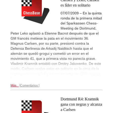
es líder en solitario
07/07/2009 – En la quinta
ronda de la primera mitad
del Sparkassen Chess-
Meeting de Dortmund,
Peter Leko aplastó a Etienne Bacrot después de que el
GM francés metiese la pata en el movimiento 36.
Magnus Carlsen, por su parte, presionó contra la
Defensa Berlinesa de Arkadij Naiditsch hasta que el
alemán se quedó grogui y cometió un error en el
movimiento 41, que a primera vista no parecía grave.
Vladimir Kramnik entabló con Dmitry Jakovenko. De este
modo, Carlsen vuelve estar en solitario en la cima de la
clasificación con 3,5/5 y un rendimiento de 2885.
Ronda
5...
Más...
Comentarios
Dortmund R4: Kramnik
gana con negras y alcanza
a Carlsen