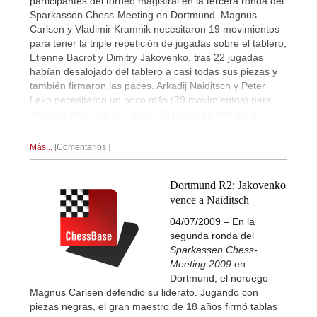
participantes del torneo magistral en la tercera ronda del
Sparkassen Chess-Meeting en Dortmund. Magnus
Carlsen y Vladimir Kramnik necesitaron 19 movimientos
para tener la triple repetición de jugadas sobre el tablero;
Etienne Bacrot y Dimitry Jakovenko, tras 22 jugadas
habían desalojado del tablero a casi todas sus piezas y
también firmaron las paces. Arkadij Naiditsch y Peter
Leko necesitaron un poco más (29 movimientos) para
alcanzar el mismo resultado. Sigue en primer lugar
Magnus Carlsen, con 2 puntos en 3 rondas.
Ronda 3...
Más...
Comentarios
Dortmund R2: Jakovenko
vence a Naiditsch
04/07/2009 – En la
segunda ronda del
Sparkassen Chess-
Meeting 2009
en
Dortmund, el noruego
Magnus Carlsen defendió su liderato. Jugando con
piezas negras, el gran maestro de 18 años firmó tablas