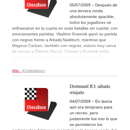
05/07/2009 – Después de
una tercera ronda
absolutamente apacible,
todos los jugadores se
enfrascaron en la cuarta en unas batallas sin cuartel, con
emocionantes partidas. Vladimir Kramnik ganó su partida
con negras frente a Arkadij Naiditsch, mientras que
Magnus Carlsen, también con negras, estuvo muy cerca
de vencer a Etienne Bacrot. Carlsen y Kramnik están
ahora al frente de la clasificación con 2,5/4 puntos.
Ronda 4 con fotos...
Más...
Comentarios
Dortmund R3: sábado
relajado
04/07/2009 – En teoría
aún era temprano para
un recreo, pero
justamente fue eso lo que
se permitieron los