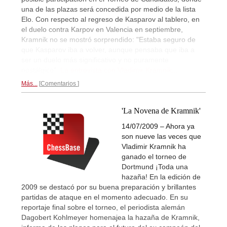
una de las plazas será concedida por medio de la lista
Elo. Con respecto al regreso de Kasparov al tablero, en
el duelo contra Karpov en Valencia en septiembre,
Kramnik no se mostró sorprendido: "Estaba seguro de
que Kasparov iba a volver, aunque pensaba que iba a
ser un duelo más significativo y no puramente
nostálgico".
La entrevista con Vladimir Kramnik...
Más...
Comentarios
'La Novena de Kramnik'
14/07/2009 – Ahora ya
son nueve las veces que
Vladimir Kramnik ha
ganado el torneo de
Dortmund ¡Toda una
hazaña! En la edición de
2009 se destacó por su buena preparación y brillantes
partidas de ataque en el momento adecuado. En su
reportaje final sobre el torneo, el periodista alemán
Dagobert Kohlmeyer homenajea la hazaña de Kramnik,