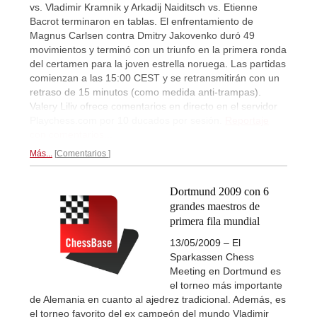
vs. Vladimir Kramnik y Arkadij Naiditsch vs. Etienne
Bacrot terminaron en tablas. El enfrentamiento de
Magnus Carlsen contra Dmitry Jakovenko duró 49
movimientos y terminó con un triunfo en la primera ronda
del certamen para la joven estrella noruega. Las partidas
comienzan a las 15:00 CEST y se retransmitirán con un
retraso de 15 minutos (como medida anti-trampas).
Valery Liliv ofrece comentarios en directo en el servidor
Playchess.com por 10 ducados por sesión.
Reportaje
con comentarios...
Más...
Comentarios
Dortmund 2009 con 6
grandes maestros de
primera fila mundial
13/05/2009 – El
Sparkassen Chess
Meeting en Dortmund es
el torneo más importante
de Alemania en cuanto al ajedrez tradicional. Además, es
el torneo favorito del ex campeón del mundo Vladimir