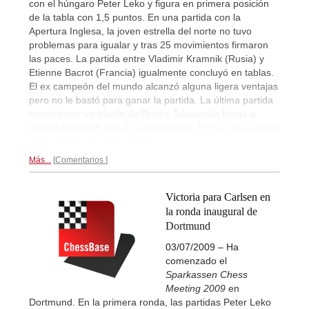
con el húngaro Peter Leko y figura en primera posición
de la tabla con 1,5 puntos. En una partida con la
Apertura Inglesa, la joven estrella del norte no tuvo
problemas para igualar y tras 25 movimientos firmaron
las paces. La partida entre Vladimir Kramnik (Rusia) y
Etienne Bacrot (Francia) igualmente concluyó en tablas.
El ex campeón del mundo alcanzó alguna ligera ventajas
pero no le bastó para ganar la partida. La última partida
terminó con un triunfo de Dmitry Jakovenko frente a
Arkadij Naiditsch tras 62 movimientos. El ruso se resarció
de la derrota de ayer.
Ronda 2...
Más...
Comentarios
Victoria para Carlsen en
la ronda inaugural de
Dortmund
03/07/2009 – Ha
comenzado el
Sparkassen Chess
Meeting 2009
en
Dortmund. En la primera ronda, las partidas Peter Leko