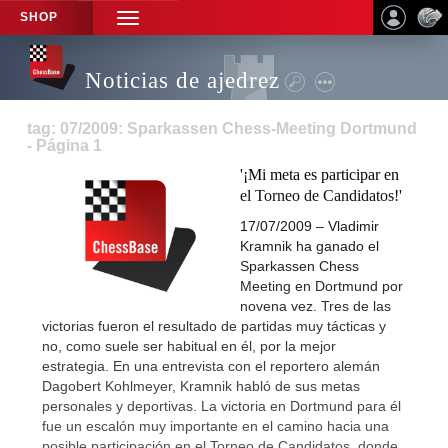
SHOP
TOGGLE
NAVIGATION
Noticias de ajedrez
tag: 07/2009: Sparkassen Chess-Meeting Dortmund
- Página 1
'¡Mi meta es participar en
el Torneo de Candidatos!'
17/07/2009 – Vladimir
Kramnik ha ganado el
Sparkassen Chess
Meeting en Dortmund por
novena vez. Tres de las
victorias fueron el resultado de partidas muy tácticas y
no, como suele ser habitual en él, por la mejor
estrategia. En una entrevista con el reportero alemán
Dagobert Kohlmeyer, Kramnik habló de sus metas
personales y deportivas. La victoria en Dortmund para él
fue un escalón muy importante en el camino hacia una
posible participación en el Torneo de Candidatos, donde