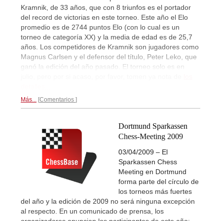
Kramnik, de 33 años, que con 8 triunfos es el portador
del record de victorias en este torneo. Este año el Elo
promedio es de 2744 puntos Elo (con lo cual es un
torneo de categoría XX) y la media de edad es de 25,7
años. Los competidores de Kramnik son jugadores como
Magnus Carlsen y el defensor del título, Peter Leko, que
ganó la edición del año pasado. El torneo solo es en
julio, pero por si acaso, por favor, tomen ya nota de
los
detalles...
Más...
Comentarios
Dortmund Sparkassen
Chess-Meeting 2009
03/04/2009 – El
Sparkassen Chess
Meeting en Dortmund
forma parte del círculo de
los torneos más fuertes
del año y la edición de 2009 no será ninguna excepción
al respecto. En un comunicado de prensa, los
organizadores anuncian los participantes de este año: