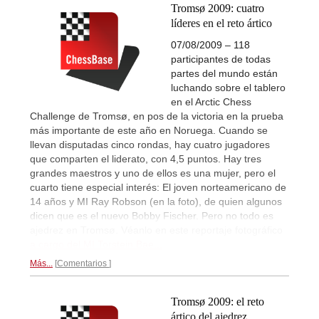
Tromsø 2009: cuatro
líderes en el reto ártico
07/08/2009 – 118
participantes de todas
partes del mundo están
luchando sobre el tablero
en el Arctic Chess
Challenge de Tromsø, en pos de la victoria en la prueba
más importante de este año en Noruega. Cuando se
llevan disputadas cinco rondas, hay cuatro jugadores
que comparten el liderato, con 4,5 puntos. Hay tres
grandes maestros y uno de ellos es una mujer, pero el
cuarto tiene especial interés: El joven norteamericano de
14 años y MI Ray Robson (en la foto), de quien algunos
dicen que es el nuevo Bobby Fischer. Pero no todo es
ajedrez en Tromsø. Véanlo en este reportaje fotográfico
a cargo del MI Torstein Bae...
Más...
Comentarios
Tromsø 2009: el reto
ártico del ajedrez