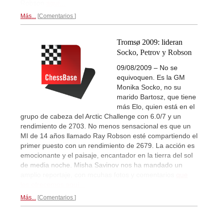
Robson
aquí...
Más...
Comentarios
Tromsø 2009: lideran
Socko, Petrov y Robson
09/08/2009 – No se
equivoquen. Es la GM
Monika Socko, no su
marido Bartosz, que tiene
más Elo, quien está en el
grupo de cabeza del Arctic Challenge con 6.0/7 y un
rendimiento de 2703. No menos sensacional es que un
MI de 14 años llamado Ray Robson esté compartiendo el
primer puesto con un rendimiento de 2679. La acción es
emocionante y el paisaje, encantador en la tierra del sol
de media noche. Misha Savinov nos ha mandado un
amplio reportaje, con mcuhas fotos y comentarios
que
les ofrecemos aquí...
Más...
Comentarios