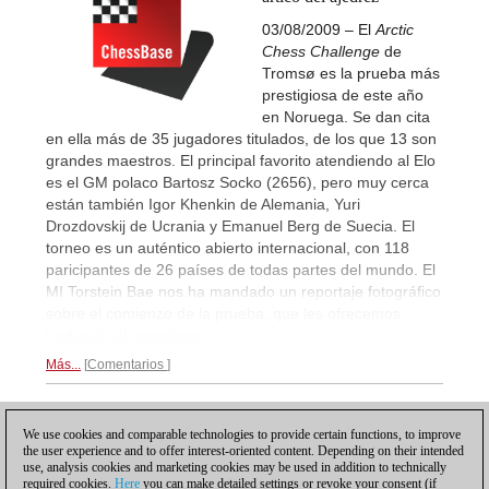
03/08/2009 – El
Arctic
Chess Challenge
de
Tromsø es la prueba más
prestigiosa de este año
en Noruega. Se dan cita
en ella más de 35 jugadores titulados, de los que 13 son
grandes maestros. El principal favorito atendiendo al Elo
es el GM polaco Bartosz Socko (2656), pero muy cerca
están también Igor Khenkin de Alemania, Yuri
Drozdovskij de Ucrania y Emanuel Berg de Suecia. El
torneo es un auténtico abierto internacional, con 118
paricipantes de 26 países de todas partes del mundo. El
MI Torstein Bae nos ha mandado un reportaje fotográfico
sobre el comienzo de la prueba, que les ofrecemos
traducido al castellano...
Más...
Comentarios
1
We use cookies and comparable technologies to provide certain functions, to improve
the user experience and to offer interest-oriented content. Depending on their intended
use, analysis cookies and marketing cookies may be used in addition to technically
required cookies.
Here
you can make detailed settings or revoke your consent (if