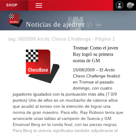
SHOP
TOGGLE
NAVIGATION
Noticias de ajedrez
tag: 08/2009 Arctic Chess Challenge - Página 1
Tromsø: Como el joven
Ray logró su primera
norma de GM
15/08/2009 – El
Arctic
Chess Challenge
finalizó
en Tromsø el pasado
domingo, con cuatro
jugadores igualados con la puntuación más alta (7.0/9
puntos) Uno de ellos es un muchacho de catorce años
que acudió al torneo con la intención de lograr una
norma de gran maestro. Para ello, Ray Robson tenía que
arrancarle unas tablas al campeón de Suecia y GM
Emanuel Berg en la ronda final, con las piezas negras.
Para Berg la victoria significaba también adjudicarse el