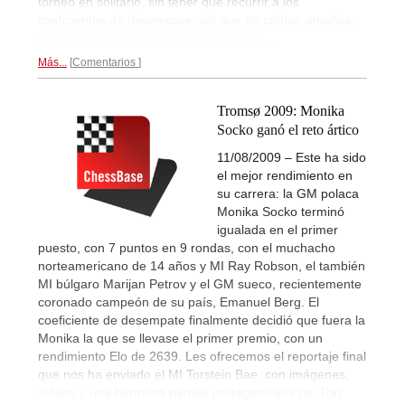
torneo en solitario, sin tener que recurrir a los
coeficientes de desempate, así que no cabían amaños.
Reportaje fotográfico de Misha Savinov...
Más...
Comentarios
Tromsø 2009: Monika
Socko ganó el reto ártico
11/08/2009 – Este ha sido
el mejor rendimiento en
su carrera: la GM polaca
Monika Socko terminó
igualada en el primer
puesto, con 7 puntos en 9 rondas, con el muchacho
norteamericano de 14 años y MI Ray Robson, el también
MI búlgaro Marijan Petrov y el GM sueco, recientemente
coronado campeón de su país, Emanuel Berg. El
coeficiente de desempate finalmente decidió que fuera la
Monika la que se llevase el primer premio, con un
rendimiento Elo de 2639. Les ofrecemos el reportaje final
que nos ha enviado el MI Torstein Bae, con imágenes,
vídeos y una hermosa partida protagonizada por Ray