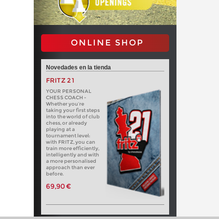
ONLINE SHOP
Novedades en la tienda
FRITZ 21
YOUR PERSONAL
CHESS COACH -
Whether you’re
taking your first steps
into the world of club
chess, or already
playing at a
tournament level:
with FRITZ, you can
train more efficiently,
intelligently and with
a more personalised
approach than ever
before.
69,90 €