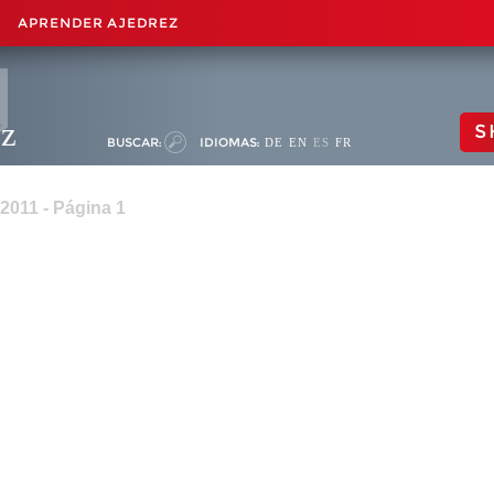
APRENDER AJEDREZ
ez
S
BUSCAR:
IDIOMAS:
DE
EN
ES
FR
2011 - Página 1