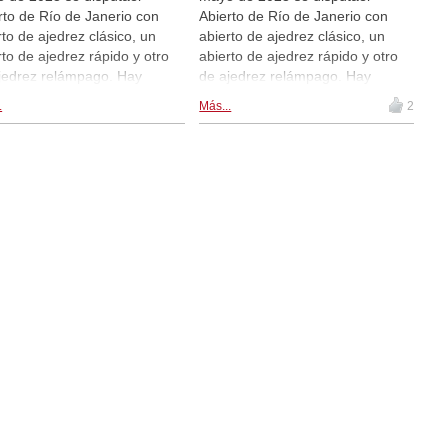
rto de Río de Janerio con
Abierto de Río de Janerio con
rto de ajedrez clásico, un
abierto de ajedrez clásico, un
rto de ajedrez rápido y otro
abierto de ajedrez rápido y otro
jedrez relámpago. Hay
de ajedrez relámpago. Hay
ansmisiones de las partidas
retransmisiones de las partidas
.
Más...
2
ive.chessbase.com y dentro
en live.chessbase.com y dentro
sta noticia. Rondas 2 y 3.
de esta noticia, a partir de las
19:00 (hora local de Río) / 23:59
CEST. Ronda 1.