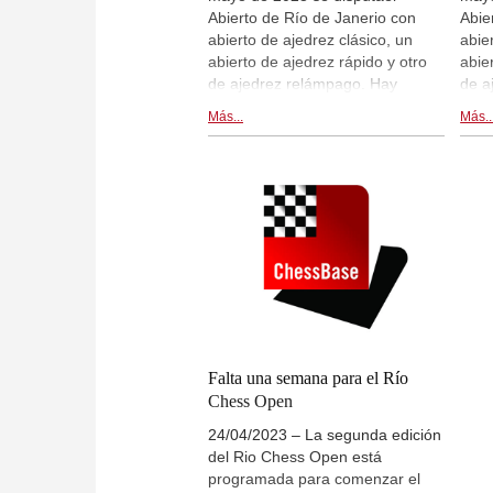
Abierto de Río de Janerio con
Abie
abierto de ajedrez clásico, un
abie
abierto de ajedrez rápido y otro
abie
de ajedrez relámpago. Hay
de a
retransmisiones de las partidas
retr
Más...
Más..
en live.chessbase.com y dentro
en l
de esta noticia. Rondas 4 y 5.
de e
Falta una semana para el Río
Chess Open
24/04/2023 – La segunda edición
del Rio Chess Open está
programada para comenzar el