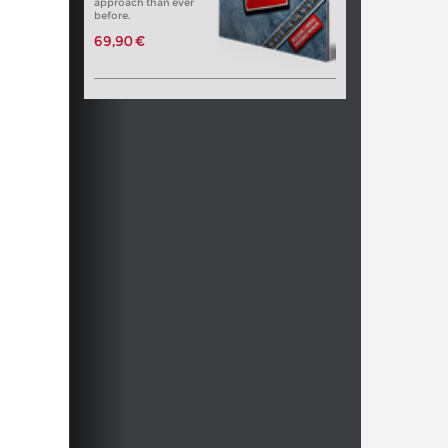
approach than ever
before.
69,90 €