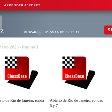
APRENDER AJEDREZ
ez
S
BUSCAR:
IDIOMAS:
DE
EN
ES
FR
neiro 2023 - Página 1
rto de Río de Janeiro, ronda
Abierto de Río de Janeiro, rondas
6 y 7