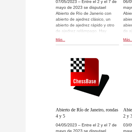
07/05/2023 – Entre el 2 y el 7 de
06/0
mayo de 2023 se disputael
mayo
Abierto de Río de Janerio con
Abie
abierto de ajedrez clásico, un
abie
abierto de ajedrez rápido y otro
abie
de ajedrez relámpago. Hay
de a
retransmisiones de las partidas
retr
Más...
Más..
en live.chessbase.com y dentro
en l
de esta noticia. Ronda 9.
de e
Abierto de Río de Janeiro, rondas
Abie
4 y 5
2 y 
04/05/2023 – Entre el 2 y el 7 de
03/0
mayo de 2023 se disputael
mayo