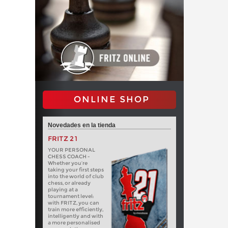
ONLINE SHOP
Novedades en la tienda
FRITZ 21
YOUR PERSONAL
CHESS COACH -
Whether you’re
taking your first steps
into the world of club
chess, or already
playing at a
tournament level:
with FRITZ, you can
train more efficiently,
intelligently and with
a more personalised