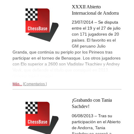
XXXII Abierto
Internacional de Andorra
23/07/2014 – Se disputa
entre el 19 y el 27 de julio
con 171 jugadores de 20
países. El favorito es el
GM peruano Julio
Granda, que continúa su periplo por los Pirineos tras
participar en el torneo de Benasque. Los otros jugadores
con Elo superior a 2600 son Vladislav Tkachiev y Andrey
Vovk, que defiende el título que consiguió en 2013.
Crónica tras 4 rondas...
Más...
Comentarios
¡Grabando con Tania
Sachdev!
06/08/2013 – Tras su
participación en el Abierto
de Andorra, Tania
Sachdev se acercó a