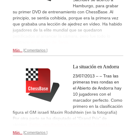
Hamburgo, para grabar
su primer DVD de entrenamiento con ChessBase. Al
principio, se sentía cohibida, porque era la primera vez
que grababa una lección de ajedrez en vídeo. Ha habido
jugadores de la elite mundial que se quedaron
petrificados al arrancar la cámara, p
ero fue todo lo
contrario
en el caso de Tania...
Más...
Comentarios
La situación en Andorra
23/07/2013 – – Tras las
primeras tres rondas en
el Abierto de Andorra hay
10 jugadores con el
marcador perfecto. Como
primero en la clasificación
figura el GM israelí Maxim Rodshtein (en la fotografía)
Por otra parte se ha disputado el "Grand Prix" de
rápidas.
Fotos, resultados y partidas tras 3 rondas...
Más...
Comentarios