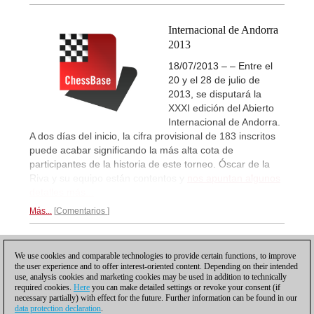
Internacional de Andorra
2013
18/07/2013 – – Entre el
20 y el 28 de julio de
2013, se disputará la
XXXI edición del Abierto
Internacional de Andorra.
A dos días del inicio, la cifra provisional de 183 inscritos
puede acabar significando la más alta cota de
participantes de la historia de este torneo. Óscar de la
Riva y su equipo están contentos y
nos apuntan algunos
detalles más...
Más...
Comentarios
1
We use cookies and comparable technologies to provide certain functions, to improve
the user experience and to offer interest-oriented content. Depending on their intended
use, analysis cookies and marketing cookies may be used in addition to technically
required cookies.
Here
you can make detailed settings or revoke your consent (if
necessary partially) with effect for the future. Further information can be found in our
data protection declaration
.