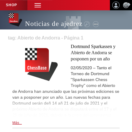
SHOP
TOGGLE
NAVIGATION
Noticias de ajedrez
tag: Abierto de Andorra - Página 1
Dortmund Sparkassen y
Abierto de Andorra se
posponen por un año
02/05/2020 – Tanto el
Torneo de Dortmund
"Sparkassen Chess
Trophy" como el Abierto
de Andorra han anunciado que las próximas ediciones se
van a posponer por un año. Las nuevas fechas para
Dortmund serán deñ 14 añ 21 de julio de 2021 y el
próximo Abierto de Andorra se disputará entre el 17 y el
25 de julio de 2021, debido a la crisis del coronavirus.
Más...