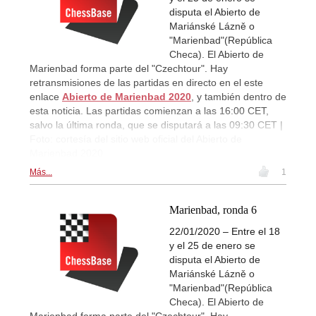
disputa el Abierto de
Mariánské Lázně o
"Marienbad"(República
Checa). El Abierto de
Marienbad forma parte del "Czechtour". Hay
retransmisiones de las partidas en directo en el este
enlace
Abierto de Marienbad 2020
, y también dentro de
esta noticia. Las partidas comienzan a las 16:00 CET,
salvo la última ronda, que se disputará a las 09:30 CET |
Foto: cortesía del sitio web oficial del Abierto de
Marienbad 2020
Más...
1
Marienbad, ronda 6
22/01/2020 – Entre el 18
y el 25 de enero se
disputa el Abierto de
Mariánské Lázně o
"Marienbad"(República
Checa). El Abierto de
Marienbad forma parte del "Czechtour". Hay