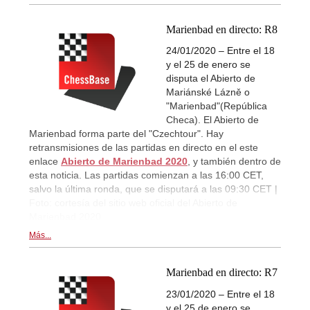
Marienbad en directo: R8
24/01/2020 – Entre el 18
y el 25 de enero se
disputa el Abierto de
Mariánské Lázně o
"Marienbad"(República
Checa). El Abierto de
Marienbad forma parte del "Czechtour". Hay
retransmisiones de las partidas en directo en el este
enlace
Abierto de Marienbad 2020
, y también dentro de
esta noticia. Las partidas comienzan a las 16:00 CET,
salvo la última ronda, que se disputará a las 09:30 CET |
Foto: cortesía del sitio web oficial del Abierto de
Marienbad 2020
Más...
Marienbad en directo: R7
23/01/2020 – Entre el 18
y el 25 de enero se