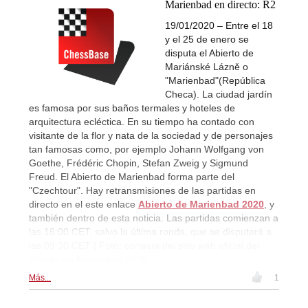
Marienbad en directo: R2
19/01/2020 – Entre el 18
y el 25 de enero se
disputa el Abierto de
Mariánské Lázně o
"Marienbad"(República
Checa). La ciudad jardín
es famosa por sus baños termales y hoteles de
arquitectura ecléctica. En su tiempo ha contado con
visitante de la flor y nata de la sociedad y de personajes
tan famosas como, por ejemplo Johann Wolfgang von
Goethe, Frédéric Chopin, Stefan Zweig y Sigmund
Freud. El Abierto de Marienbad forma parte del
"Czechtour". Hay retransmisiones de las partidas en
directo en el este enlace
Abierto de Marienbad 2020
, y
también dentro de esta noticia. Las partidas comienzan a
las 16:00 CET, salvo la última ronda, que se disputará a
las 09:30 CET | Foto: cortesía del sitio web oficial del
Abierto de Marienbad 2020
Más...
1