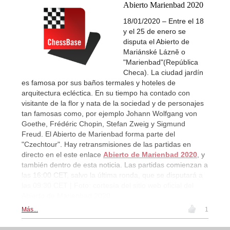
Abierto Marienbad 2020
18/01/2020 – Entre el 18
y el 25 de enero se
disputa el Abierto de
Mariánské Lázně o
"Marienbad"(República
Checa). La ciudad jardín
es famosa por sus baños termales y hoteles de
arquitectura ecléctica. En su tiempo ha contado con
visitante de la flor y nata de la sociedad y de personajes
tan famosas como, por ejemplo Johann Wolfgang von
Goethe, Frédéric Chopin, Stefan Zweig y Sigmund
Freud. El Abierto de Marienbad forma parte del
"Czechtour". Hay retransmisiones de las partidas en
directo en el este enlace
Abierto de Marienbad 2020
, y
también dentro de esta noticia. Las partidas comienzan a
las 16:00 CET, salvo la última ronda, que se disputará a
las 09:30 CET | Foto: cortesía del sitio web oficial del
Abierto de Marienbad 2020
Más...
1