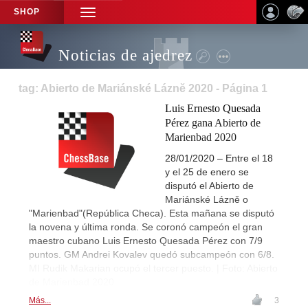
SHOP
TOGGLE
NAVIGATION
Noticias de ajedrez
tag: Abierto de Mariánské Lázně 2020 - Página 1
Luis Ernesto Quesada
Pérez gana Abierto de
Marienbad 2020
28/01/2020 – Entre el 18
y el 25 de enero se
disputó el Abierto de
Mariánské Lázně o
"Marienbad"(República Checa). Esta mañana se disputó
la novena y última ronda. Se coronó campeón el gran
maestro cubano Luis Ernesto Quesada Pérez con 7/9
puntos. GM Andrei Kovalev quedó subcampeón con 6/8.
MI Rudik Makarian ocupó el tercer puesto. | Foto: Abierto
de Marienbad 2020
Más...
3