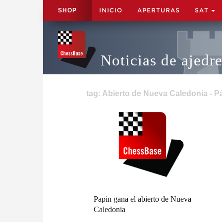
INICIO
APERTURAS
SAT
SHOP
Noticias de ajedr
tag: Abierto de Nueva Caledonia - P
Papin gana el abierto de Nueva
Caledonia