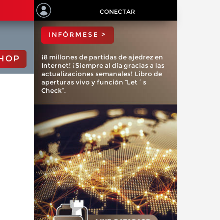
ChessBase?
CONECTAR
INFÓRMESE >
¡8 millones de partidas de ajedrez en
HOP
Internet! ¡Siempre al día gracias a las
actualizaciones semanales! Libro de
aperturas vivo y función “Let´s
Check”.