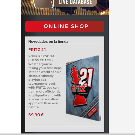
ONLINE SHOP
Novedades en la tienda
FRITZ 21
YOUR PERSONAL
CHESS COACH -
Whether you’re
taking your first steps
into the world of club
chess, or already
playing at a
tournament level:
with FRITZ, you can
train more efficiently,
intelligently and with
a more personalised
approach than ever
before.
69,90 €