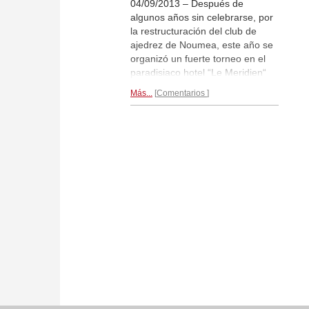
04/09/2013 – Después de
algunos años sin celebrarse, por
la restructuración del club de
ajedrez de Noumea, este año se
organizó un fuerte torneo en el
paradisiaco hotel “Le Meridien“
en Noumea, capital de Nueva
Más...
Comentarios
Caledonia, un idílico lugar en el
sudoeste del Océano Pacífico, a
unos 1000 km de la costa
australiana, pero perteneciente a
Francia.
Bonito reportaje gráfico
por Luis Sánchez Botella...