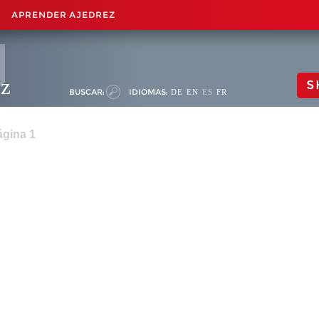
APRENDER AJEDREZ
ez
S
BUSCAR:
IDIOMAS:
DE
EN
ES
FR
ágina 1