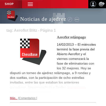
SHOP
TOGGLE
NAVIGATION
Noticias de ajedrez
tag: Aeroflot Blitz - Página 1
Aeroflot relámpago
14/02/2013 – El miércoles
terminó la fase previa del
Abierto Aeroflot y el
viernes comenzará la
fase de eliminatorias con
los 32 mejores. Hoy se
disputó un torneo de ajedrez relámpago, a 9 rondas y
dos vueltas, con la participación de ocho estrellas
invitadas, entre las que estaban los anteriores
ganadores Nepomniachtchi y Svidler.
Impresiones
gráficas por Eteri Kubashvili...
Más...
Comentarios