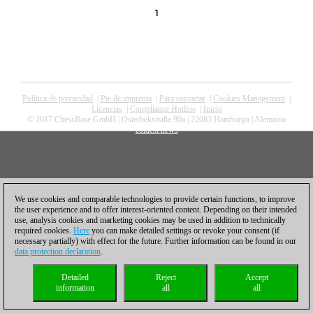
1
Política de privacidad
|
Pie de imprenta
|
Para contactar
|
Cookies Management
|
Licencias
|
Compliance Hotline
|
Inicio
© 2017 ChessBase GmbH | Osterbekstraße 90a | 22083 Hamburgo | Alemania
coldest news
We use cookies and comparable technologies to provide certain functions, to improve
the user experience and to offer interest-oriented content. Depending on their intended
use, analysis cookies and marketing cookies may be used in addition to technically
required cookies.
Here
you can make detailed settings or revoke your consent (if
necessary partially) with effect for the future. Further information can be found in our
data protection declaration
.
Detailed
Reject
Accept
information
all
all